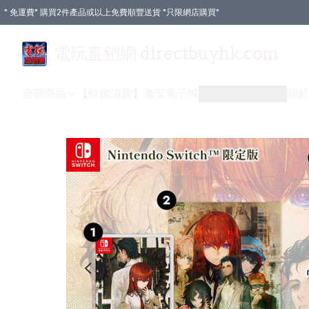
* 免運費* 購買2件產品或以上免費順豐送貨 *只限網店購買*
電玩直銷網 directbuyhk.com
全部商品
【特價清貨】
激安電子城
付款方式
送貨方式
關於