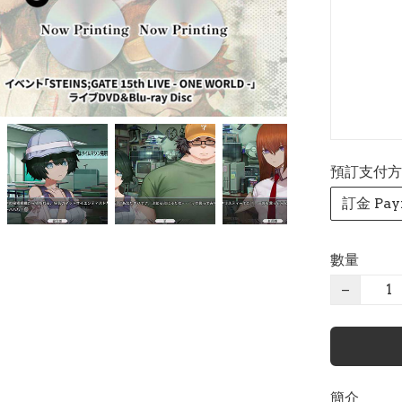
預訂支付方式 P
訂金 Pay
數量
−
簡介