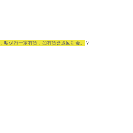
，唔保證一定有貨，如冇貨會退回訂金。
💡