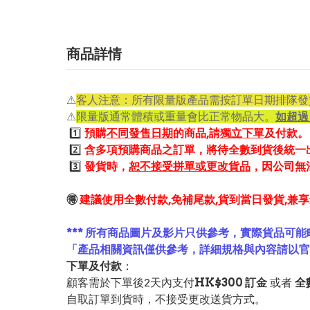
商品詳情
⚠
客人注意：所有限量版產品需按訂單日期排隊發
⚠
限量版通常體積或重量會比正常物品大。
如超過 
1️⃣
預購
不同發售日期
的商品,請
獨立下單
及付款。
2️⃣
含多項預購商品之訂單，將待全數到貨後統一
3️⃣
發貨時，
恕不接受拼單或更改貨品
，因公司無
🉐
建議使用全數付款,免補尾款,貨到當日發貨,兼
*** 所有商品圖片及影片只供參考，實際貨品可能
「產品相關資訊僅供參考，詳細規格與內容請以
下單及付款
：
顧客需於下單後2天內支付
HK$300 訂金
或者
全
自取訂單到貨時，不接受更改送貨方式。