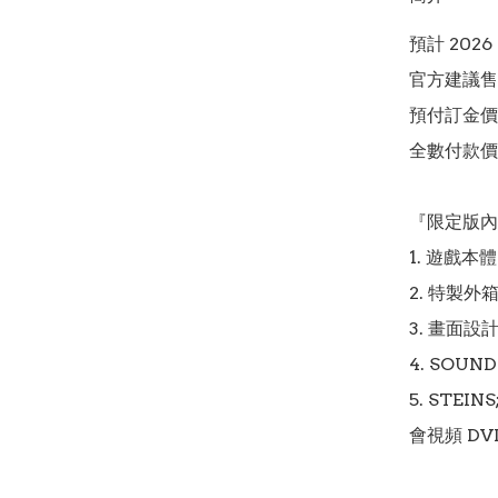
預計 2026
官方建議售價
預付訂金價格:(
全數付款價格:
『限定版內容
1. 遊戲本體

2. 特製外箱
3. 畫面設
4. SOUND
5. STEIN
會視頻 DVD