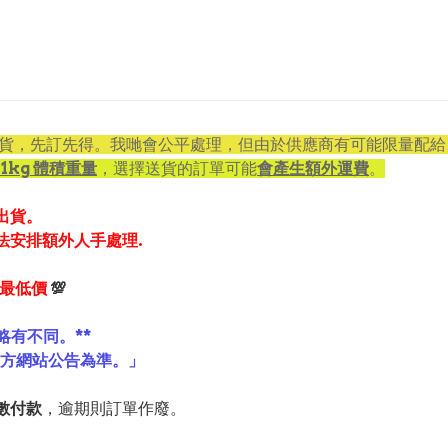
貨，先訂先得。我哋會公平處理，但由於供應商有可能限量配給
1kg 體積重量
，選擇送貨的訂單可能
會產生額外運費
。
出貨。
法安排額外人手處理.
享最低價
💯
略有不同。**
官方網站公告為準。」
數付款
，逾期則訂單作廢。