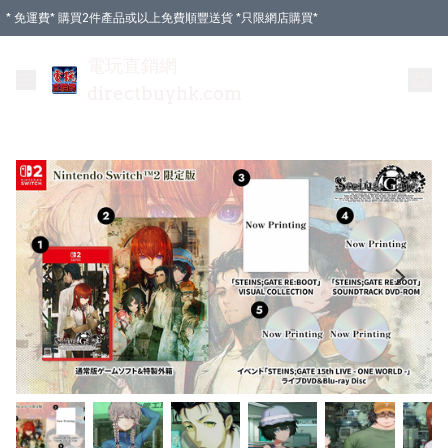
* 免運費* 購買2件產品或以上免費順豐送貨 *只限網店購買*
電玩直銷網
directbuyhk.com