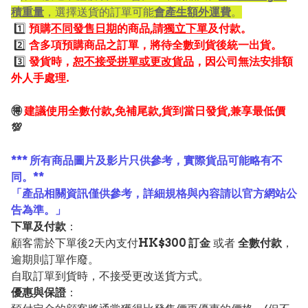
積重量
，選擇送貨的訂單可能
會產生額外運費
。
1️⃣
預購
不同發售日期
的商品,請
獨立下單
及付款。
2️⃣
含多項預購商品之訂單，將待全數到貨後統一出貨。
3️⃣
發貨時，
恕不接受拼單或更改貨品
，因公司無法安排額
外人手處理.
🉐
建議使用全數付款,免補尾款,貨到當日發貨,兼享最低價
💯
*** 所有商品圖片及影片只供參考，實際貨品可能略有不
同。**
「產品相關資訊僅供參考，詳細規格與內容請以官方網站公
告為準。」
下單及付款
：
顧客需於下單後2天內支付
HK$300 訂金
或者
全數付款
，
逾期則訂單作廢。
自取訂單到貨時，不接受更改送貨方式。
優惠與保證
：