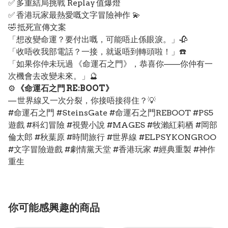
✅ 多重結局挑戰 Replay 值爆燈
✅ 香港玩家最熱愛嘅文字冒險神作 💫
🤣 抵死宣傳文案
「想改變命運？要付出嘅，可能唔止係眼淚。」🥀
「收唔收我部電話？一接，就返唔到轉頭啦！」☎️
「如果你仲未玩過 《命運石之門》，恭喜你——你仲有一
次機會去改變未來。」🔮
⚙️
《命運石之門 RE:BOOT》
— 世界線又一次分裂，你接唔接得住？💡
#命運石之門 #SteinsGate #命運石之門REBOOT #PS5
遊戲 #科幻冒險 #視覺小說 #MAGES #牧瀨紅莉栖 #岡部
倫太郎 #秋葉原 #時間旅行 #世界線 #ELPSYKONGROO
#文字冒險遊戲 #劇情黨天堂 #香港玩家 #經典重製 #神作
重生
你可能感興趣的商品