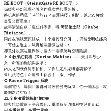
RE:BOOT（Steins;Gate RE:BOOT）
》
係經典科幻視覺小說名作嘅次世代重製版，
將玩家熟悉嘅「時間旅行 × 命運抉擇」劇情，以 PS5 極致
畫質全面重生！
故事講述自稱「瘋狂科學家」嘅
岡部倫太郎（Okabe
Rintarou）
，
同好友喺秋葉原組成「未來道具研究所」，偶然發明咗能夠
「寄信去過去」嘅實驗電話微波爐📱⚡，
卻意外改寫咗世界線，捲入一場橫跨時空嘅陰謀。
👩‍🔬
牧瀨紅莉栖（Kurisu Makise）
——天才科學少
女、命運的枷鎖與救贖；
兩人之間既係科學拍檔、又係注定糾纏嘅靈魂夥伴。
⚙️ 玩法特色｜命運線由你親手「撳」出嚟
🔁
Phone Trigger 系統
每個電話、每個回覆都可能改變歷史軌跡。你一個訊息，就
能開新時空線！
🕰️
全高清重製版劇情動畫
經典鏡頭重繪＋語音優化，重現秋葉原嘅科技與青春感。
💡
多重結局、多重世界線