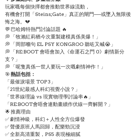
玩家嘅每個抉擇都會推動世界線流動，
有機會打開「Steins;Gate」真正的閘門──或墜入無限後
悔之海。💔
💬 巴哈姆特熱門討論話題 🔥
💭 「牧瀨紅莉栖今次重製建模真係美爆！」
💭 「岡部嗰句 EL PSY KONGROO 聽咗又喊😭」
💭 「RE:BOOT 會唔會加入《命運石之門 0》劇情新分
支？」
💭 「呢隻真係一世人要玩一次嘅劇情神作！」
🎯
熱話包括：
「最催淚場景 TOP 3」
「21世紀最感人科幻視覺小說？」
「世界線理論 vs 現實物理學討論串🔥」
「RE:BOOT會唔會連動畫續作伏線一齊解開？」
🌟 推薦理由
✅ 劇情神級，科幻＋人性全方位爆發
✅ 聲優原班人馬回歸，配樂勁沉浸
✅ 全新高清重製，PS5 表現極細膩