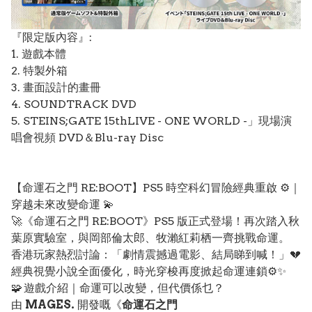
『限定版內容』:
1. 遊戲本體
2. 特製外箱
3. 畫面設計的畫冊
4. SOUNDTRACK DVD
5. STEINS;GATE 15thLIVE - ONE WORLD -」現場演
唱會視頻 DVD＆Blu-ray Disc
【命運石之門 RE:BOOT】PS5 時空科幻冒險經典重啟 ⚙️｜
穿越未來改變命運 💫
🚀《命運石之門 RE:BOOT》PS5 版正式登場！再次踏入秋
葉原實驗室，與岡部倫太郎、牧瀨紅莉栖一齊挑戰命運。
香港玩家熱烈討論：「劇情震撼過電影、結局睇到喊！」💔
經典視覺小說全面優化，時光穿梭再度掀起命運連鎖⚙️✨
🧩 遊戲介紹｜命運可以改變，但代價係乜？
由
MAGES.
開發嘅《
命運石之門