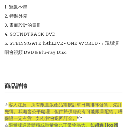
1. 遊戲本體

2. 特製外箱

3. 畫面設計的畫冊

4. SOUNDTRACK DVD

5. STEINS;GATE 15thLIVE - ONE WORLD -」現場演
唱會視頻 DVD＆Blu-ray Disc
商品詳情
⚠
客人注意：所有限量版產品需按訂單日期排隊發貨，先訂
先得。我哋會公平處理，但由於供應商有可能限量配給，唔
保證一定有貨，如冇貨會退回訂金。
💡
⚠
限量版通常體積或重量會比正常物品大。
如超過 1kg 體