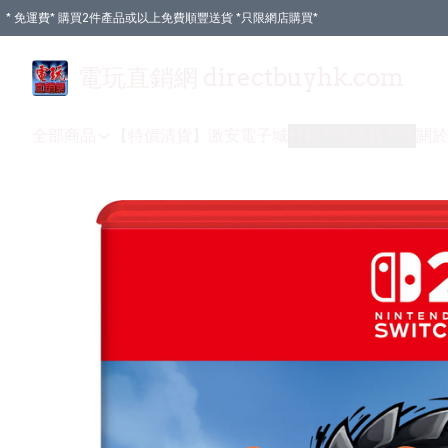
* 免運費* 購買2件產品或以上免費順豐送貨 *只限網店購買*
電玩直銷網 directbuyhk.com
全部商品
【特價清貨】
激安電子城
付款方式
送貨方式
關於