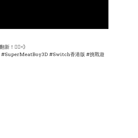
！🏃‍♂️💨
MeatBoy3D #Switch香港版 #挑戰遊