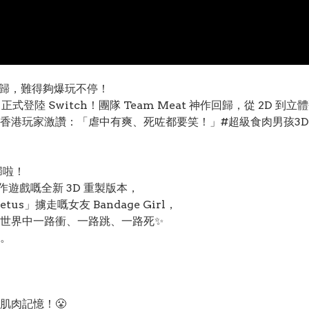
血牛回歸，難得夠爆玩不停！
》正式登陸 Switch！團隊 Team Meat 神作回歸，從 2D 到立體翻新
家激讚：「虐中有爽、死咗都要笑！」#超級食肉男孩3D #Super
歸啦！
動作遊戲嘅全新 3D 重製版本，
us」擄走嘅女友 Bandage Girl，
世界中一路衝、一路跳、一路死✨
。
肌肉記憶！😤