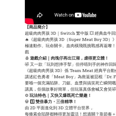
【
商品
簡介】
超級肉肉男孩 3D｜Switch 繁中版 💥 經典
🔥《超級肉肉男孩 3D（Super Meat Boy 3D）
極速動作、玩命關卡、血肉橫飛既挑戰感再返嚟！香港玩
戲
🩸
遊戲介紹｜肉塊仔再出江湖，虐得更立體！
🤣 又一款「玩到想摔手掣」但停唔到手的神作回
《超級肉肉男孩 3D》係 Team Meat 經典平台
講述紅色勇者「Meat Boy」為救返被惡棍「Dr. Fet
要喺一個充滿陷阱、刀鋸、血漿與搞笑死亡瞬間嘅
講真，佢個故事好簡單，但玩落真係會喊又會笑
⚙️
玩法特色｜又快又爆既死亡樂趣！
💀
1️⃣ 雙倍暴力・三倍精準！
由 2D 平面進化到 3D 立體平台世界，
每條索命陷阱都轉得更加靈活！想過關？靠節奏＋