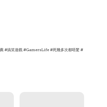
薦 #搞笑遊戲 #GamersLife #死幾多次都唔驚 #