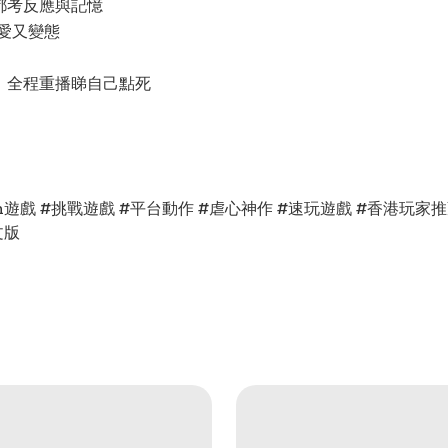
都考反應與記憶
愛又變態
，全程重播睇自己點死
itch遊戲 #挑戰遊戲 #平台動作 #虐心神作 #速玩遊戲 #香港玩家推
文版