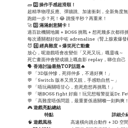
🧱
2️⃣ 操作手感超滑順！
超精準物理反應、彈牆跳、加速衝刺，全新角度無
跑錯一步？死！😂 跳慢半秒？再重來！
🚀
3️⃣ 滿滿創意關卡！
過百款機關地圖 + BOSS 挑戰 + 想死幾多次都
每次通關都好似中咗 adrenaline（腎上腺素爆發
😈
4️⃣ 經典難度＋爆笑死亡動畫
放心，呢遊戲唔會改變佢「又死又玩」嘅靈魂～
死亡畫面仲會變成牆上嘅血影 replay，睇住自
🗣️
香港討論最熱TOP話題🔥
💬 「3D版仲慘，死得仲多，不過好爽！」
💬 「Switch 版本又滑又靚，手感勁自然～」
💬 「唔玩兩關唔甘心，愈死愈想再挑戰！」
💬 「啲BOSS fight 好癲！玩完想報警捉返Dr. Fe
💬 「高難度唔係問題，最重要係過關嗰一刻夠爽
🎮
遊戲亮點總結
特點
詳細介
🧠
遊戲風格
高速橫向跳台動作 + 3D 空