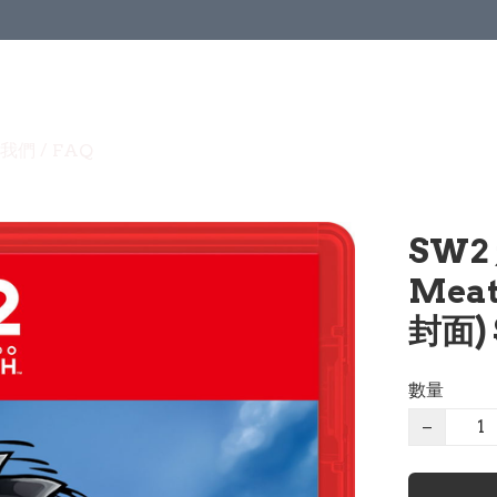
我們 / FAQ
SW2 
Meat
封面) 
數量
−