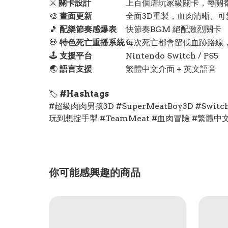
⚔️
關卡設計
上百個虐玩家級關卡，每關
🎨
畫面更新
全面3D重製，血肉清晰、可
🎵
配樂節奏感爆表
快節奏BGM 絕配激烈關卡
💀
特色死亡重播系統
每次死亡都會留低血跡路線
🕹️
支援平台
Nintendo Switch / PS5
🌏
語言支援
繁體中文介面 + 英文語音
🏷️
#Hashtags
#超級肉肉男孩3D #SuperMeatBoy3D #Sw
玩到想掟手掣 #TeamMeat #血肉冒險 #繁體中
你可能感興趣的商品