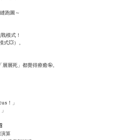
縫跑圖～
得挑戰模式！
模式💥）。
己「層層死」都覺得療癒🤪。
tus！」
！」
紹
間演算