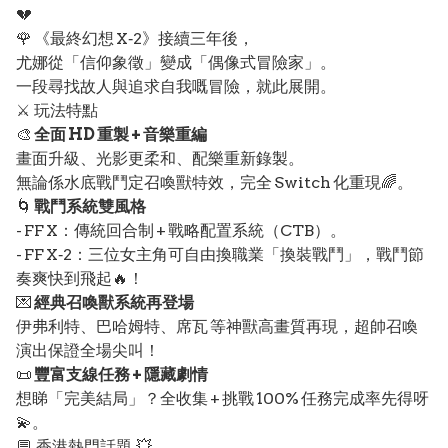
💔
🌹 《最終幻想 X‑2》接續三年後，
尤娜從「信仰象徵」變成「偶像式冒險家」。
一段尋找故人與追求自我嘅冒險，就此展開。
⚔️ 玩法特點
🎨
全面 HD 重製 + 音樂重編
畫面升級、光影更柔和、配樂重新錄製。
無論係水底戰鬥定召喚獸特效，完全 Switch 化重現🌈。
🌀
戰鬥系統雙風格
- FF X：傳統回合制 + 戰略配置系統（CTB）。
- FF X‑2：三位女主角可自由換職業「換裝戰鬥」，戰鬥節
奏爽快到飛起🔥！
💌
經典召喚獸系統再登場
伊弗利特、巴哈姆特、席瓦 等神獸高畫質再現，超帥召喚
演出保證全場尖叫！
📜
豐富支線任務 + 隱藏劇情
想睇「完美結局」？全收集 + 挑戰 100% 任務完成率先得呀
💫。
💬 香港熱門話題 💥