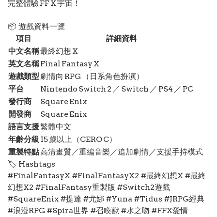
完整體驗 FF X 宇宙！
📦 遊戲資料一覽
項目
詳細資料
中文名稱
最終幻想 X
英文名稱
Final Fantasy X
遊戲類型
劇情向 RPG （日系角色扮演）
平台
Nintendo Switch 2 ／ Switch ／ PS4 ／ PC
發行商
Square Enix
開發商
Square Enix
語言支援
繁體中文
年齡分級
15 歲以上（CERO C）
重製特點
高清畫質／重編音樂／追加劇情／支援手持模式
🏷️ Hashtags
#FinalFantasyX #FinalFantasyX2 #最終幻想X #最終
幻想X2 #FinalFantasy重製版 #Switch2遊戲
#SquareEnix #提達 #尤娜 #Yuna #Tidus #JRPG經典
#浪漫RPG #Spira世界 #召喚獸 #水之吻 #FFX愛情