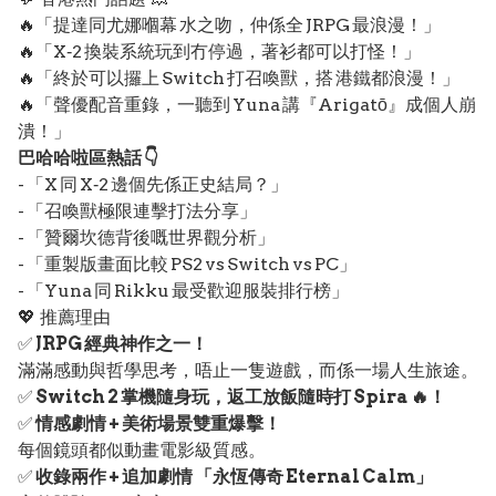
🔥「提達同尤娜嗰幕 水之吻，仲係全 JRPG 最浪漫！」
🔥「X‑2 換裝系統玩到冇停過，著衫都可以打怪！」
🔥「終於可以攞上 Switch 打召喚獸，搭 港鐵都浪漫！」
🔥「聲優配音重錄，一聽到 Yuna 講『Arigatō』成個人崩
潰！」
巴哈哈啦區熱話 👇
- 「X 同 X‑2 邊個先係正史結局？」
- 「召喚獸極限連擊打法分享」
- 「贊爾坎德背後嘅世界觀分析」
- 「重製版畫面比較 PS2 vs Switch vs PC」
- 「Yuna 同 Rikku 最受歡迎服裝排行榜」
💖 推薦理由
✅
JRPG 經典神作之一！
滿滿感動與哲學思考，唔止一隻遊戲，而係一場人生旅途。
✅
Switch 2 掌機隨身玩，返工放飯隨時打 Spira 🔥！
✅
情感劇情 + 美術場景雙重爆擊！
每個鏡頭都似動畫電影級質感。
✅
收錄兩作 + 追加劇情 「永恆傳奇 Eternal Calm」