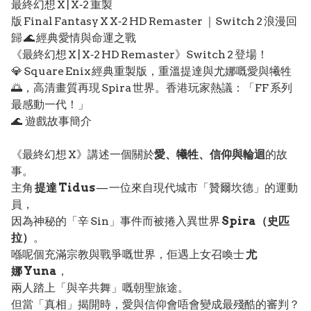
最終幻想 X | X‑2 重製
版 Final Fantasy X X‑2 HD Remaster ｜Switch 2 浪漫回
歸 🌊 經典愛情與命運之戰
《最終幻想 X | X‑2 HD Remaster》Switch 2 登場！
💎 Square Enix 經典重製版，重溫提達與尤娜嘅愛與犧牲
🌅，高清畫質再現 Spira 世界。香港玩家熱議：「FF 系列
最感動一代！」
🌊 遊戲故事簡介
《最終幻想 X》講述一個關於
愛、犧牲、信仰與輪迴
的故
事。
主角
提達 Tidus
— 一位來自現代城市「贊爾坎德」的運動
員，
因為神秘的「辛 Sin」事件而被捲入異世界
Spira（史匹
拉）
。
喺呢個充滿宗教與戰爭嘅世界，佢遇上女召喚士
尤
娜 Yuna
，
兩人踏上「與辛共舞」嘅朝聖旅途。
但當「真相」揭開時，愛與信仰會唔會變成最殘酷的審判？