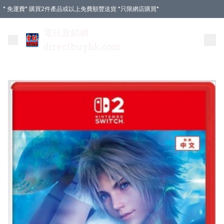
* 免運費* 購買2件產品或以上免費順豐送貨 *只限網店購買*
電玩直銷網
directbuyhk.com