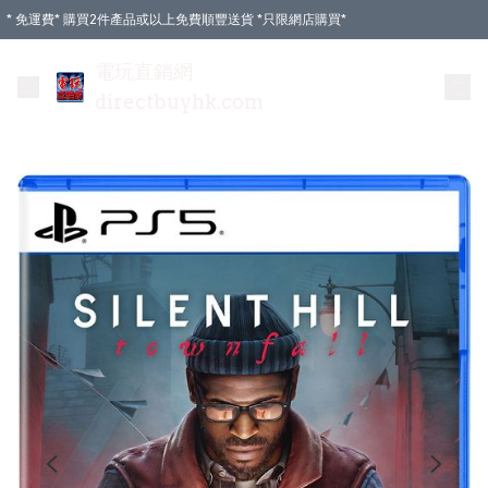
* 免運費* 購買2件產品或以上免費順豐送貨 *只限網店購買*
電玩直銷網
directbuyhk.com