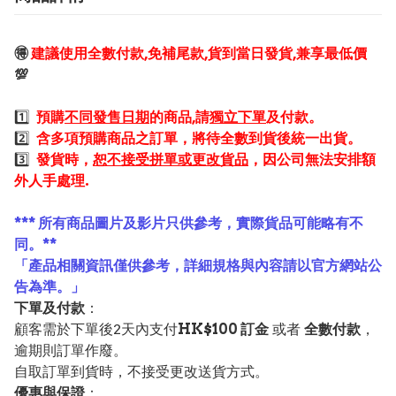
🉐
建議使用全數付款,免補尾款,貨到當日發貨,兼享最低價
💯
1️⃣
預購
不同發售日期
的商品,請
獨立下單
及付款。
2️⃣
含多項預購商品之訂單，將待全數到貨後統一出貨。
3️⃣
發貨時，
恕不接受拼單或更改貨品
，因公司無法安排額
外人手處理.
*** 所有商品圖片及影片只供參考，實際貨品可能略有不
同。**
「產品相關資訊僅供參考，詳細規格與內容請以官方網站公
告為準。」
下單及付款
：
顧客需於下單後2天內支付
HK$100 訂金
或者
全數付款
，
逾期則訂單作廢。
自取訂單到貨時，不接受更改送貨方式。
優惠與保證
：