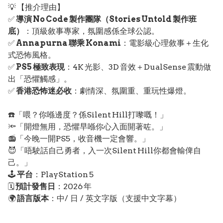
💡 【推介理由】
✅
導演 No Code 製作團隊（Stories Untold 製作班
底）
：頂級敘事專家，氛圍感係全球公認。
✅
Annapurna 聯乘 Konami
：電影級心理敘事＋生化
式恐怖風格。
✅
PS5 極致表現
：4K 光影、3D 音效＋DualSense 震動做
出「恐懼觸感」。
✅
香港恐怖迷必收
：劇情深、氛圍重、重玩性爆燈。
☎️「喂？你喺邊度？係Silent Hill打嚟嘅！」
🔦「開燈無用，恐懼早喺你心入面開著咗。」
📻「今晚一開PS5，收音機一定會響。」
😈「唔駛話自己勇者，入一次Silent Hill你都會輸俾自
己。」
🕹️
平台
：PlayStation 5
🗓️
預計發售日
：2026 年
🌍
語言版本
：中/ 日 / 英文字版（支援中文字幕）