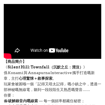
【
商品
簡介】
《
Silent Hill: Townfall（沉默之丘：湮沒）
》
係 Konami 與 Annapurna Interactive 攜手打造嘅新
章，主打
心理驚悚＋敘事探索
。
玩家會被困喺一個「記得又唔太記得」嘅小鎮之中，透過一
部神秘嘅無線電，聽到一段段陌生又熟悉嘅聲音……
你要：
📻
破解錄音內嘅線索
— 每一個頻率都藏住秘密；