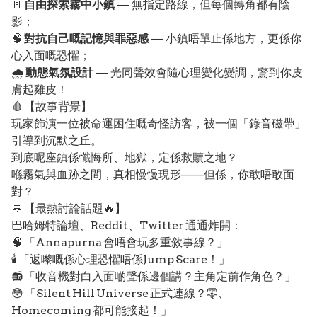
🚪
自由探索霧中小鎮
— 無指定路線，但每個轉角都有陰
影；
🧠
對抗自己嘅記憶與罪惡感
— 小鎮唔單止係地方，更係你
心入面嘅恐懼；
🌧️
動態氣氛設計
— 光同聲效會隨心理變化變調，驚到你皮
膚起雞皮！
🩸 【故事背景】
玩家飾演一位被命運困住嘅奇怪訪客，被一個「錄音磁帶」
引導到沉默之丘。
到底呢座鎮係懺悔所、地獄，定係救贖之地？
喺霧氣與血跡之間，真相慢慢現形——但係，你敢唔敢面
對？
💬 【最熱討論話題🔥】
巴哈姆特論壇、Reddit、Twitter 通通炸開：
🧠 「Annapurna 會唔會玩多重敘事線？」
🕯️ 「返嚟嘅係心理恐懼唔係Jump Scare！」
📻 「收音機對白入面啲聲係邊個講？主角定前作角色？」
😳 「Silent Hill Universe 正式連線？零、
Homecoming 都可能接起！」