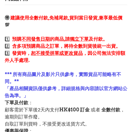
🉐
建議使用全數付款,免補尾款,貨到當日發貨,兼享最低價
💯
1️⃣
預購
不同發售日期
的商品,請
獨立下單
及付款。
2️⃣
含多項預購商品之訂單，將待全數到貨後統一出貨。
3️⃣
發貨時，
恕不接受拼單或更改貨品
，因公司無法安排額
外人手處理.
*** 所有商品圖片及影片只供參考，實際貨品可能略有不
同。**
「產品相關資訊僅供參考，詳細規格與內容請以官方網站公
告為準。」
下單及付款
：
顧客需於下單後2天內支付
HK$100 訂金
或者
全數付款
，
逾期則訂單作廢。
自取訂單到貨時，不接受更改送貨方式。
優惠與保證
：