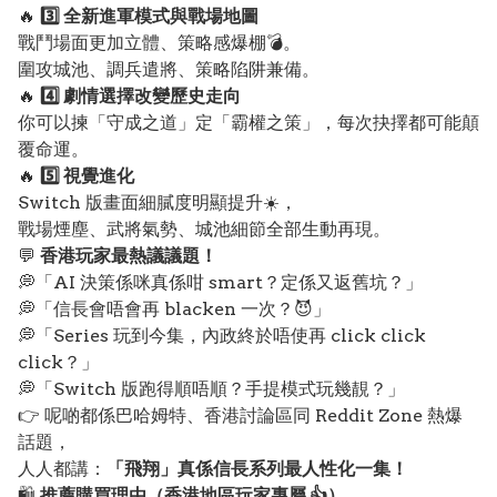
🔥
3️⃣ 全新進軍模式與戰場地圖
戰鬥場面更加立體、策略感爆棚💣。
圍攻城池、調兵遣將、策略陷阱兼備。
🔥
4️⃣ 劇情選擇改變歷史走向
你可以揀「守成之道」定「霸權之策」，每次抉擇都可能顛
覆命運。
🔥
5️⃣ 視覺進化
Switch 版畫面細膩度明顯提升☀️，
戰場煙塵、武將氣勢、城池細節全部生動再現。
💬
香港玩家最熱議議題！
💭「AI 決策係咪真係咁 smart？定係又返舊坑？」
💭「信長會唔會再 blacken 一次？😈」
💭「Series 玩到今集，內政終於唔使再 click click
click？」
💭「Switch 版跑得順唔順？手提模式玩幾靚？」
👉 呢啲都係巴哈姆特、香港討論區同 Reddit Zone 熱爆
話題，
人人都講：
「飛翔」真係信長系列最人性化一集！
🛍️
推薦購買理由（香港地區玩家專屬 👍）