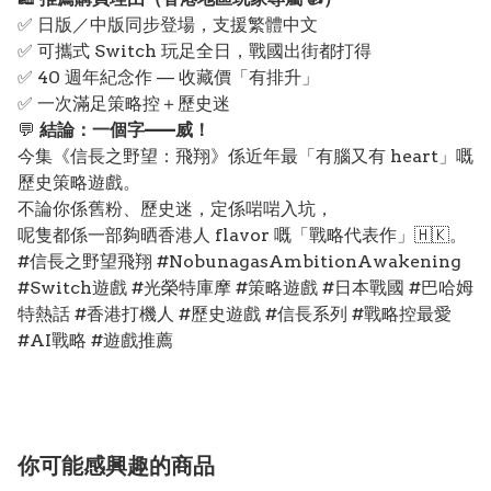
✅ 日版／中版同步登場，支援繁體中文
✅ 可攜式 Switch 玩足全日，戰國出街都打得
✅ 40 週年紀念作 — 收藏價「有排升」
✅ 一次滿足策略控＋歷史迷
💬
結論：一個字——威！
今集《信長之野望：飛翔》係近年最「有腦又有 heart」嘅
歷史策略遊戲。
不論你係舊粉、歷史迷，定係啱啱入坑，
呢隻都係一部夠晒香港人 flavor 嘅「戰略代表作」🇭🇰。
#信長之野望飛翔 #NobunagasAmbitionAwakening
#Switch遊戲 #光榮特庫摩 #策略遊戲 #日本戰國 #巴哈姆
特熱話 #香港打機人 #歷史遊戲 #信長系列 #戰略控最愛
#AI戰略 #遊戲推薦
你可能感興趣的商品