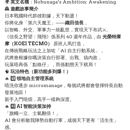
🌍
英文名稱
：Nobunaga’s Ambition: Awakening
🏯
遊戲故事簡介
日本戰國時代群雄割據，天下動盪！
你將化身「第六天魔王」——
織田信長
，
以智略、外交、軍事力一統亂世，實現天下布武⚔️。
《信長之野望：飛翔》係系列 40 週年作品，由
光榮特庫
摩（KOEI TECMO）
原班人馬打造，
在傳統戰略玩法之上加咗「AI 自主行動系統」，
武將會根據你嘅決策自行部署、出戰、搞內政，
玩落唔再係「點格仔」，而係動態天下棋局！
🧠
玩法特色（新功能多到爆！）
🔥
1️⃣ 領地自主管理系統
唔洗你逐步 micromanage，每個武將都會發揮特長自動
發展地區！
新手入門唔煩，高手一樣夠深度。
🔥
2️⃣ AI 智能決策加持
「旗幟一立、士氣翻倍！」
AI 會分析敵我陣勢自動行軍，成個天下更有「活生生」
感。