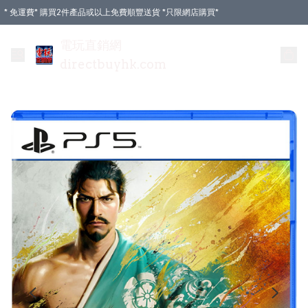
* 免運費* 購買2件產品或以上免費順豐送貨 *只限網店購買*
電玩直銷網
directbuyhk.com