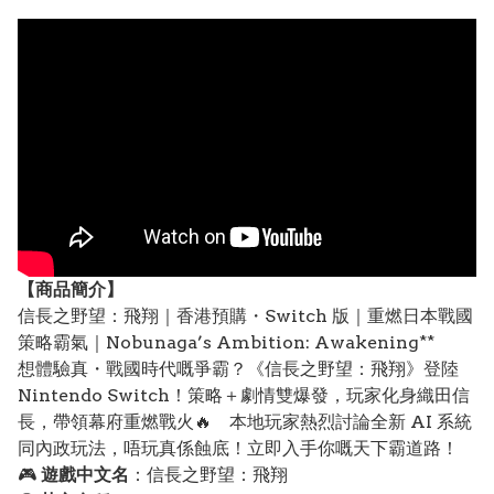
【
商品
簡介】
信長之野望：飛翔｜香港預購・Switch 版｜重燃日本戰國
策略霸氣｜Nobunaga’s Ambition: Awakening**
想體驗真・戰國時代嘅爭霸？《信長之野望：飛翔》登陸
Nintendo Switch！策略＋劇情雙爆發，玩家化身織田信
長，帶領幕府重燃戰火🔥 本地玩家熱烈討論全新 AI 系統
同內政玩法，唔玩真係蝕底！立即入手你嘅天下霸道路！
🎮
遊戲中文名
：信長之野望：飛翔