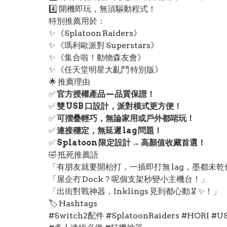
4️⃣ 開機即玩，無須驅動程式！
特別推薦用於：
✨ 《Splatoon Raiders》
✨ 《瑪利歐派對 Superstars》
✨ 《集合啦！動物森友會》
✨ 《任天堂明星大亂鬥 特別版》
🌟 推薦理由
✅
官方授權產品 — 品質保證！
✅
雙 USB 口設計，派對模式更方便！
✅
可摺疊輕巧，無論家用或戶外都啱玩！
✅
連接穩定，無延遲 lag 問題！
✅
Splatoon 限定設計 → 高顏值收藏首選！
🤣 抵死推薦語
「有朋友就要開枱打，一插即打無 lag，墨都未乾
「屋企冇 Dock？呢個支架秒變小主機台！」
「出街對戰神器，Inklings 見到都心動🦑✨！」
🏷️ Hashtags
#Switch2配件 #SplatoonRaiders #H