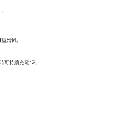
，
或鍵盤滑鼠。
體同時可持續充電 💡。
。