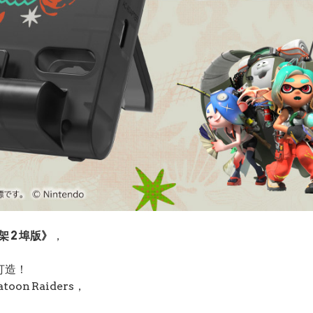
架 2 埠版》
，
打造！
n Raiders，