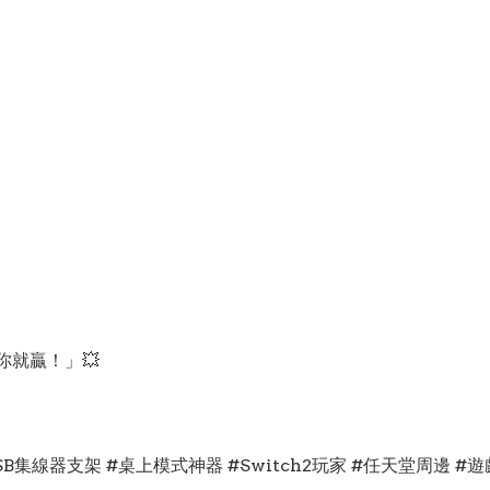
你就贏！」💥
ORI #USB集線器支架 #桌上模式神器 #Switch2玩家 #任天堂周