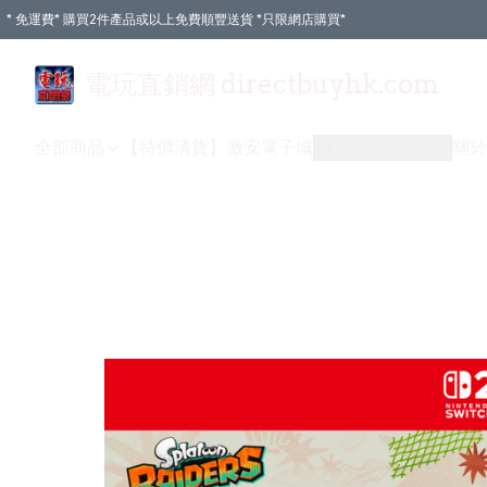
* 免運費* 購買2件產品或以上免費順豐送貨 *只限網店購買*
電玩直銷網 directbuyhk.com
全部商品
【特價清貨】
激安電子城
付款方式
送貨方式
關於