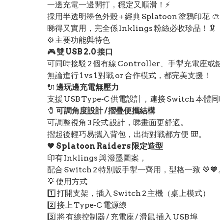
一邊充電一邊開打，穩定又順滑！⚡
採用半透明墨色外殼 + 經典 Splatoon 塗鴉印花 
睇得又實用，完全係 Inklings 粉絲必收珍品！🦑
⚙️ 主要功能與特色
🎮
雙 USB 2.0 接口
可同時接駁 2 個有線 Controller、手掣充電座
無論進行 1 vs 1 對戰 or 合作模式，都完美支援！
🔌
邊玩邊充電無壓力
支援 USB Type‑C 供電設計，連接 Switch 本
🧷
可調角度設計 / 摺疊便攜結構
可調整視角 3 段式 設計，睇畫面更舒適。
摺起後輕巧易攜入背包，出街對戰都方便 🎒。
🖤
Splatoon Raiders 限定造型
印有 Inklings 與 潑墨圖案，
配合 Switch 2 特別版手掣一齊用，型格一致 💚
💡 使用方式
1️⃣ 打開支架，插入 Switch 2 主機（桌上模式）
2️⃣ 接上 Type‑C 電源線
3️⃣ 將 有線控制器 / 充電座 / 滑鼠 插入 USB 埠