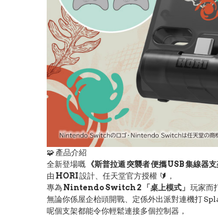
🧩 產品介紹
全新登場嘅
《斯普拉遁 突襲者 便攜 USB 集線器支
由
HORI
設計、任天堂官方授權 🔰，
專為
Nintendo Switch 2 「桌上模式」
玩家而
無論你係屋企枱頭開戰、定係外出派對連機打 Splatoo
呢個支架都能令你輕鬆連接多個控制器，