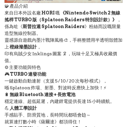
🧩 產品介紹
來自日本外設名廠
HORI
嘅
《Nintendo Switch 2 無線
搖桿 TURBO 版（Splatoon Raiders 特別設計款）》
，
係為咗《
斯普拉遁 Splatoon Raiders
》粉絲而設嘅限量
造型無線控制器。
靈感源自遊戲內墨汁戰陣風格🎨，手柄整體用半透明殼體加
上
橙綠潑墨設計
，
印有烏賊少女 Inklings 圖案 🦑，玩味十足又極具收藏價
值。
⚙️ 主要功能與特色
🎮
TURBO 連發功能
一鍵啟動自動連射（支援 5 / 10 / 20 次每秒 模式），
喺 Splatoon 炸場、射墨、對波時反應快上加快！⚡
🔋
無線 Bluetooth 連接 + 長效電池
穩定連線、超低延遲，內建鋰電提供長達 15 小時續航。
💪
人體工學設計
手感貼手、防滑質地，長時間玩都唔會攰～
就算連打數小時《薩爾達》都頂得住！