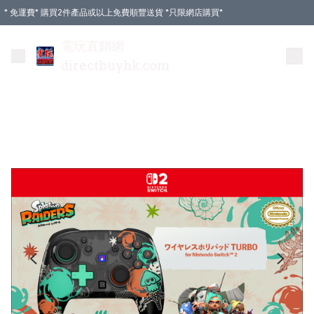
* 免運費* 購買2件產品或以上免費順豐送貨 *只限網店購買*
電玩直銷網
directbuyhk.com