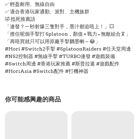
✅ 輕盈耐用、無線自由
✅ 適合香港玩家通勤、派對、主機族群
🤣 抵死推薦語
「連發？一秒射爆三隻對手，墨汁都追唔上！」💥
「揸住呢個手掣打 Splatoon，顏值 + 戰力 = 無敵組合🦑」
「再唔買就只可以用原廠手掣黐墨喇～😂」
#Hori #Switch2手掣 #SplatoonRaiders #任天堂周邊
#NS2控制器 #無線手掣 #TURBO連發 #遊戲裝備
#Switch周邊 #香港玩家推薦 #斯普拉遁 #遊戲配件
#HoriAsia #Switch配件 #打機神器
你可能感興趣的商品