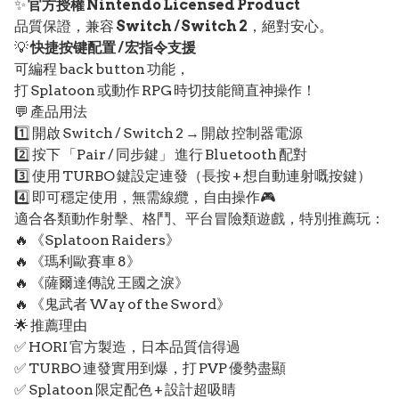
✨
官方授權 Nintendo Licensed Product
品質保證，兼容
Switch / Switch 2
，絕對安心。
💡
快捷按键配置 / 宏指令支援
可編程 back button 功能，
打 Splatoon 或動作 RPG 時切技能簡直神操作！
💬 產品用法
1️⃣ 開啟 Switch / Switch 2 → 開啟 控制器電源
2️⃣ 按下 「Pair / 同步鍵」 進行 Bluetooth 配對
3️⃣ 使用 TURBO 鍵設定連發（長按 + 想自動連射嘅按鍵）
4️⃣ 即可穩定使用，無需線纜，自由操作🎮
適合各類動作射擊、格鬥、平台冒險類遊戲，特別推薦玩：
🔥 《Splatoon Raiders》
🔥 《瑪利歐賽車 8》
🔥 《薩爾達傳說 王國之淚》
🔥 《鬼武者 Way of the Sword》
🌟 推薦理由
✅ HORI 官方製造，日本品質信得過
✅ TURBO 連發實用到爆，打 PVP 優勢盡顯
✅ Splatoon 限定配色 + 設計超吸睛