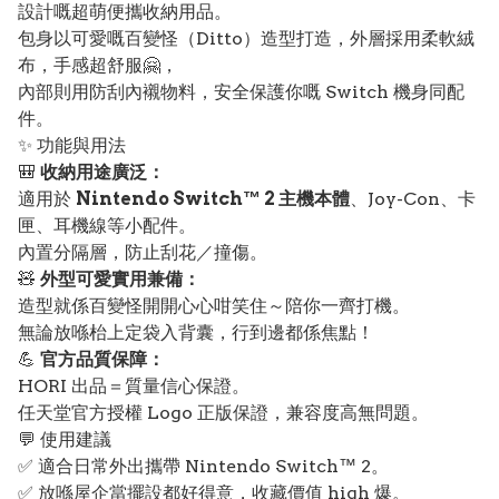
設計嘅超萌便攜收納用品。
包身以可愛嘅百變怪（Ditto）造型打造，外層採用柔軟絨
布，手感超舒服🤗，
內部則用防刮內襯物料，安全保護你嘅 Switch 機身同配
件。
✨ 功能與用法
🎒
收納用途廣泛：
適用於
Nintendo Switch™ 2 主機本體
、Joy-Con、卡
匣、耳機線等小配件。
內置分隔層，防止刮花／撞傷。
🧸
外型可愛實用兼備：
造型就係百變怪開開心心咁笑住～陪你一齊打機。
無論放喺枱上定袋入背囊，行到邊都係焦點！
💪
官方品質保障：
HORI 出品＝質量信心保證。
任天堂官方授權 Logo 正版保證，兼容度高無問題。
💬 使用建議
✅ 適合日常外出攜帶 Nintendo Switch™ 2。
✅ 放喺屋企當擺設都好得意，收藏價值 high 爆。