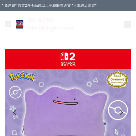
* 免運費* 購買2件產品或以上免費順豐送貨 *只限網店購買*
電玩直銷網
directbuyhk.com