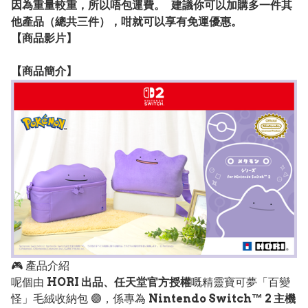
因為重量較重，所以唔包運費。 建議你可以加購多一件其
他產品（總共三件），咁就可以享有免運優惠。
【
商品
影片】
【
商品
簡介】
🎮 產品介紹
呢個由
HORI 出品、任天堂官方授權
嘅精靈寶可夢「百變
怪」毛絨收納包 🟣，係專為
Nintendo Switch™ 2 主機