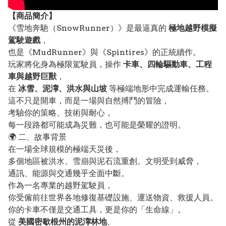
【
商品
簡介】
《雪地奔馳（SnowRunner）》是最逼真的
極地越野模擬
駕駛遊戲
，
也是《MudRunner》與《Spintires》的正統續作。
玩家將化身為極限駕駛員，操作
卡車、四輪驅動車、工程
車與越野巨獸
，
在
冰雪、泥濘、洪水與山坡
等極端地形中完成運輸任務。
這不只是開車，而是一場與自然搏鬥的冒險，
考驗你的策略、技術與耐心，
每一段路都可能成為災難，也可能是榮耀的證明。
🌍 二、故事背景
在一場全球規模的極端天災後，
多個地區被洪水、雪崩與泥石流重創。文明受到威脅，
通訊、能源與交通幾乎全面中斷。
作為一名專業的越野駕駛員，
你受僱前往世界各地修復基礎設施、運送物資、救援人員。
你的卡車不僅是交通工具，更是你的「生命線」。
從
美國密歇根州的泥濘林地
、