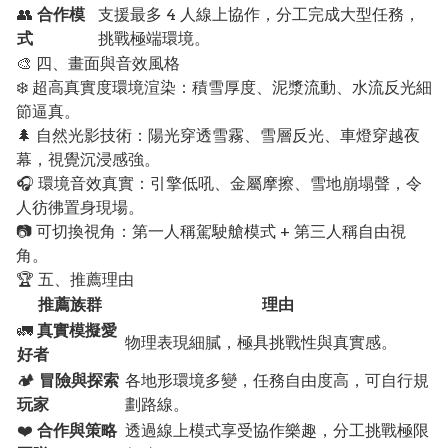
👥
合作模
支援最多 4 人線上協作，分工完成大型任務，
式
挑戰極端環境。
🎨 四、畫面與音效風格
❄️ 超高真實度環境渲染：積雪厚度、泥漿流動、水流反光細
節逼真。
🌲 自然光影技術：陽光穿透雪霧、雪層反光、車燈穿越夜
幕，視覺沉浸感強。
🎧 環境音效真實：引擎低吼、金屬摩擦、雪地崩塌聲，令
人彷彿置身現場。
📷 可切換視角：第一人稱駕駛艙模式 + 第三人稱自由視
角。
🏆 五、推薦理由
推薦族群
理由
🚛
真實模擬愛
物理表現細膩，極具挑戰性與真實感。
好者
🏕️
冒險與探索
各地形環境多變，任務自由度高，可自行規
玩家
劃路線。
❤️
合作與策略
透過線上模式享受協作樂趣，分工挑戰極限