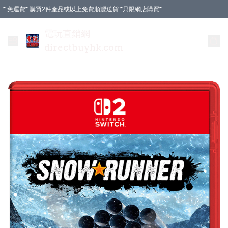
* 免運費* 購買2件產品或以上免費順豐送貨 *只限網店購買*
電玩直銷網
directbuyhk.com