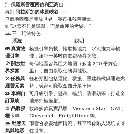
到
俄羅斯雪覆西伯利亞高山
，
再到
阿拉斯加的冰原峽谷
——
每個地圖都是開放世界，滿布挑戰與機會。
❄️ “冰雪不只是障礙，而是命運的考驗。”
🛻 三、玩法特色
系統
說明
🚚
真實物
模擬引擎負載、輪胎抓地力、水流推力等物
理引擎
理，讓每一英吋前進都極具挑戰。
🧭
開放世
每個地區皆為巨大地圖（多達 200 平方公
界探索
里），自由接取任務與挑戰。
⚒️
任務與
任務類型包括運輸、救援、重建橋樑與運送燃
經營元素
料，玩家可賺取金錢升級車輛。
🧩
車輛自
可升級引擎、懸吊、輪胎、防滑鎖等，打造全
訂系統
地形究極座駕。
🪙
品牌授
收錄多款真實品牌：Western Star、CAT、
權卡車
Chevrolet、Freightliner 等。
🌦️
動態天
雨雪會改變地面情況，甚至讓你陷入泥坑或凍
氣與地形
住引擎。