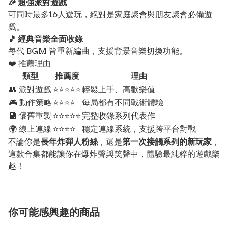
🎉 超強派對遊戲
可同時最多16人遊玩，絕對是家庭聚會與朋友聚會必備遊
戲。
🎵 經典音樂全面收錄
每代 BGM 皆重新編曲，支援背景音樂切換功能。
❤️ 推薦理由
類型
推薦度
理由
👥 派對遊戲
⭐⭐⭐⭐⭐
輕鬆上手、高歡樂值
🎮 動作策略
⭐⭐⭐⭐
每局都有不同戰術體驗
💾 懷舊重製
⭐⭐⭐⭐⭐
完整收錄系列代表作
🌍 線上連線
⭐⭐⭐⭐
穩定連線系統，支援跨平台對戰
不論你是
長年炸彈人粉絲
，還是
第一次接觸系列的新玩家
，
這款合集都能讓你在爆炸聲與笑聲中，體驗最純粹的遊戲樂
趣！
你可能感興趣的商品