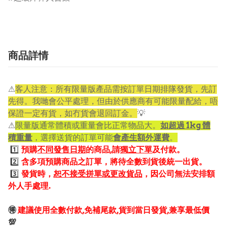
商品詳情
⚠
客人注意：所有限量版產品需按訂單日期排隊發貨，先訂
先得。我哋會公平處理，但由於供應商有可能限量配給，唔
保證一定有貨，如冇貨會退回訂金。
💡
⚠
限量版通常體積或重量會比正常物品大。
如超過 1kg 體
積重量
，選擇送貨的訂單可能
會產生額外運費
。
1️⃣
預購
不同發售日期
的商品,請
獨立下單
及付款。
2️⃣
含多項預購商品之訂單，將待全數到貨後統一出貨。
3️⃣
發貨時，
恕不接受拼單或更改貨品
，因公司無法安排額
外人手處理.
🉐
建議使用全數付款,免補尾款,貨到當日發貨,兼享最低價
💯