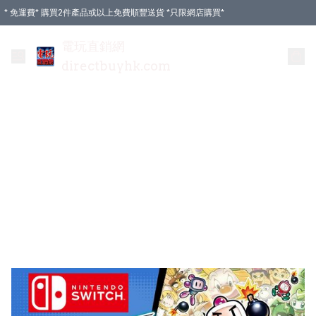
* 免運費* 購買2件產品或以上免費順豐送貨 *只限網店購買*
電玩直銷網
directbuyhk.com