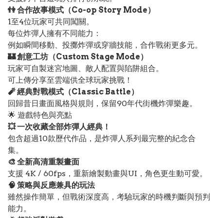
👫 合作故事模式（Co-op Story Mode）
1至4位玩家可共同闖關。
每位炸彈人擁有不同能力：
例如瞬間移動、投擲炸彈或穿牆技能，合作戰術更多元。
🏰 創意工坊（Custom Stage Mode）
玩家可自製迷宮地圖、敵人配置與陷阱組合。
可上傳分享至雲端供全球玩家挑戰！
🧨 經典對戰模式（Classic Battle）
回歸昔日畫面風格與規則，保留90年代街機炸彈樂趣。
🌟 遊戲特色與亮點
💥 一次收藏全部炸彈人經典！
包含超過10款歷代作品，是炸彈人系列最完整的紀念合
集。
🎨 全新高清重製畫面
支援 4K / 60fps，重新繪製動畫與UI，角色更生動可愛。
🧠 策略與反應兼具的玩法
雖然操作簡單，但戰術深度高，考驗玩家的時機判斷與預判
能力。