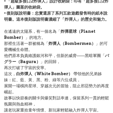
• 「超級多接口2炸彈人」設計收納袋：印有「超多接口2炸
彈人」圖案的收納袋。
• 復刻版說明書：忠實還原了系列五款遊戲發售時的紙本說
明書。這本復刻版說明書濃縮了「炸彈人」的歷史和魅力。
在遙遠的太陽系，有一個名為「
炸彈星球（Planet
Bomber）
」的地方。
那裡生活著一群被稱為「
炸彈人（Bombermen）
」的可
愛機械生命體。
他們原本負責維護銀河和平，但新的威脅——黑暗軍團「
バ
グラー（Bagura）
」的回歸，
再次打破了宇宙的安寧。
這次，
白炸彈人（White Bomber）
帶領他的兄弟姊
妹：紅、藍、黃、黑、粉、綠等六位成員，
展開一場橫跨星球、穿越次元的冒險，阻止邪惡勢力的再度
崛起。
故事以快節奏的關卡與爆笑對話串連，保留系列一貫的輕鬆
氛圍與熱血精神，
讓老玩家重拾童年情懷、新玩家輕鬆融入炸彈人宇宙。