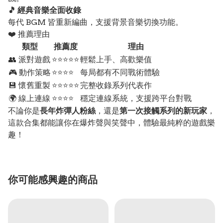
🎵 經典音樂全面收錄
每代 BGM 皆重新編曲，支援背景音樂切換功能。
❤️ 推薦理由
類型
推薦度
理由
👥 派對遊戲
⭐⭐⭐⭐⭐
輕鬆上手、高歡樂值
🎮 動作策略
⭐⭐⭐⭐
每局都有不同戰術體驗
💾 懷舊重製
⭐⭐⭐⭐⭐
完整收錄系列代表作
🌍 線上連線
⭐⭐⭐⭐
穩定連線系統，支援跨平台對戰
不論你是
長年炸彈人粉絲
，還是
第一次接觸系列的新玩家
，
這款合集都能讓你在爆炸聲與笑聲中，體驗最純粹的遊戲樂
趣！
你可能感興趣的商品