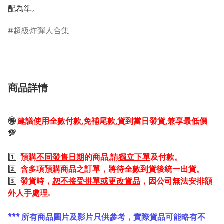
配為準。
超級炸彈人合集
商品詳情
🉐
建議使用全數付款,免補尾款,貨到當日發貨,兼享最低價
💯
1️⃣
預購
不同發售日期
的商品,請
獨立下單
及付款。
2️⃣
含多項預購商品之訂單，將待全數到貨後統一出貨。
3️⃣
發貨時，
恕不接受拼單或更改貨品
，因公司無法安排額
外人手處理.
*** 所有商品圖片及影片只供參考，實際貨品可能略有不