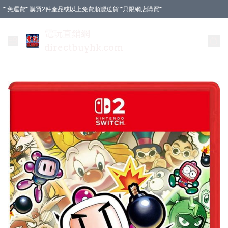
* 免運費* 購買2件產品或以上免費順豐送貨 *只限網店購買*
電玩直銷網
directbuyhk.com