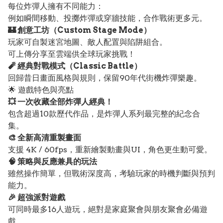
每位炸彈人擁有不同能力：
例如瞬間移動、投擲炸彈或穿牆技能，合作戰術更多元。
🏰 創意工坊（Custom Stage Mode）
玩家可自製迷宮地圖、敵人配置與陷阱組合。
可上傳分享至雲端供全球玩家挑戰！
🧨 經典對戰模式（Classic Battle）
回歸昔日畫面風格與規則，保留90年代街機炸彈樂趣。
🌟 遊戲特色與亮點
💥 一次收藏全部炸彈人經典！
包含超過10款歷代作品，是炸彈人系列最完整的紀念合
集。
🎨 全新高清重製畫面
支援 4K / 60fps，重新繪製動畫與UI，角色更生動可愛。
🧠 策略與反應兼具的玩法
雖然操作簡單，但戰術深度高，考驗玩家的時機判斷與預判
能力。
🎉 超強派對遊戲
可同時最多16人遊玩，絕對是家庭聚會與朋友聚會必備遊
戲。