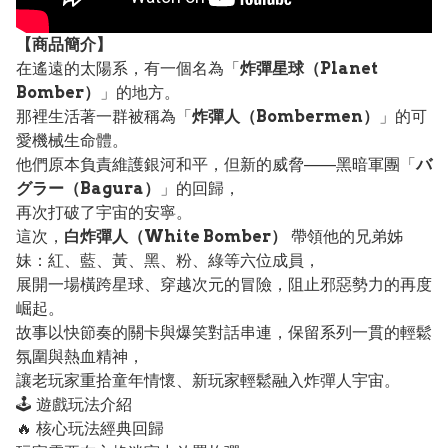
【
商品
簡介】
在遙遠的太陽系，有一個名為「
炸彈星球（Planet
Bomber）
」的地方。
那裡生活著一群被稱為「
炸彈人（Bombermen）
」的可
愛機械生命體。
他們原本負責維護銀河和平，但新的威脅——黑暗軍團「
バ
グラー（Bagura）
」的回歸，
再次打破了宇宙的安寧。
這次，
白炸彈人（White Bomber）
帶領他的兄弟姊
妹：紅、藍、黃、黑、粉、綠等六位成員，
展開一場橫跨星球、穿越次元的冒險，阻止邪惡勢力的再度
崛起。
故事以快節奏的關卡與爆笑對話串連，保留系列一貫的輕鬆
氛圍與熱血精神，
讓老玩家重拾童年情懷、新玩家輕鬆融入炸彈人宇宙。
🕹️ 遊戲玩法介紹
🔥 核心玩法經典回歸