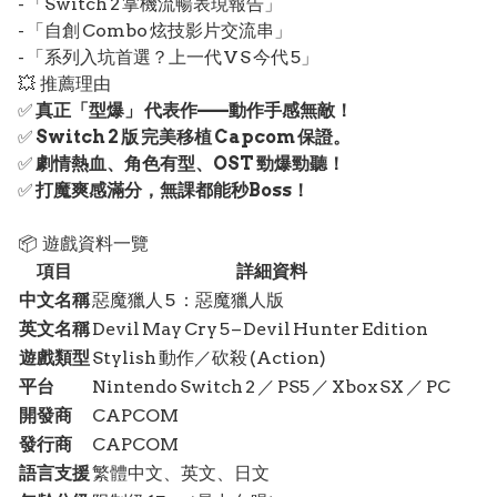
- 「Switch 2 掌機流暢表現報告」
- 「自創 Combo 炫技影片交流串」
- 「系列入坑首選？上一代 V S 今代 5」
💥 推薦理由
✅
真正「型爆」 代表作——動作手感無敵！
✅
Switch 2 版 完美移植 Capcom 保證。
✅
劇情熱血、角色有型、OST 勁爆勁聽！
✅
打魔爽感滿分，無課都能秒Boss！
📦 遊戲資料一覽
項目
詳細資料
中文名稱
惡魔獵人 5 ：惡魔獵人版
英文名稱
Devil May Cry 5 – Devil Hunter Edition
遊戲類型
Stylish 動作／砍殺 (Action)
平台
Nintendo Switch 2 ／ PS5 ／ Xbox SX ／ PC
開發商
CAPCOM
發行商
CAPCOM
語言支援
繁體中文、英文、日文