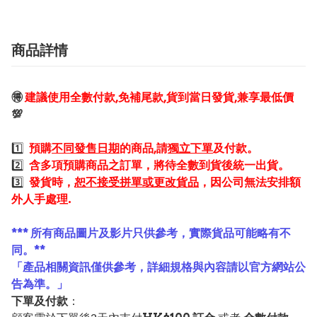
商品詳情
🉐
建議使用全數付款,免補尾款,貨到當日發貨,兼享最低價
💯
1️⃣
預購
不同發售日期
的商品,請
獨立下單
及付款。
2️⃣
含多項預購商品之訂單，將待全數到貨後統一出貨。
3️⃣
發貨時，
恕不接受拼單或更改貨品
，因公司無法安排額
外人手處理.
*** 所有商品圖片及影片只供參考，實際貨品可能略有不
同。**
「產品相關資訊僅供參考，詳細規格與內容請以官方網站公
告為準。」
下單及付款
：