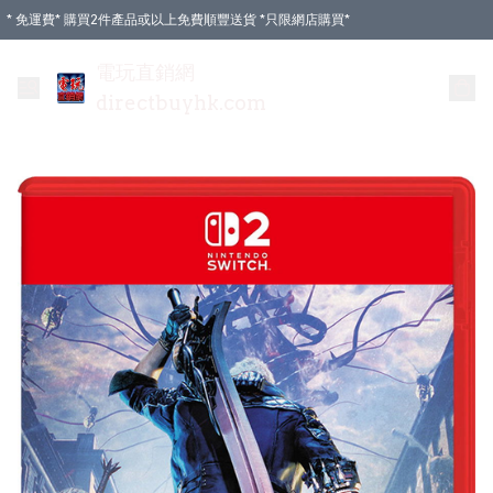
* 免運費* 購買2件產品或以上免費順豐送貨 *只限網店購買*
電玩直銷網
directbuyhk.com