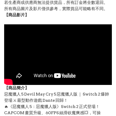
若生產商或供應商無法提供貨品，所有訂金將全數退回。
所有商品圖片及影片僅供參考，實際貨品可能略有不同。
【
商品
影片】
【
商品
簡介】
惡魔獵人 5 Devil May Cry 5 惡魔獵人版 ｜ Switch 2 爆帥
登場 ⚔️ 最型動作遊戲 Dante 回歸！
🔥《惡魔獵人 5：惡魔獵人版》Switch 2 正式登場！
CAPCOM 畫質升級、60FPS 絲滑砍魔爽感💥，可操