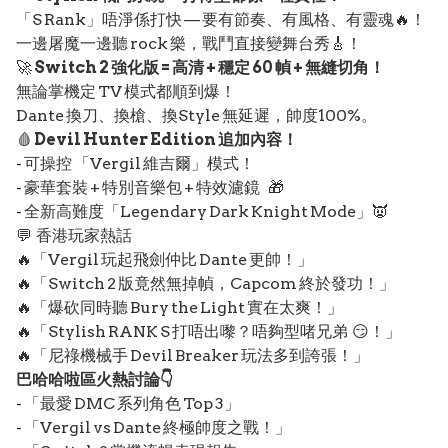
「S Rank」唔淨係打快 — 要有節奏、有風格、有靈魂🔥！
一邊屠魔一邊聽 rock 樂，戰鬥直接變舞台秀🎸！
🚀
Switch 2 強化版 = 高清 + 穩定 60 幀 + 無縫切角！
無論掌機定 TV 模式都順到爆！
Dante 換刀、換槍、換Style 無延遲，帥度100%。
🩸
Devil Hunter Edition 追加內容！
- 可操控 「Vergil 維吉爾」模式！
- 豪華套裝 + 特別音樂包 + 特效濾鏡 🎁
- 全新高難度「Legendary Dark Knight Mode」👿
💬 香港玩家熱話
🔥「Vergil 玩起飛劍仲比 Dante 更帥！」
🔥「Switch 2 版竟然無掉幀，Capcom 終於發功！」
🔥「爆砍同時聽 Bury the Light 實在太爽！」
🔥「Stylish RANK S 打唔出嚟？唔夠型啫兄弟 😏！」
🔥「尼祿機械手 Devil Breaker 玩法多到誇張！」
巴哈哈啦區火熱討論👇
- 「最愛 DMC 系列角色 Top 3」
- 「Vergil vs Dante 終極帥度之戰！」