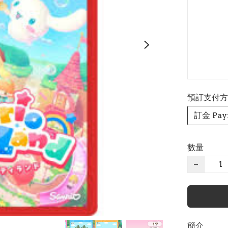
預訂支付方式 P
訂金 Pay
數量
−
簡介