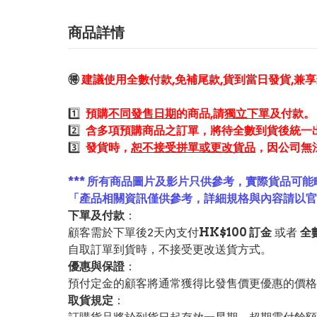
商品詳情
🉐
建議使用全數付款,免補尾款,貨到當日發貨,兼
1️⃣
預購
不同發售日期
的商品,請
獨立下單
及付款。
2️⃣
含多項預購商品之訂單，將待全數到貨後統一
3️⃣
發貨時，
恕不接受拼單或更改貨品
，因公司無
*** 所有商品圖片及影片只供參考，實際貨品可能
「產品相關資訊僅供參考，詳細規格與內容請以
下單及付款
：
顧客需於下單後2天內支付
HK$100 訂金
或者
全
自取訂單到貨時，不接受更改送貨方式。
優惠與保證
：
預付定金的顧客將通常獲得比發售價更優惠的價格。
取貨規定
：