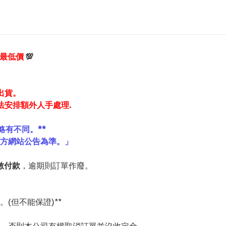
享最低價
💯
出貨。
法安排額外人手處理.
略有不同。**
官方網站公告為準。」
數付款
，逾期則訂單作廢。
(但不能保證)**