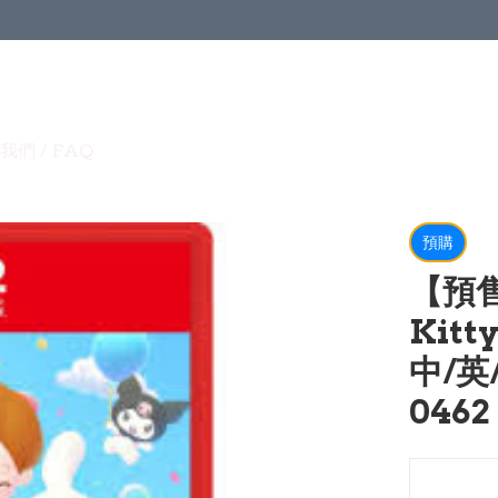
我們 / FAQ
預購
【預售 
Kitt
中/英/
0462