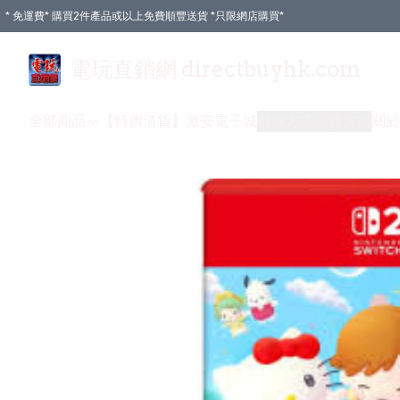
* 免運費* 購買2件產品或以上免費順豐送貨 *只限網店購買*
電玩直銷網 directbuyhk.com
全部商品
【特價清貨】
激安電子城
付款方式
送貨方式
關於