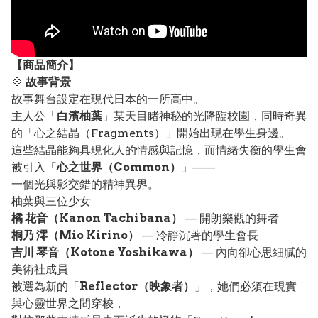
【
商品
簡介】
💠
故事背景
故事舞台設定在現代日本的一所高中。
主人公「
白濱柚葉
」某天目睹神秘的光降臨校園，同時奇異
的「心之結晶（Fragments）」開始出現在學生身邊。
這些結晶能夠具現化人的情感與記憶，而情緒失衡的學生會
被引入「
心之世界（Common）
」——
一個光與影交錯的精神異界。
柚葉與三位少女
橘 花音（Kanon Tachibana）
— 開朗樂觀的舞者
桐乃 澪（Mio Kirino）
— 冷靜沉著的學生會長
吉川 琴音（Kotone Yoshikawa）
— 內向卻心思細膩的
美術社成員
被選為新的「
Reflector（映象者）
」，她們必須在現實
與心靈世界之間穿梭，