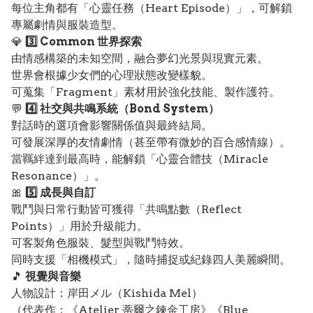
每位主角都有「心靈任務（Heart Episode）」，可解鎖
專屬劇情與服裝造型。
💎
3️⃣ Common 世界探索
由情感構築的未知空間，融合夢幻光景與現實元素。
世界會根據少女們的心理狀態改變樣貌。
可蒐集「Fragment」素材用於強化技能、製作護符。
💬
4️⃣ 社交與共鳴系統（Bond System）
對話時的選項會影響關係值與最終結局。
可發展深厚的友情劇情（甚至帶有微妙的百合感情線）。
當羈絆達到最高時，能解鎖「心靈合體技（Miracle
Resonance）」。
🎀
5️⃣ 成長與自訂
戰鬥與日常行動皆可獲得「共鳴點數（Reflect
Points）」用於升級能力。
可客製角色服裝、髮型與戰鬥特效。
同時支援「相機模式」，隨時捕捉或紀錄四人美麗瞬間。
🎵
視覺與音樂
人物設計：岸田メル（Kishida Mel）
（代表作：《Atelier 蒂爾之鍊金工房》《Blue