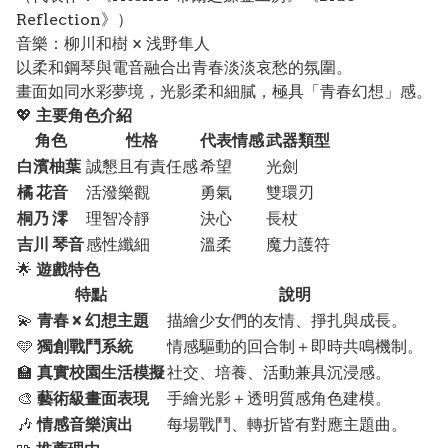
Reflection》）
音樂：柳川和樹 × 浅野隼人
以柔和鋼琴與電音融合出青春淡淡哀愁的氛圍。
畫面如同水彩夢境，光影柔和細膩，極具「青春幻想」感。
💖
主要角色介紹
角色
性格
代表情感
武器類型
白濱柚葉
誠懇且有責任感
希望
光劍
橘 花音
活潑樂觀
勇氣
雙環刃
桐乃 澪
理智冷靜
決心
長杖
吉川 琴音
感性纖細
溫柔
魔力護符
🌟
遊戲特色
特點
說明
💫
青春 × 幻想主題
描繪少女們的友情、掙扎與成長。
🩵
獨創戰鬥系統
情感驅動的回合制＋即時共鳴機制。
🏫
真實校園生活模擬
社交、培養、活動兼具沉浸感。
🎨
藝術級畫面表現
手繪光影＋透明質感角色建模。
🎶
情感音樂演出
每場戰鬥、轉折皆有對應主題曲。