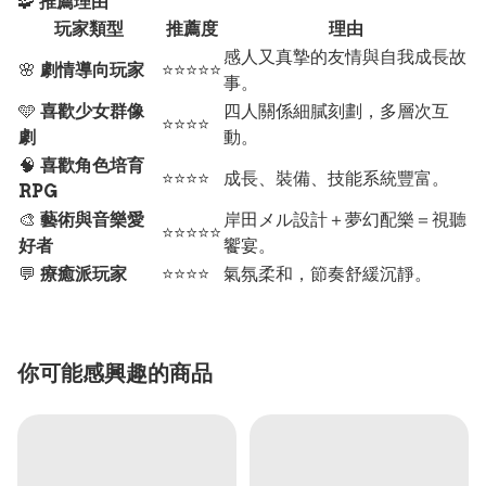
🧩
推薦理由
玩家類型
推薦度
理由
感人又真摯的友情與自我成長故
🌸
劇情導向玩家
⭐⭐⭐⭐⭐
事。
🩵
喜歡少女群像
四人關係細膩刻劃，多層次互
⭐⭐⭐⭐
劇
動。
🧠
喜歡角色培育
⭐⭐⭐⭐
成長、裝備、技能系統豐富。
RPG
🎨
藝術與音樂愛
岸田メル設計＋夢幻配樂＝視聽
⭐⭐⭐⭐⭐
好者
饗宴。
💬
療癒派玩家
⭐⭐⭐⭐
氣氛柔和，節奏舒緩沉靜。
你可能感興趣的商品