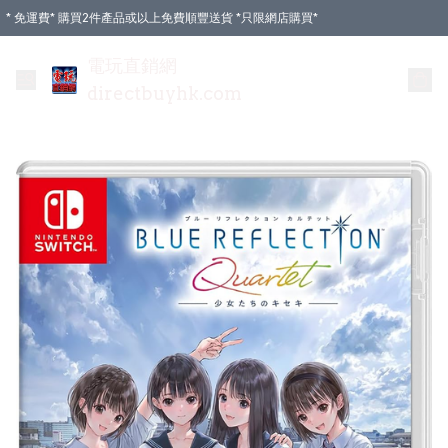
* 免運費* 購買2件產品或以上免費順豐送貨 *只限網店購買*
電玩直銷網
directbuyhk.com