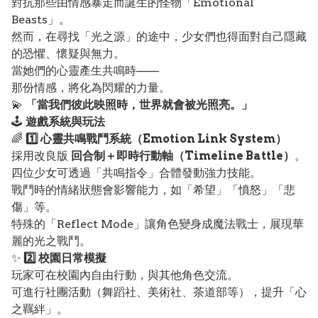
對抗那些由情感暴走而誕生的怪物「Emotional
Beasts」。
然而，在尋找「光之源」的途中，少女們也得面對自己隱藏
的恐懼、懷疑與無力。
當她們的心靈產生共鳴時——
那份情感，將化為閃耀的力量。
💫
「當我們彼此映照時，世界就會被光照亮。」
🕹️
遊戲系統與玩法
🌈
1️⃣ 心靈共鳴戰鬥系統（Emotion Link System）
採用改良版
回合制＋即時行動軸（Timeline Battle）
。
四位少女可透過「共鳴指令」合體發動強力技能。
戰鬥時的情緒狀態會影響能力，如「希望」「憤怒」「悲
傷」等。
特殊的「Reflect Mode」讓角色變身成魔法戰士，展現華
麗的光之戰鬥。
✨
2️⃣ 校園日常模擬
玩家可在校園內自由行動，與其他角色交流。
可進行社團活動（舞蹈社、美術社、茶道部等），提升「心
之羈絆」。