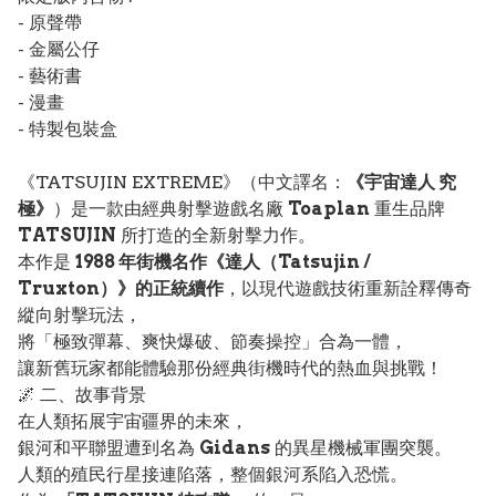
- 原聲帶
- 金屬公仔
- 藝術書
- 漫畫
- 特製包裝盒
《TATSUJIN EXTREME》（中文譯名：
《宇宙達人 究
極》
）是一款由經典射擊遊戲名廠
Toaplan
重生品牌
TATSUJIN
所打造的全新射擊力作。
本作是
1988 年街機名作《達人（Tatsujin /
Truxton）》的正統續作
，以現代遊戲技術重新詮釋傳奇
縱向射擊玩法，
將「極致彈幕、爽快爆破、節奏操控」合為一體，
讓新舊玩家都能體驗那份經典街機時代的熱血與挑戰！
🌌 二、故事背景
在人類拓展宇宙疆界的未來，
銀河和平聯盟遭到名為
Gidans
的異星機械軍團突襲。
人類的殖民行星接連陷落，整個銀河系陷入恐慌。