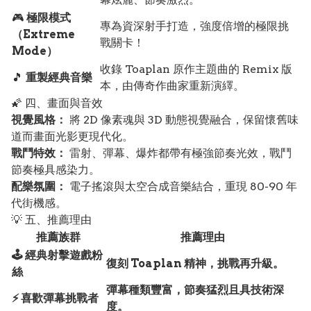
🎮
極限模式
專為資深射手打造，強度倍增的極限挑
（Extreme
戰關卡！
Mode）
收錄 Toaplan 原作主題曲的 Remix 版
🎵
重製經典音樂
本，由傳奇作曲家重新演繹。
🌠 四、畫面與音效
視覺風格：
將 2D 像素魂與 3D 動態視覺融合，保留懷舊味
道而畫面光影更現代化。
戰鬥特效：
雷射、彈幕、爆炸都帶有極強節奏光效，戰鬥
節奏極具感染力。
配樂氛圍：
電子搖滾與太空合成音樂結合，重現 80-90 年
代街機感。
💡 五、推薦理由
推薦族群
推薦理由
🕹️ 經典射擊遊戲粉
復刻 Toaplan 精神，挑戰再升級。
絲
彈幕種類豐富，節奏猛烈且具技術深
⚡ 喜歡彈幕挑戰者
度。