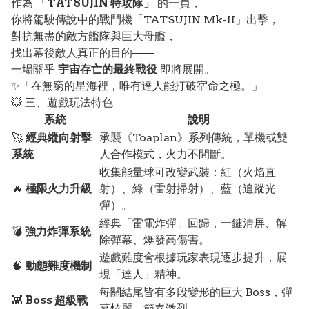
作為
「TATSUJIN 特攻隊」
的一員，
你將駕駛傳說中的戰鬥機「TATSUJIN Mk-II」出擊，
對抗無盡的敵方艦隊與巨大母艦，
找出幕後敵人真正的目的——
一場關乎
宇宙存亡的最終戰役
即將展開。
✨「在無窮的星海裡，唯有達人能打破宿命之極。」
💥 三、遊戲玩法特色
系統
說明
🚀
經典縱向射擊
承襲《Toaplan》系列傳統，單機或雙
系統
人合作模式，火力不間斷。
收集能量球可改變武裝：紅（火焰直
🔥
極限火力升級
射）、綠（雷射掃射）、藍（追蹤光
彈）。
經典「雷電炸彈」回歸，一鍵清屏、解
💣
強力炸彈系統
除彈幕、爆發高傷害。
遊戲難度會根據玩家表現逐步提升，展
🧠
動態難度機制
現「達人」精神。
每關結尾皆有多段變形的巨大 Boss，彈
👾
Boss 超級戰
幕炫麗、節奏激烈。