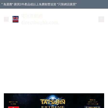
* 免運費* 購買2件產品或以上免費順豐送貨 *只限網店購買*
電玩直銷網
directbuyhk.com