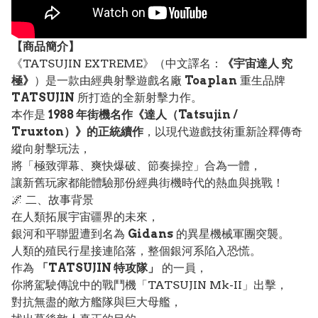
【
商品
簡介】
《TATSUJIN EXTREME》（中文譯名：
《宇宙達人 究
極》
）是一款由經典射擊遊戲名廠
Toaplan
重生品牌
TATSUJIN
所打造的全新射擊力作。
本作是
1988 年街機名作《達人（Tatsujin /
Truxton）》的正統續作
，以現代遊戲技術重新詮釋傳奇
縱向射擊玩法，
將「極致彈幕、爽快爆破、節奏操控」合為一體，
讓新舊玩家都能體驗那份經典街機時代的熱血與挑戰！
🌌 二、故事背景
在人類拓展宇宙疆界的未來，
銀河和平聯盟遭到名為
Gidans
的異星機械軍團突襲。
人類的殖民行星接連陷落，整個銀河系陷入恐慌。
作為
「TATSUJIN 特攻隊」
的一員，
你將駕駛傳說中的戰鬥機「TATSUJIN Mk-II」出擊，
對抗無盡的敵方艦隊與巨大母艦，