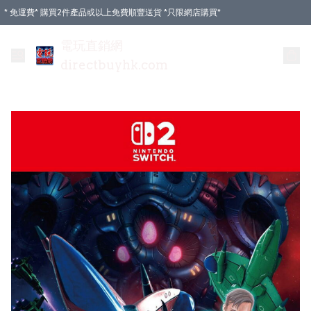
* 免運費* 購買2件產品或以上免費順豐送貨 *只限網店購買*
電玩直銷網
directbuyhk.com