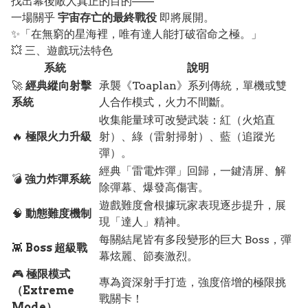
找出幕後敵人真正的目的——
一場關乎
宇宙存亡的最終戰役
即將展開。
✨「在無窮的星海裡，唯有達人能打破宿命之極。」
💥 三、遊戲玩法特色
系統
說明
🚀
經典縱向射擊
承襲《Toaplan》系列傳統，單機或雙
系統
人合作模式，火力不間斷。
收集能量球可改變武裝：紅（火焰直
🔥
極限火力升級
射）、綠（雷射掃射）、藍（追蹤光
彈）。
經典「雷電炸彈」回歸，一鍵清屏、解
💣
強力炸彈系統
除彈幕、爆發高傷害。
遊戲難度會根據玩家表現逐步提升，展
🧠
動態難度機制
現「達人」精神。
每關結尾皆有多段變形的巨大 Boss，彈
👾
Boss 超級戰
幕炫麗、節奏激烈。
🎮
極限模式
專為資深射手打造，強度倍增的極限挑
（Extreme
戰關卡！
Mode）