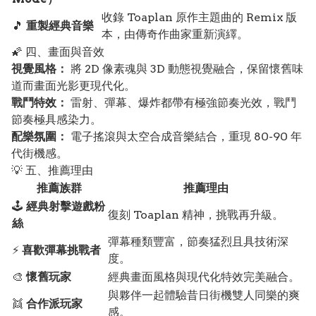
收錄 Toaplan 原作主題曲的 Remix 版
🎵
重製經典音樂
本，由傳奇作曲家重新演繹。
🌠 四、畫面與音效
視覺風格：
將 2D 像素魂與 3D 動態視覺融合，保留懷舊味
道而畫面光影更現代化。
戰鬥特效：
雷射、彈幕、爆炸都帶有極強節奏光效，戰鬥
節奏極具感染力。
配樂氛圍：
電子搖滾與太空合成音樂結合，重現 80-90 年
代街機感。
💡 五、推薦理由
推薦族群
推薦理由
🕹️
經典射擊遊戲粉
復刻 Toaplan 精神，挑戰再升級。
絲
彈幕種類豐富，節奏猛烈且具技術深
⚡
喜歡彈幕挑戰者
度。
🎨
懷舊玩家
經典畫面風格與現代化特效完美融合。
與夥伴一起體驗昔日街機雙人同樂的爽
👯
合作派玩家
感。