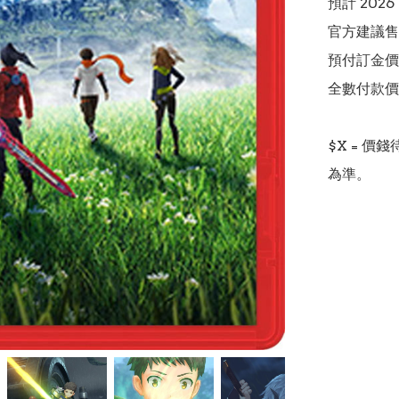
預計 2026
官方建議售價
預付訂金價格:(
全數付款價格:
$X = 
為準。