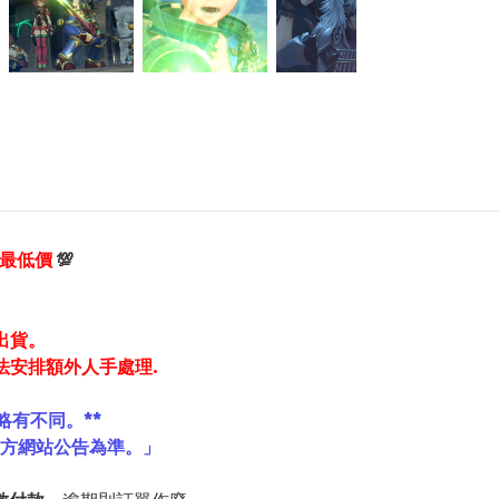
享最低價
💯
出貨。
法安排額外人手處理.
略有不同。**
官方網站公告為準。」