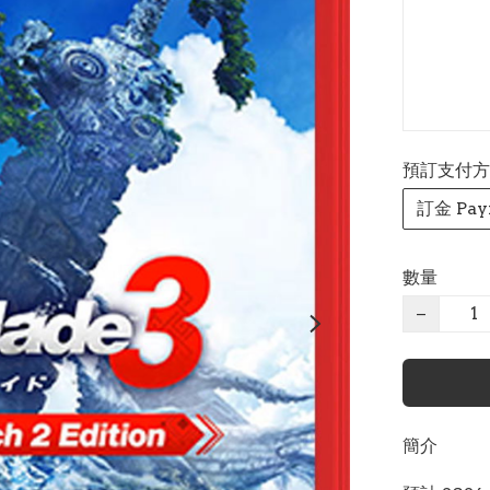
預訂支付方式 P
訂金 Pay
數量
−
簡介