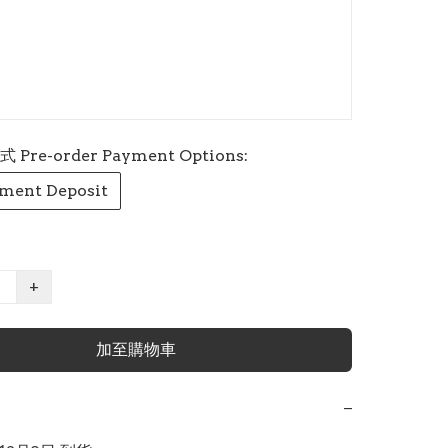
re-order Payment Options:
ment Deposit
+
加至購物車
−