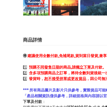
商品詳情
🉐
建議使用全數付款,免補尾款,貨到當日發貨,兼
1️⃣
預購
不同發售日期
的商品,請
獨立下單
及付款。
2️⃣
含多項預購商品之訂單，將待全數到貨後統一
3️⃣
發貨時，
恕不接受拼單或更改貨品
，因公司無
*** 所有商品圖片及影片只供參考，實際貨品可能
「產品相關資訊僅供參考，詳細規格與內容請以
下單及付款
：