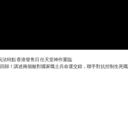
劇情解析 玩法特點 香港發售日 任天堂神作重臨
 3》高清回歸！講述兩個敵對國家嘅士兵命運交錯，聯手對抗控制生死嘅巨大