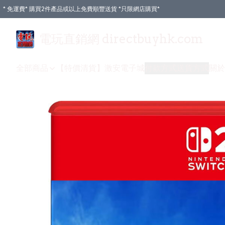
* 免運費* 購買2件產品或以上免費順豐送貨 *只限網店購買*
電玩直銷網 directbuyhk.com
全部商品
【特價清貨】
激安電子城
付款方式
送貨方式
關於