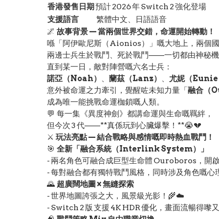
香港發售日期
預計 2026 年 Switch 2 強化登場
支援語言
繁體中文、日語語音
🌌
故事背景 — 當兩個世界交錯，命運開始轉動！
喺「阿伊歐尼斯（Aionios）」嘅大地上，兩個
兩邊士兵生於戰鬥、死於戰鬥——一切都由神秘機
直到某一日，敵對陣營嘅六名士兵：
諾亞（Noah）
、
蘭茲（Lanz）
、
尤妮（Euni
意外被命運之力牽引，覺醒咗未知力量「
融合（Ou
成為唯一能挑戰命運枷鎖嘅人類。
💬 每一集《異度神劍》都講命運與生命嘅羈絆，
但今次 3 代——**真係玩到心臟爆擊！**😭💔
⚔️
玩法亮點 — 結合戰略與感情嘅即時熱血戰鬥！
🎯
全新「融合系統（Interlink System）」
- 兩名角色可融合成巨型生命體 Ouroboros，
- 每對融合都有獨特戰鬥風格，同時涉及角色嘅心
🌄
超廣闊地圖 × 無縫探索
- 世界地圖誇張之大，風景級光影！🌾☁️
- Switch 2 版 支援 4K HDR 優化，畫面流暢得