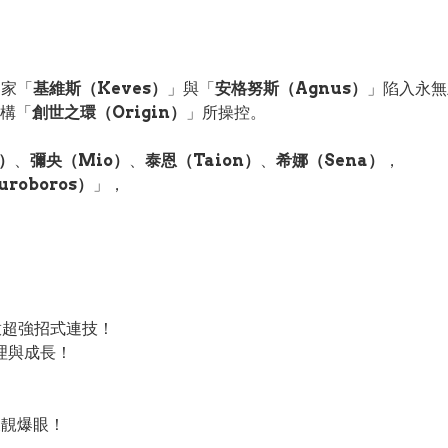
國家「
基維斯（Keves）
」與「
安格努斯（Agnus）
」陷入永無
構「
創世之環（Origin）
」所操控。
e）
、
彌央（Mio）
、
泰恩（Taion）
、
希娜（Sena）
，
roboros）
」，
開啟超強招式連技！
理與成長！
嚟又靚爆眼！