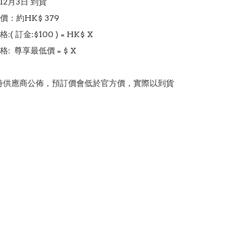
 12月3日 到貨

：約HK$ 379

 訂金:$100 ) = HK$ X

  尊享最低價 = $ X 

價錢待供應商公佈，預訂價會低於官方價，實際以到貨