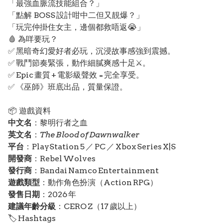
「最強血脈流技能組合？」
「點解 BOSS 設計咁中二但又靚爆？」
「玩完仲掛住女主，邊個都救唔返😭」
🩸 為咩要玩？
✅ 黑暗奇幻愛好者必玩，沉浸故事感強到震撼。
✅ 戰鬥節奏緊張，動作細膩爽感十足⚔️。
✅ Epic 畫質 + 電影級聲效 = 完全享受。
✅ 《巫師》班底出品，質量保證。
📦 遊戲資料
中文名
：黎明行者之血
英文名
：
The Blood of Dawnwalker
平台
：PlayStation 5 ／ PC ／ Xbox Series X|S
開發商
：Rebel Wolves
發行商
：Bandai Namco Entertainment
遊戲類型
：動作角色扮演（Action RPG）
發售日期
：2026 年
建議年齡分級
：CERO Z（17 歲以上）
🏷️ Hashtags