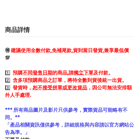
商品詳情
🉐
建議使用全數付款,免補尾款,貨到當日發貨,兼享最低價
💯
1️⃣
預購
不同發售日期
的商品,請
獨立下單
及付款。
2️⃣
含多項預購商品之訂單，將待全數到貨後統一出貨。
3️⃣
發貨時，
恕不接受拼單或更改貨品
，因公司無法安排額
外人手處理.
*** 所有商品圖片及影片只供參考，實際貨品可能略有不
同。**
「產品相關資訊僅供參考，詳細規格與內容請以官方網站公
告為準。」