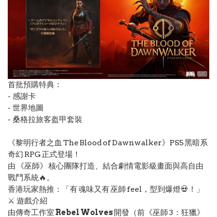
首批預購特典：
- 感謝卡
- 世界地圖
- 桑格拉旅客盔甲套裝
《黎明行者之血 The Blood of Dawnwalker》PS5 黑暗系
奇幻 RPG 正式登場！
由 《巫師》 核心團隊打造、結合劇情電影級畫面與高自由
戰鬥系統🔥。
香港玩家熱推：「有 魂味又有 巫師 feel，型到爆燈💀！」
⚔️ 遊戲介紹
由傳奇工作室
Rebel Wolves
開發（前《巫師 3：狂獵》