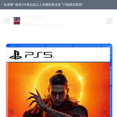
* 免運費* 購買2件產品或以上免費順豐送貨 *只限網店購買*
電玩直銷網
directbuyhk.com