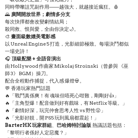
同時帶嚟詛咒副作用——越強大，就越接近瘋狂。🩸
🌄
廣闊開放世界；劇情多分支
每次抉擇都會改變劇情結局；
殺同救、恨與愛，全由你決定🌙。
🎨
畫面級數媲美電影感
以 Unreal Engine 5 打造，光影細節極致。每場決鬥都似
一場史詩！
🎧
頂級配樂 + 全語音演出
由 Hollywood 作曲家 Mikolaj Stroinski（曾參與 《巫
師 3》 BGM）操刀。
配合全程動作捕捉，代入感 爆燈💀。
💬 香港玩家熱門話題
🔥「戰鬥真係爽！有 魂味但唔死心咁難，剛剛好👍」
🔥「主角型爆！配音做到好有戲味，有 Netflix 等級。」
🔥「劇情好深，玩完仲會思考人性 vs 野性😮」
🔥「光影好靚，開 PS5 玩到風扇都震起！」
BarterHK 玩家群組
、
巴哈姆特討論版
熱議話題包括：
「黎明行者係好人定惡魔？」