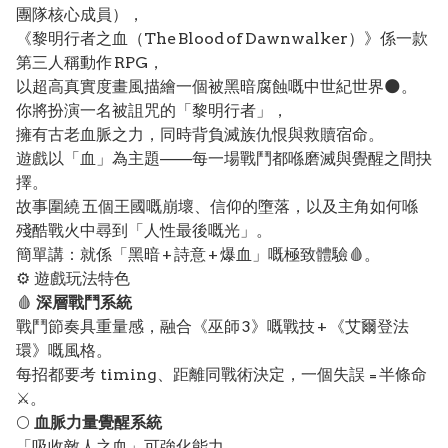
團隊核心成員），
《黎明行者之血（The Blood of Dawnwalker）》係一款
第三人稱動作 RPG，
以超高真實度畫風描繪一個被黑暗腐蝕嘅中世紀世界🌑。
你將扮演一名被詛咒的「黎明行者」，
擁有古老血脈之力，同時背負滅族仇恨與救贖宿命。
遊戲以「血」為主題——每一場戰鬥都喺磨滅與覺醒之間抉
擇。
故事圍繞 五個王國嘅崩壞、信仰的墮落，以及主角如何喺
殘酷戰火中尋到「人性最後嘅光」。
簡單講：就係「黑暗 + 詩意 + 爆血」嘅極致體驗🩸。
⚙️ 遊戲玩法特色
🩸
深層戰鬥系統
戰鬥節奏具重量感，融合《巫師 3》嘅戰技 + 《艾爾登法
環》嘅風格。
每招都要考 timing、距離同戰術決定，一個失誤 = 半條命
⚔️。
🌕
血脈力量覺醒系統
「吸收敵人之血」可強化能力，