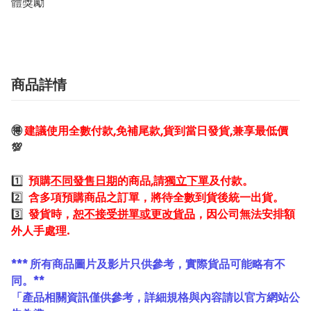
體獎勵
商品詳情
🉐
建議使用全數付款,免補尾款,貨到當日發貨,兼享最低價
💯
1️⃣
預購
不同發售日期
的商品,請
獨立下單
及付款。
2️⃣
含多項預購商品之訂單，將待全數到貨後統一出貨。
3️⃣
發貨時，
恕不接受拼單或更改貨品
，因公司無法安排額
外人手處理.
*** 所有商品圖片及影片只供參考，實際貨品可能略有不
同。**
「產品相關資訊僅供參考，詳細規格與內容請以官方網站公