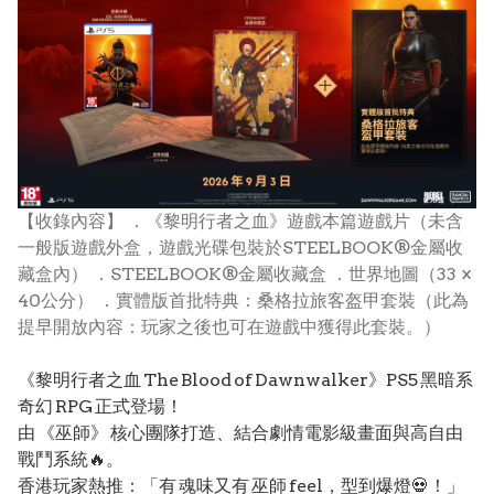
【收錄內容】 ．《黎明行者之血》遊戲本篇遊戲片（未含
一般版遊戲外盒，遊戲光碟包裝於STEELBOOK®金屬收
藏盒內） ．STEELBOOK®金屬收藏盒 ．世界地圖（33 ×
40公分） ．實體版首批特典：桑格拉旅客盔甲套裝（此為
提早開放內容：玩家之後也可在遊戲中獲得此套裝。）
《黎明行者之血 The Blood of Dawnwalker》PS5 黑暗系
奇幻 RPG 正式登場！
由 《巫師》 核心團隊打造、結合劇情電影級畫面與高自由
戰鬥系統🔥。
香港玩家熱推：「有 魂味又有 巫師 feel，型到爆燈💀！」