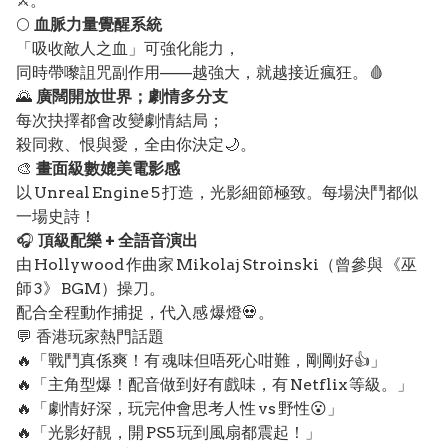
⚔️。
🌕
血脈力量覺醒系統
「吸收敵人之血」可強化能力，
同時帶嚟詛咒副作用——越強大，就越接近瘋狂。🩸
🌄
廣闊開放世界；劇情多分支
每次抉擇都會改變劇情結局；
殺同救、恨與愛，全由你決定🌙。
🎨
畫面級數媲美電影感
以 Unreal Engine 5 打造，光影細節極致。每場決鬥都似
一場史詩！
🎧
頂級配樂 + 全語音演出
由 Hollywood 作曲家 Mikolaj Stroinski（曾參與 《巫
師 3》 BGM）操刀。
配合全程動作捕捉，代入感 爆燈💀。
💬 香港玩家熱門話題
🔥「戰鬥真係爽！有 魂味但唔死心咁難，剛剛好👍」
🔥「主角型爆！配音做到好有戲味，有 Netflix 等級。」
🔥「劇情好深，玩完仲會思考人性 vs 野性😮」
🔥「光影好靚，開 PS5 玩到風扇都震起！」