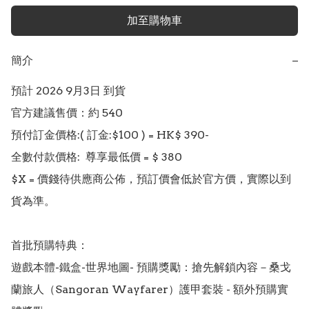
加至購物車
簡介
−
預計 2026 9月3日 到貨

官方建議售價：約 540

預付訂金價格:( 訂金:$100 ) = HK$ 390-  

全數付款價格:  尊享最低價 = $ 380 

$X = 價錢待供應商公佈，預訂價會低於官方價，實際以到
貨為準。

首批預購特典： 

遊戲本體-鐵盒-世界地圖- 預購獎勵：搶先解鎖內容－桑戈
蘭旅人（Sangoran Wayfarer）護甲套裝 - 額外預購實