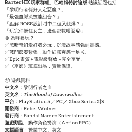
BarterHK 玩家群組
、
巴哈姆特討論版
熱議話題包括：
「黎明行者係好人定惡魔？」
「最強血脈流技能組合？」
「點解 BOSS 設計咁中二但又靚爆？」
「玩完仲掛住女主，邊個都救唔返😭」
🩸 為咩要玩？
✅ 黑暗奇幻愛好者必玩，沉浸故事感強到震撼。
✅ 戰鬥節奏緊張，動作細膩爽感十足⚔️。
✅ Epic 畫質 + 電影級聲效 = 完全享受。
✅ 《巫師》班底出品，質量保證。
📦 遊戲資料
中文名
：黎明行者之血
英文名
：
The Blood of Dawnwalker
平台
：PlayStation 5 ／ PC ／ Xbox Series X|S
開發商
：Rebel Wolves
發行商
：Bandai Namco Entertainment
遊戲類型
：動作角色扮演（Action RPG）
支援語言
：繁體中文、英文