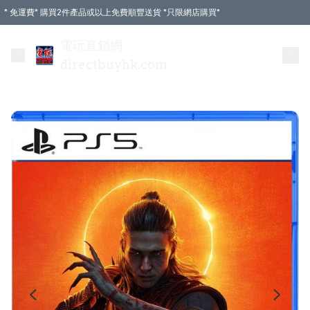
* 免運費* 購買2件產品或以上免費順豐送貨 *只限網店購買*
電玩直銷網
directbuyhk.com