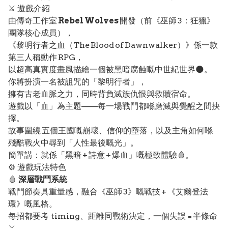
⚔️ 遊戲介紹
由傳奇工作室
Rebel Wolves
開發（前《巫師 3：狂獵》
團隊核心成員），
《黎明行者之血（The Blood of Dawnwalker）》係一款
第三人稱動作 RPG，
以超高真實度畫風描繪一個被黑暗腐蝕嘅中世紀世界🌑。
你將扮演一名被詛咒的「黎明行者」，
擁有古老血脈之力，同時背負滅族仇恨與救贖宿命。
遊戲以「血」為主題——每一場戰鬥都喺磨滅與覺醒之間抉
擇。
故事圍繞 五個王國嘅崩壞、信仰的墮落，以及主角如何喺
殘酷戰火中尋到「人性最後嘅光」。
簡單講：就係「黑暗 + 詩意 + 爆血」嘅極致體驗🩸。
⚙️ 遊戲玩法特色
🩸
深層戰鬥系統
戰鬥節奏具重量感，融合《巫師 3》嘅戰技 + 《艾爾登法
環》嘅風格。
每招都要考 timing、距離同戰術決定，一個失誤 = 半條命