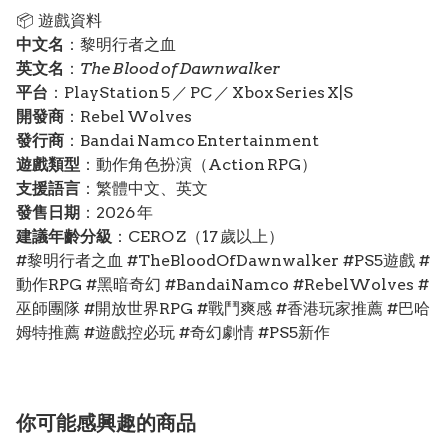
📦 遊戲資料
中文名
：黎明行者之血
英文名
：
The Blood of Dawnwalker
平台
：PlayStation 5 ／ PC ／ Xbox Series X|S
開發商
：Rebel Wolves
發行商
：Bandai Namco Entertainment
遊戲類型
：動作角色扮演（Action RPG）
支援語言
：繁體中文、英文
發售日期
：2026 年
建議年齡分級
：CERO Z（17 歲以上）
#黎明行者之血 #TheBloodOfDawnwalker #PS5遊戲 #
動作RPG #黑暗奇幻 #BandaiNamco #RebelWolves #
巫師團隊 #開放世界RPG #戰鬥爽感 #香港玩家推薦 #巴哈
姆特推薦 #遊戲控必玩 #奇幻劇情 #PS5新作
你可能感興趣的商品