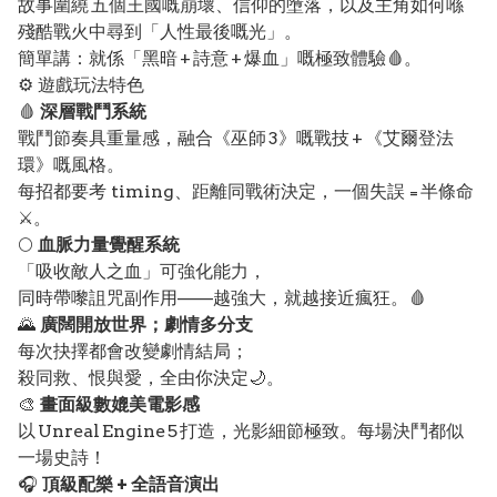
故事圍繞 五個王國嘅崩壞、信仰的墮落，以及主角如何喺
殘酷戰火中尋到「人性最後嘅光」。
簡單講：就係「黑暗 + 詩意 + 爆血」嘅極致體驗🩸。
⚙️ 遊戲玩法特色
🩸
深層戰鬥系統
戰鬥節奏具重量感，融合《巫師 3》嘅戰技 + 《艾爾登法
環》嘅風格。
每招都要考 timing、距離同戰術決定，一個失誤 = 半條命
⚔️。
🌕
血脈力量覺醒系統
「吸收敵人之血」可強化能力，
同時帶嚟詛咒副作用——越強大，就越接近瘋狂。🩸
🌄
廣闊開放世界；劇情多分支
每次抉擇都會改變劇情結局；
殺同救、恨與愛，全由你決定🌙。
🎨
畫面級數媲美電影感
以 Unreal Engine 5 打造，光影細節極致。每場決鬥都似
一場史詩！
🎧
頂級配樂 + 全語音演出