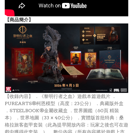
【
商品
簡介】
【收錄內容】 ．《黎明行者之血》遊戲本篇遊戲片 ．
PUREARTS®柯恩模型（高度：23公分） ．典藏版外盒
．STEELBOOK®金屬收藏盒 ．世界圖鑑（60頁 精裝
本） ．世界地圖（33 × 40公分） ．實體版首批特典：桑
格拉旅客盔甲套裝（此為提早開放內容：玩家之後也可在遊
戲中獲得此套裝。） ．數位內容（所有內容將於遊戲上市