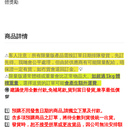
體獎勵
商品詳情
⚠
客人注意：所有限量版產品需按訂單日期排隊發貨，先訂
先得。我哋會公平處理，但由於供應商有可能限量配給，唔
保證一定有貨，如冇貨會退回訂金。
💡
⚠
限量版通常體積或重量會比正常物品大。
如超過 1kg 體
積重量
，選擇送貨的訂單可能
會產生額外運費
。
🉐
建議使用全數付款,免補尾款,貨到當日發貨,兼享最低價
💯
1️⃣
預購
不同發售日期
的商品,請
獨立下單
及付款。
2️⃣
含多項預購商品之訂單，將待全數到貨後統一出貨。
3️⃣
發貨時，
恕不接受拼單或更改貨品
，因公司無法安排額