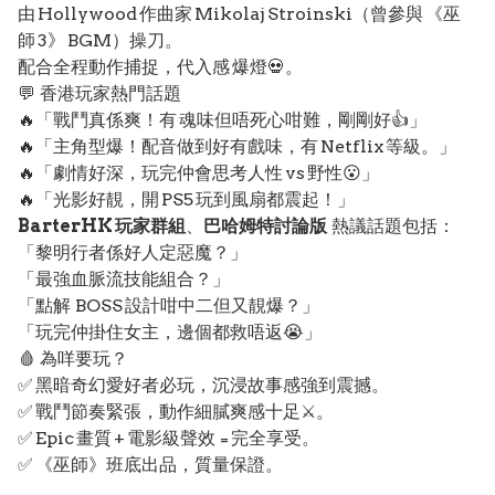
由 Hollywood 作曲家 Mikolaj Stroinski（曾參與 《巫
師 3》 BGM）操刀。
配合全程動作捕捉，代入感 爆燈💀。
💬 香港玩家熱門話題
🔥「戰鬥真係爽！有 魂味但唔死心咁難，剛剛好👍」
🔥「主角型爆！配音做到好有戲味，有 Netflix 等級。」
🔥「劇情好深，玩完仲會思考人性 vs 野性😮」
🔥「光影好靚，開 PS5 玩到風扇都震起！」
BarterHK 玩家群組
、
巴哈姆特討論版
熱議話題包括：
「黎明行者係好人定惡魔？」
「最強血脈流技能組合？」
「點解 BOSS 設計咁中二但又靚爆？」
「玩完仲掛住女主，邊個都救唔返😭」
🩸 為咩要玩？
✅ 黑暗奇幻愛好者必玩，沉浸故事感強到震撼。
✅ 戰鬥節奏緊張，動作細膩爽感十足⚔️。
✅ Epic 畫質 + 電影級聲效 = 完全享受。
✅ 《巫師》班底出品，質量保證。