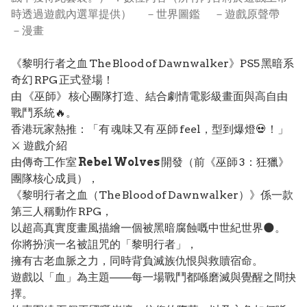
時透過遊戲內選單提供） －世界圖鑑 －遊戲原聲帶
－漫畫
《黎明行者之血 The Blood of Dawnwalker》PS5 黑暗系
奇幻 RPG 正式登場！
由 《巫師》 核心團隊打造、結合劇情電影級畫面與高自由
戰鬥系統🔥。
香港玩家熱推：「有 魂味又有 巫師 feel，型到爆燈💀！」
⚔️ 遊戲介紹
由傳奇工作室
Rebel Wolves
開發（前《巫師 3：狂獵》
團隊核心成員），
《黎明行者之血（The Blood of Dawnwalker）》係一款
第三人稱動作 RPG，
以超高真實度畫風描繪一個被黑暗腐蝕嘅中世紀世界🌑。
你將扮演一名被詛咒的「黎明行者」，
擁有古老血脈之力，同時背負滅族仇恨與救贖宿命。
遊戲以「血」為主題——每一場戰鬥都喺磨滅與覺醒之間抉
擇。