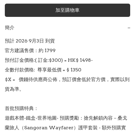
加至購物車
簡介
−
預計 2026 9月3日 到貨

官方建議售價：約 1799

預付訂金價格:( 訂金:$300) = HK$ 1498-  

全數付款價格:  尊享最低價 = $ 1350

$X =   價錢待供應商公佈，預訂價會低於官方價，實際以到
貨為準。

首批預購特典： 

遊戲本體-鐵盒-世界地圖- 預購獎勵：搶先解鎖內容－桑戈
蘭旅人（Sangoran Wayfarer）護甲套裝 - 額外預購實