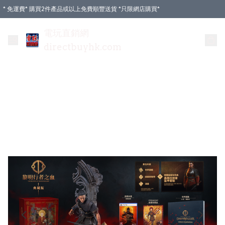
* 免運費* 購買2件產品或以上免費順豐送貨 *只限網店購買*
電玩直銷網
directbuyhk.com