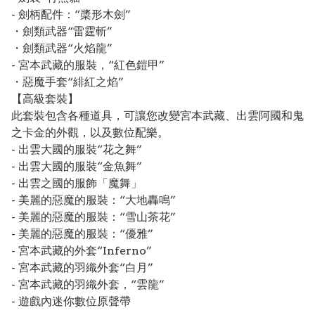
- 劍柄配件：“槳形木劍”
・劍類武器“雷霆斬”
・劍類武器“火焰龍”
- 宮本武藏的服裝，“紅色鎧甲”
・惡魔手套“緋紅之焰”
【高級套裝】
此套裝包含各種道具，可讓您改變宮本武藏、出雲阿國和鬼
之卡金的外觀，以及數位配樂。
- 出雲大國的服裝“花之舞”
- 出雲大國的服裝“金魚舞”
- 出雲之國的服飾「魔舞」
- 美麗的惡魔的服裝：“大地轟鳴”
- 美麗的惡魔的服裝：“雪山茶花”
- 美麗的惡魔的服裝：“優雅”
- 宮本武藏的外套“Inferno”
- 宮本武藏的羽織外套“白月”
- 宮本武藏的羽織外套，“雲龍”
- 遊戲內迷你數位原聲帶