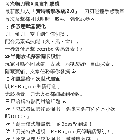
⚔️
流暢刀戰 × 真實打擊感
最新版加入
「實時斬擊系統 2.0」
，刀刃碰撞手感勁厚！
每次反擊都可以即時「吸魂」強化武器🔥
👹
多形態武器變化
刀、薙刀、雙手劍任你切換，
配合元素式技能（火・風・雷），
一秒爆發連擊 combo 爽感爆表！⚡
🧩
半開放式探索關卡設計
玩家可喺不同城鎮、古城、地獄裂縫中自由探索，
隱藏寶箱、支線任務等你發掘 💎
🎨
和風黑暗 + 次世代畫面
以 RE Engine 重新打造，
光影場景、刀光火石都細緻到極致。
💬 巴哈姆特熱門討論話題 🔥
💭 「鬼武者回歸終於嚟啦！係咪真係有佐佐木小次
郎 DLC？」
💭 「劍士模式難爆機！啲 Boss 堅到爆！」
💭 「刀光特效超靚，RE Engine 真係唔話得🙌！」
💭 「原來吸魂系統返嚟啦！滿滿懷舊感！」