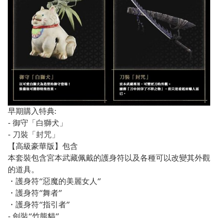
早期購入特典:
- 御守「白獅犬」
- 刀裝「封咒」
【高級豪華版】包含
本套裝包含宮本武藏佩戴的護身符以及各種可以改變其外觀
的道具。
・護身符“惡魔的美麗女人”
・護身符“舞者”
・護身符“指引者”
- 劍裝“竹熊貓”