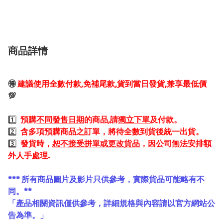
商品詳情
🉐
建議使用全數付款,免補尾款,貨到當日發貨,兼享最低價
💯
1️⃣
預購
不同發售日期
的商品,請
獨立下單
及付款。
2️⃣
含多項預購商品之訂單，將待全數到貨後統一出貨。
3️⃣
發貨時，
恕不接受拼單或更改貨品
，因公司無法安排額
外人手處理.
*** 所有商品圖片及影片只供參考，實際貨品可能略有不
同。**
「產品相關資訊僅供參考，詳細規格與內容請以官方網站公
告為準。」