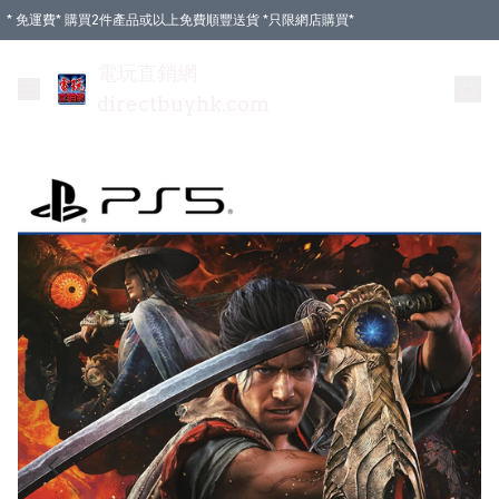
* 免運費* 購買2件產品或以上免費順豐送貨 *只限網店購買*
電玩直銷網
directbuyhk.com