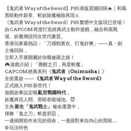
【鬼武者 Way of the Sword】PS5 港版震撼回歸🔥｜和風
黑暗動作新章、斬妖除魔極致再現⚔️
《鬼武者 Way of the Sword》PS5 繁體中文版現已登場！
由 CAPCOM 再度打造經典武士動作遊戲，融合和風戰
場、妖魔傳說同次世代畫質。
香港玩家最熱話：「刀感勁實在、打鬼好爽」—— 真・劍
士魂回歸，
立即入手展開屬於你嘅修羅之路！
🎮 遊戲介紹｜「覺醒之刃，再度斬魔」
CAPCOM 經典系列《
鬼武者（Onimusha）
》
全面重啟 ——
《鬼武者 Way of the Sword》
正式踏入 PS5 新世代！
遊戲故事設定喺
亂世戰國時代
，
妖魔再現人間、黑暗吞噬城池。😈
主角
新生「鬼武戰士」
被命運選中，
揮舞「鬼之刀」斬盡邪惡，
一邊揭開前作未完的宿命，一邊面對來自內心的黑暗…
⚙️ 玩法特色