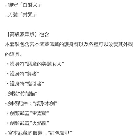
- 御守「白獅犬」

- 刀裝「封咒」

【高級豪華版】包含

本套裝包含宮本武藏佩戴的護身符以及各種可以改變其外觀
的道具。

・護身符“惡魔的美麗女人”

・護身符“舞者”

・護身符“指引者”

- 劍裝“竹熊貓”

- 劍柄配件：“槳形木劍”

・劍類武器“雷霆斬”

・劍類武器“火焰龍”

- 宮本武藏的服裝，“紅色鎧甲”
