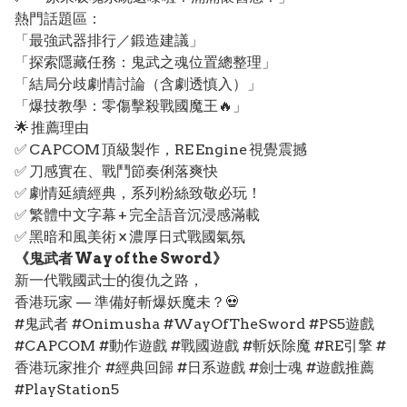
熱門話題區：
「最強武器排行／鍛造建議」
「探索隱藏任務：鬼武之魂位置總整理」
「結局分歧劇情討論（含劇透慎入）」
「爆技教學：零傷擊殺戰國魔王🔥」
🌟 推薦理由
✅ CAPCOM 頂級製作，RE Engine 視覺震撼
✅ 刀感實在、戰鬥節奏俐落爽快
✅ 劇情延續經典，系列粉絲致敬必玩！
✅ 繁體中文字幕 + 完全語音沉浸感滿載
✅ 黑暗和風美術 × 濃厚日式戰國氣氛
《鬼武者 Way of the Sword》
新一代戰國武士的復仇之路，
香港玩家 — 準備好斬爆妖魔未？💀
#鬼武者 #Onimusha #WayOfTheSword #PS5遊戲
#CAPCOM #動作遊戲 #戰國遊戲 #斬妖除魔 #RE引擎 #
香港玩家推介 #經典回歸 #日系遊戲 #劍士魂 #遊戲推薦
#PlayStation5