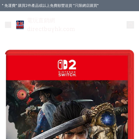
* 免運費* 購買2件產品或以上免費順豐送貨 *只限網店購買*
電玩直銷網
directbuyhk.com