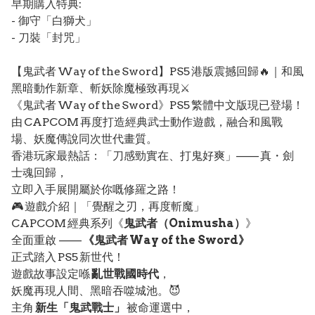
早期購入特典:
- 御守「白獅犬」
- 刀裝「封咒」
【鬼武者 Way of the Sword】PS5 港版震撼回歸🔥｜和風
黑暗動作新章、斬妖除魔極致再現⚔️
《鬼武者 Way of the Sword》PS5 繁體中文版現已登場！
由 CAPCOM 再度打造經典武士動作遊戲，融合和風戰
場、妖魔傳說同次世代畫質。
香港玩家最熱話：「刀感勁實在、打鬼好爽」—— 真・劍
士魂回歸，
立即入手展開屬於你嘅修羅之路！
🎮 遊戲介紹｜「覺醒之刃，再度斬魔」
CAPCOM 經典系列《
鬼武者（Onimusha）
》
全面重啟 ——
《鬼武者 Way of the Sword》
正式踏入 PS5 新世代！
遊戲故事設定喺
亂世戰國時代
，
妖魔再現人間、黑暗吞噬城池。😈
主角
新生「鬼武戰士」
被命運選中，