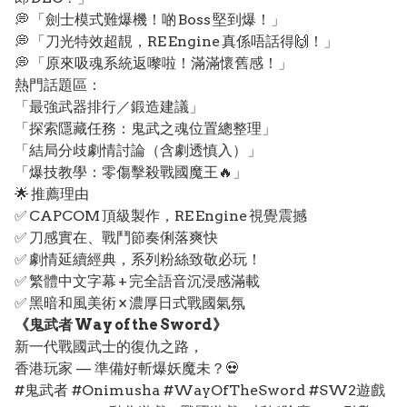
💭 「劍士模式難爆機！啲 Boss 堅到爆！」
💭 「刀光特效超靚，RE Engine 真係唔話得🙌！」
💭 「原來吸魂系統返嚟啦！滿滿懷舊感！」
熱門話題區：
「最強武器排行／鍛造建議」
「探索隱藏任務：鬼武之魂位置總整理」
「結局分歧劇情討論（含劇透慎入）」
「爆技教學：零傷擊殺戰國魔王🔥」
🌟 推薦理由
✅ CAPCOM 頂級製作，RE Engine 視覺震撼
✅ 刀感實在、戰鬥節奏俐落爽快
✅ 劇情延續經典，系列粉絲致敬必玩！
✅ 繁體中文字幕 + 完全語音沉浸感滿載
✅ 黑暗和風美術 × 濃厚日式戰國氣氛
《鬼武者 Way of the Sword》
新一代戰國武士的復仇之路，
香港玩家 — 準備好斬爆妖魔未？💀
#鬼武者 #Onimusha #WayOfTheSword #SW2遊戲