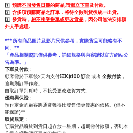
1️⃣
預購
不同發售日期
的商品,請
獨立下單
及付款。
2️⃣
含多項預購商品之訂單，將待全數到貨後統一出貨。
3️⃣
發貨時，
恕不接受拼單或更改貨品
，因公司無法安排額
外人手處理.
*** 所有商品圖片及影片只供參考，實際貨品可能略有不
同。**
「產品相關資訊僅供參考，詳細規格與內容請以官方網站公
告為準。」
下單及付款
：
顧客需於下單後2天內支付
HK$100 訂金
或者
全數付款
，
逾期則訂單作廢。
自取訂單到貨時，不接受更改送貨方式。
優惠與保證
：
預付定金的顧客將通常獲得比發售價更優惠的價格。(但不
能保證)**
取貨規定
：
訂購貨品將於到貨日起存放一星期，超期需付餘額，否則本