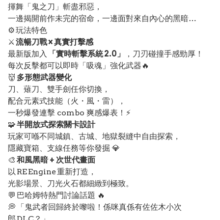
揮舞「鬼之刀」斬盡邪惡，
一邊揭開前作未完的宿命，一邊面對來自內心的黑暗…
⚙️ 玩法特色
⚔️
流暢刀戰 × 真實打擊感
最新版加入
「實時斬擊系統 2.0」
，刀刃碰撞手感勁厚！
每次反擊都可以即時「吸魂」強化武器🔥
👹
多形態武器變化
刀、薙刀、雙手劍任你切換，
配合元素式技能（火・風・雷），
一秒爆發連擊 combo 爽感爆表！⚡
🧩
半開放式探索關卡設計
玩家可喺不同城鎮、古城、地獄裂縫中自由探索，
隱藏寶箱、支線任務等你發掘 💎
🎨
和風黑暗 + 次世代畫面
以 RE Engine 重新打造，
光影場景、刀光火石都細緻到極致。
💬 巴哈姆特熱門討論話題 🔥
💭 「鬼武者回歸終於嚟啦！係咪真係有佐佐木小次
郎 DLC？」