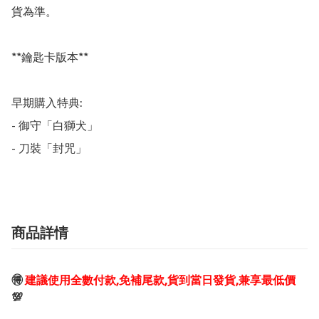
貨為準。

**鑰匙卡版本**

早期購入特典:

- 御守「白獅犬」

- 刀裝「封咒」
商品詳情
🉐
建議使用全數付款,免補尾款,貨到當日發貨,兼享最低價
💯