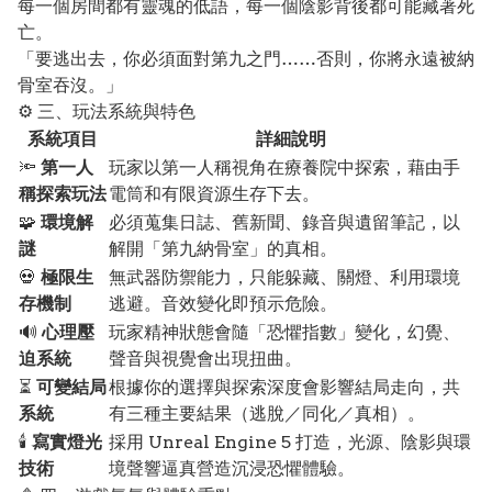
每一個房間都有靈魂的低語，每一個陰影背後都可能藏著死
亡。
「要逃出去，你必須面對第九之門……否則，你將永遠被納
骨室吞沒。」
⚙️ 三、玩法系統與特色
系統項目
詳細說明
🔦
第一人
玩家以第一人稱視角在療養院中探索，藉由手
稱探索玩法
電筒和有限資源生存下去。
🧩
環境解
必須蒐集日誌、舊新聞、錄音與遺留筆記，以
謎
解開「第九納骨室」的真相。
💀
極限生
無武器防禦能力，只能躲藏、關燈、利用環境
存機制
逃避。音效變化即預示危險。
🔊
心理壓
玩家精神狀態會隨「恐懼指數」變化，幻覺、
迫系統
聲音與視覺會出現扭曲。
⏳
可變結局
根據你的選擇與探索深度會影響結局走向，共
系統
有三種主要結果（逃脫／同化／真相）。
🕯️
寫實燈光
採用 Unreal Engine 5 打造，光源、陰影與環
技術
境聲響逼真營造沉浸恐懼體驗。