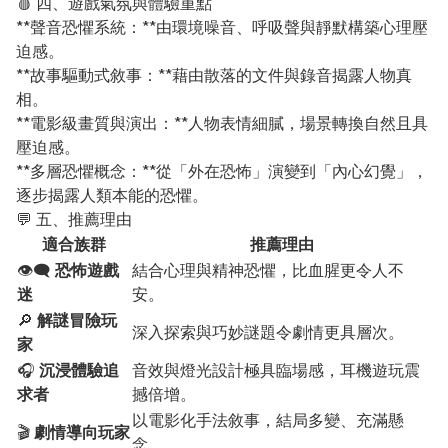
🩸 四、遊戲氣氛與體驗重點
**聲音恐懼系統：**由環境噪音、呼吸聲與靜默構築心理壓
迫感。
**故事驅動式敘事：**藉由散落的文件與錄音揭露人物真
相。
**電影級畫質與演出：**人物表情細膩，場景轉換自然且具
壓迫感。
**多層恐懼概念：**從「外在恐怖」演變到「內心幻覺」，
逐步揭露人類本能的恐懼。
💬 五、推薦理由
適合族群
推薦理由
👁️‍🗨️
恐怖遊戲
結合心理與精神恐懼，比血腥更令人不
迷
安。
🔎
解謎冒險玩
深入探索與巧妙謎題令劇情更具層次。
家
🎧
沉浸體驗追
音效與燈光設計極具臨場感，耳機遊玩震
求者
撼倍增。
以電影化手法敘事，結局多變、充滿懸
🎬
劇情導向玩家
念。