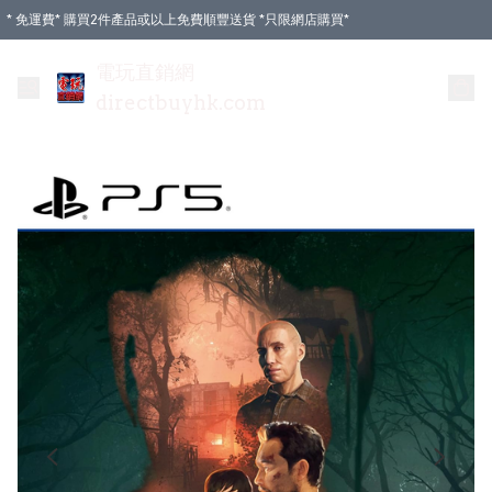
* 免運費* 購買2件產品或以上免費順豐送貨 *只限網店購買*
電玩直銷網
directbuyhk.com