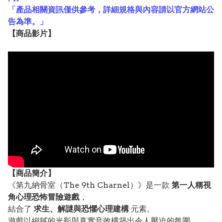
「產品相關資訊僅供參考，詳細規格與內容請以官方網站公
告為準。」
【
商品
影片】
【
商品
簡介】
《第九納骨室（The 9th Charnel）》是一款
第一人稱視
角心理恐怖冒險遊戲
，
結合了
求生、解謎與恐懼心理建構
元素。
遊戲以細膩的光影與真實音效構築出令人壓迫的氛圍，