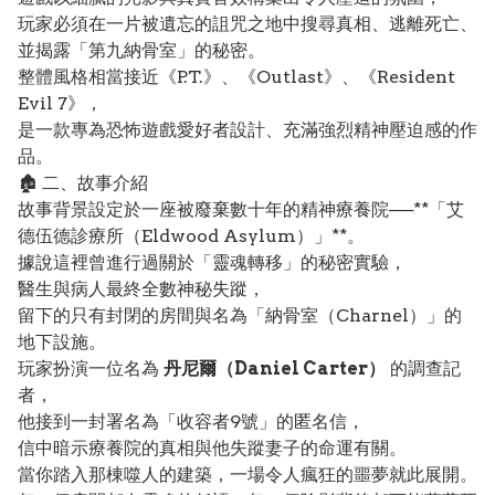
玩家必須在一片被遺忘的詛咒之地中搜尋真相、逃離死亡、
並揭露「第九納骨室」的秘密。
整體風格相當接近《P.T.》、《Outlast》、《Resident
Evil 7》，
是一款專為恐怖遊戲愛好者設計、充滿強烈精神壓迫感的作
品。
🏚️ 二、故事介紹
故事背景設定於一座被廢棄數十年的精神療養院──**「艾
德伍德診療所（Eldwood Asylum）」**。
據說這裡曾進行過關於「靈魂轉移」的秘密實驗，
醫生與病人最終全數神秘失蹤，
留下的只有封閉的房間與名為「納骨室（Charnel）」的
地下設施。
玩家扮演一位名為
丹尼爾（Daniel Carter）
的調查記
者，
他接到一封署名為「收容者9號」的匿名信，
信中暗示療養院的真相與他失蹤妻子的命運有關。
當你踏入那棟噬人的建築，一場令人瘋狂的噩夢就此展開。