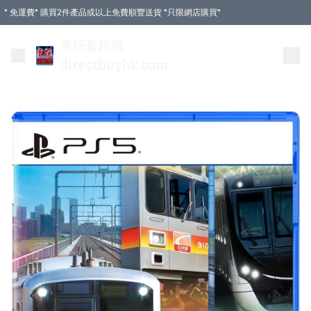
* 免運費* 購買2件產品或以上免費順豐送貨 *只限網店購買*
電玩直銷網
directbuyhk.com