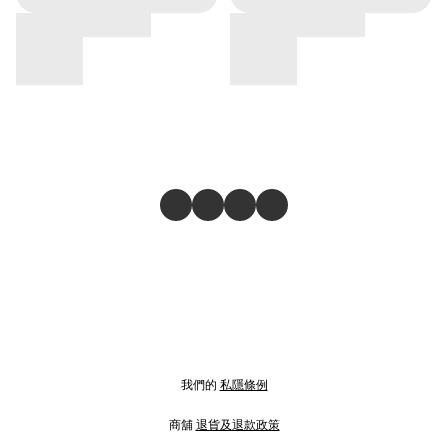
我們的
私隱條例
商舖
退貨及退款政策