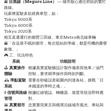
🚉
目黑線（Meguro Line）
— 城市核心通往郊區的繁忙
路線。
玩家將駕駛多款經典車型，如：
Tokyu 5000系
Tokyu 6000系
Tokyu 2020系
相互直通運行的都營三田線、東京Metro南北線車輛
🚉「在這座不眠的都市，每次抵站的準確，都是司機的榮譽
象徵。」
🎮 三、玩法特色
系統
功能說明
🕹️
真實操作
根據真實駕駛艙設計製作儀表與煞車／油門
體驗
控制，要求精準操作與時刻判斷。
🕰️
準點駕駛
需要在秒級誤差範圍內到達各站，挑戰「日
系統
本鐵道的準時之魂」。
🚦
信號與路線
根據紅綠號誌、轉轍器、坡度等狀況即時應
管理
對。
🌇
真實都市
忠實重現東京與橫濱沿線城市風光、車站與
還原
地標。