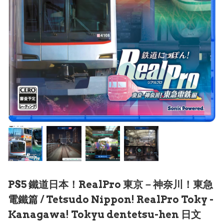
PS5 鐵道日本！RealPro 東京－神奈川！東急
電鐵篇 / Tetsudo Nippon! RealPro Toky -
Kanagawa! Tokyu dentetsu-hen 日文