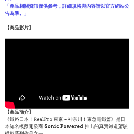
「產品相關資訊僅供參考，詳細規格與內容請以官方網站公
告為準。」
【
商品
影片】
【
商品
簡介】
《鐵路日本！RealPro 東京－神奈川！東急電鐵篇》是日
本知名模擬開發商
Sonic Powered
推出的真實鐵道駕駛
模擬系列作品之一。