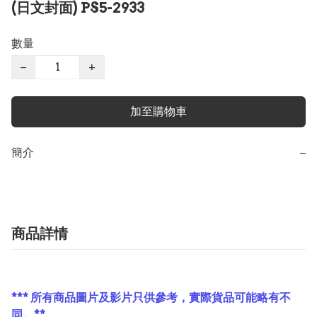
(日文封面) PS5-2933
數量
−
+
加至購物車
簡介
−
商品詳情
*** 所有商品圖片及影片只供參考，實際貨品可能略有不
同。**