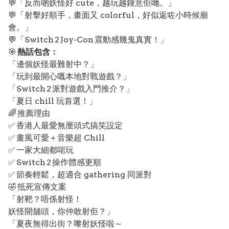
💬「反而啲妖怪好 cute，越玩越鍾意佢哋。」
💬「射擊好順手，畫面又 colorful，好似返咗小時候廟
會。」
💬「Switch 2 Joy-Con 震動感幾鬼真實！」
🎯
熱話包含：
「邊個妖怪最難射中？」
「玩到最開心嘅本地對戰遊戲？」
「Switch 2 派對遊戲入門推介？」
「夏日 chill 玩首選！」
🌈 推薦理由
✅ 香港人最愛無厘頭式搞笑設定
✅ 畫風可愛＋音樂超 Chill
✅ 一家大細都啱玩
✅ Switch 2 操作體感更順
✅ 節奏輕鬆，超適合 gathering 同派對
🤣 抵死宣傳文案
「射靶？唔係射怪！
妖怪開舖頭，你仲敢射佢？」
「夏夜無得出街？嚟射妖怪啦～