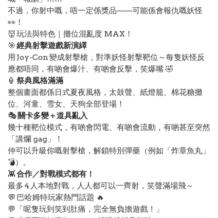
不過，你射中嘅，唔一定係獎品——可能係會報仇嘅妖怪
👀！
👹 玩法與特色｜攤位混亂度 MAX！
🎯
經典射擊遊戲新演繹
用 Joy-Con 變成射擊槍，對準妖怪射擊靶位～每隻妖怪反
應都唔同，有啲會爆汁、有啲會反擊，笑爆嘴 🤣
🏮
祭典風格滿滿
整個畫面都係日式夏夜風格，太鼓聲、紙燈籠、棉花糖攤
位、河童、雪女、天狗全部登場！
🎭
關卡多變＋道具亂入
幾十種靶位模式，有啲會閃電、有啲會流動，有啲甚至突然
「講爛 gag」！
仲可以升級你嘅射擊槍，解鎖特別彈藥（例如「炸章魚丸」
💣）。
👾
合作／對戰模式都有！
最多 4 人本地對戰，人人都可以一齊射，笑聲滿場飛～
💬 巴哈姆特玩家熱門話題 🔥
💬「呢隻玩到笑到肚痛，完全無負擔遊戲！」