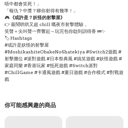
唔中都會笑死！」
「報仇？中獎？睇你射得有幾準！」
🎮
《或許是？妖怪的射擊屋》
👉 最鬧哄哄又超 chill 嘅夜市射擊體驗，
笑聲＋尖叫聲一齊響起～玩完包你攰到訓得香 💤✨
🏷️ Hashtags
#或許是妖怪的射擊屋
#MoshikashiteObakeNoShatekiya #Switch2遊戲 #
射擊攤位 #派對遊戲 #日本祭典風 #搞笑遊戲 #妖怪遊戲 #
家庭同樂 #香港玩家 #抵死遊戲 #Switch派對
#ChillGame #卡通風遊戲 #夏日遊戲 #合作模式 #對戰遊
戲
你可能感興趣的商品