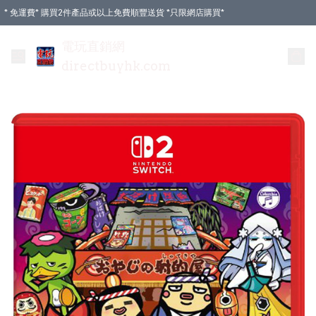
* 免運費* 購買2件產品或以上免費順豐送貨 *只限網店購買*
電玩直銷網
directbuyhk.com