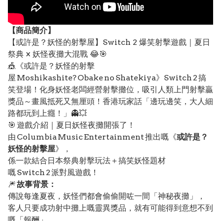
【
商品
簡介】
【或許是？妖怪的射擊屋】Switch 2 爆笑射擊遊戲｜夏日
祭典 × 妖怪夜攤大混戰 😂🎯
🎪《或許是？妖怪的射擊
屋 Moshikashite? Obake no Shatekiya》Switch 2 搞
笑登場！化身妖怪老闆經營射擊攤位，吸引人類上門射擊贏
獎品～畫風抵死又無厘頭！香港玩家話「邊玩邊笑，大人細
路都玩到上癮！」👻💥
🎯 遊戲介紹｜夏日妖怪夜攤開張了！
由 Columbia Music Entertainment 推出嘅《
或許是？
妖怪的射擊屋
》，
係一款結合日本祭典射擊玩法＋搞笑妖怪題材
嘅 Switch 2 派對風遊戲！
🎆
故事背景：
傳說每逢夏夜，妖怪們都會偷偷開咗一間「神秘夜攤」，
客人只要成功射中攤上嘅靈異獎品，就有可能得到意想不到
嘅「報酬」……