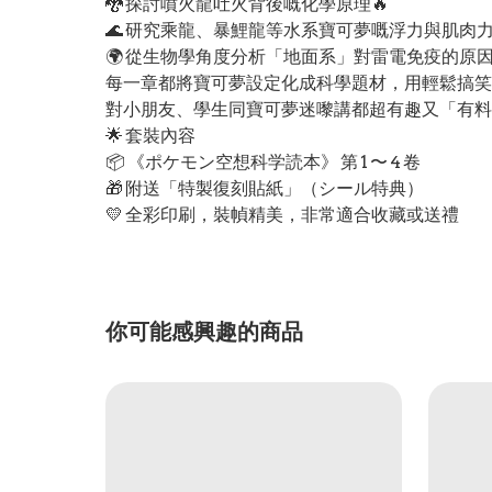
🐉 探討噴火龍吐火背後嘅化學原理🔥
🌊 研究乘龍、暴鯉龍等水系寶可夢嘅浮力與肌肉力
🌍 從生物學角度分析「地面系」對雷電免疫的原
每一章都將寶可夢設定化成科學題材，用輕鬆搞笑
對小朋友、學生同寶可夢迷嚟講都超有趣又「有料
🌟 套裝內容
📦 《ポケモン空想科学読本》 第 1 〜 4 卷
🎁 附送「特製復刻貼紙」（シール特典）
💛 全彩印刷，裝幀精美，非常適合收藏或送禮
你可能感興趣的商品