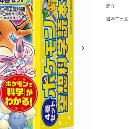
簡介
書本**日文