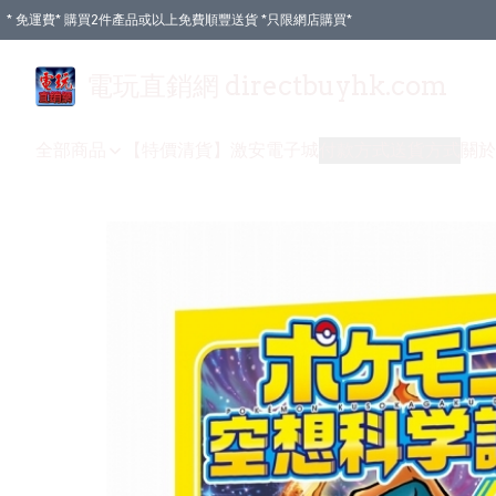
* 免運費* 購買2件產品或以上免費順豐送貨 *只限網店購買*
電玩直銷網 directbuyhk.com
全部商品
【特價清貨】
激安電子城
付款方式
送貨方式
關於