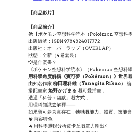
【
商品
影片】
【
商品
簡介】
📚【ポケモン空想科学読本（Pokémon 空想科學
出版編號：ISBN 9784824017772
出版社：オーバーラップ（OVERLAP）
狀態：全新（4 卷套裝）
💡是什麼書？
《ポケモン空想科学読本》（Pokémon 空想
用科學角度解構《寶可夢（Pokémon）》世界
嘅
由知名作家
柳田理科雄（Yanagita Rikao）
編
搭配畫家
姫野かげまる
嘅可愛插畫，
透過「科普＋幽默」嘅方式，
用理科知識去解釋——
如果寶可夢真實存在，牠哋嘅能力、體質、技能會
🧠 內容特色
🔥 用科學邏輯分析皮卡丘嘅電力輸出⚡️