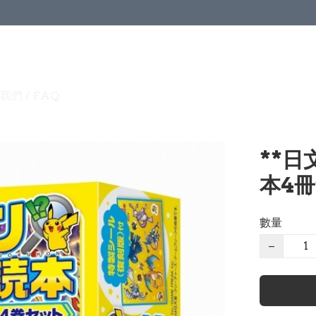
我們 / FAQ
**日
本4冊
數量
−