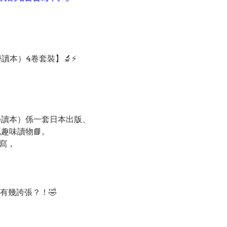
讀本）4卷套裝】🔬⚡️
科學讀本）係一套日本出版、
趣味讀物📘。
寫，
有幾誇張？！🤣