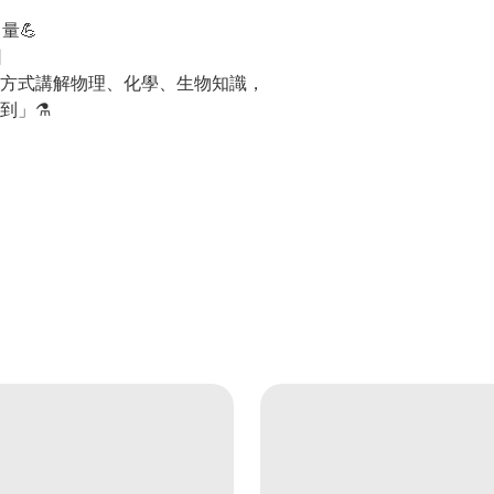
量💪
因
方式講解物理、化學、生物知識，
到」⚗️