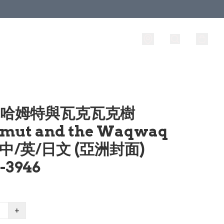
 巴哈姆特與瓦克瓦克樹
mut and the Waqwaq
e 中/英/日文 (亞洲封面)
-3946
+