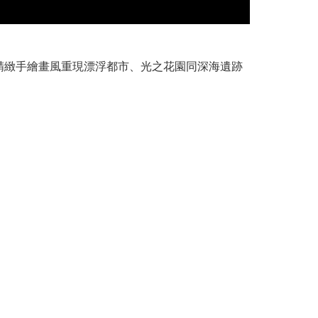
！以精緻手繪畫風重現漂浮都市、光之花園同深海遺跡