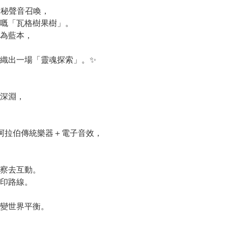
秘聲音召喚，
嘅「瓦格樹果樹」。
為藍本，
織出一場「靈魂探索」。✨
深淵，
，結合阿拉伯傳統樂器＋電子音效，
察去互動。
印路線。
變世界平衡。