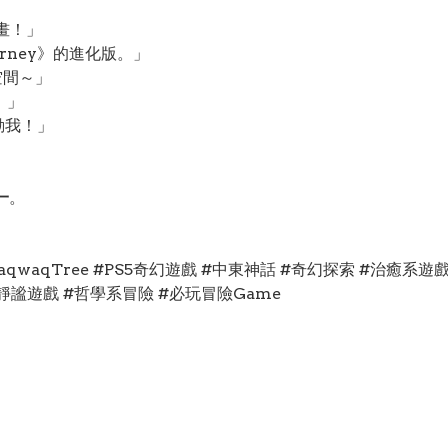
油畫！」
urney》的進化版。」
個空間～」
。」
動我！」
。
一
。
aqwaqTree #PS5奇幻遊戲 #中東神話 #奇幻探索 #治癒系
#靜謐遊戲 #哲學系冒險 #必玩冒險Game