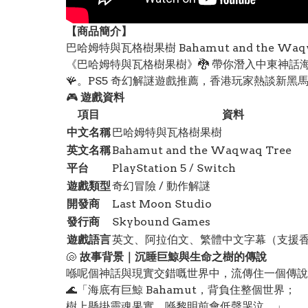
【
商品
簡介】
巴哈姆特與瓦格樹果樹 Bahamut and the Wa
《巴哈姆特與瓦格樹果樹》🐉 帶你潛入中東神話
🪸。PS5 奇幻解謎遊戲推薦，香港玩家熱談新黑馬
🎮
遊戲資料
項目
資料
中文名稱
巴哈姆特與瓦格樹果樹
英文名稱
Bahamut and the Waqwaq Tree
平台
PlayStation 5 / Switch
遊戲類型
奇幻冒險 / 動作解謎
開發商
Last Moon Studio
發行商
Skybound Games
遊戲語言
英文、阿拉伯文、繁體中文字幕（支援
🐚
故事背景｜沉睡巨鯨與生命之樹的傳說
喺呢個神話與現實交錯嘅世界中，流傳住一個傳說
🌊「海底有巨鯨 Bahamut，背負住整個世界；
樹上懸掛靈魂果實，喺黎明前會低聲哭泣。」