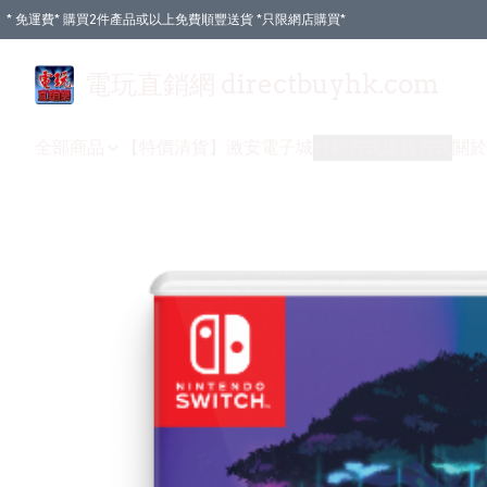
* 免運費* 購買2件產品或以上免費順豐送貨 *只限網店購買*
電玩直銷網 directbuyhk.com
全部商品
【特價清貨】
激安電子城
付款方式
送貨方式
關於