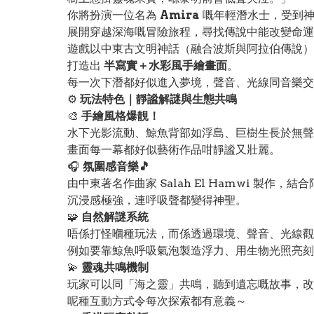
你將扮演一位名為
Amira
嘅年輕潛水士，受到神
展開穿越深海嘅冒險旅程，尋找傳說中能改變命運
遊戲以中東古文明神話（融合波斯與阿拉伯傳說）
打造出
半寫實＋水彩風手繪畫面
。
每一次下潛都好似進入夢境，聲音、光線同音樂交
⚙️
玩法特色｜靜謐解謎與生態共鳴
🎨
手繪風格爆靚！
水下光影流動、鯨魚背部如浮島、巨樹生長於無聲
畫面每一幕都好似藝術作品咁靜謐又壯麗。
🎧
氛圍感音樂🎵
由中東著名作曲家 Salah El Hamwi 製作
沉浸感極強，連呼吸聲都變得神聖。
🧩
自然解謎系統
唔係打怪嗰種玩法，而係透過環境、聲音、光線觀
例如要靠鯨魚呼吸氣泡製造浮力、用生物光照亮刻
💫
靈魂共鳴機制
玩家可以同「海之靈」共鳴，聽到遺忘嘅故事，改
呢種互動方式令每次探索都有意義～