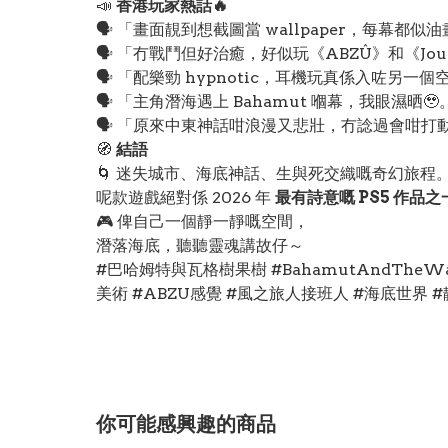
📣
香港玩家熱話🔥
🗣️ 「畫面靚到想截圖當 wallpaper，每幕都似
🗣️ 「冇戰鬥但好治癒，好似玩《ABZÛ》和《Jo
🗣️ 「配樂勁 hypnotic，耳機玩真係入咗另一
🗣️ 「主角潛海遇上 Bahamut 嗰幕，我眼濕晒🥹
🗣️ 「原來中東神話咁浪漫又悲壯，冇諗過會咁打
🧭
結語
🌀 迷失城市、海底神話、生與死交織嘅奇幻旅程
呢款遊戲絕對係 2026 年
最有詩意嘅 PS5 作品之
🎮 俾自己一個靜一靜嘅空間，
潛落海底，聽聽靈魂講故仔～
#巴哈姆特與瓦格樹果樹 #BahamutAndTheW
美術 #ABZU感覺 #風之旅人接班人 #海底世界 
你可能感興趣的商品