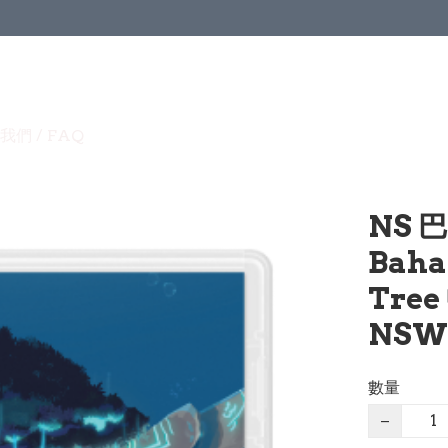
我們 / FAQ
NS
Baha
Tre
NSW
數量
−