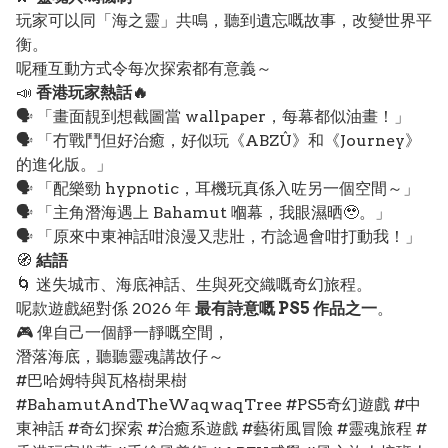
玩家可以同「海之靈」共鳴，聽到遺忘嘅故事，改變世界平
衡。
呢種互動方式令每次探索都有意義～
📣
香港玩家熱話🔥
🗣️ 「畫面靚到想截圖當 wallpaper，每幕都似油畫！」
🗣️ 「冇戰鬥但好治癒，好似玩《ABZÛ》和《Journey》
的進化版。」
🗣️ 「配樂勁 hypnotic，耳機玩真係入咗另一個空間～」
🗣️ 「主角潛海遇上 Bahamut 嗰幕，我眼濕晒🥹。」
🗣️ 「原來中東神話咁浪漫又悲壯，冇諗過會咁打動我！」
🧭
結語
🌀 迷失城市、海底神話、生與死交織嘅奇幻旅程。
呢款遊戲絕對係 2026 年
最有詩意嘅 PS5 作品之一
。
🎮 俾自己一個靜一靜嘅空間，
潛落海底，聽聽靈魂講故仔～
#巴哈姆特與瓦格樹果樹
#BahamutAndTheWaqwaqTree #PS5奇幻遊戲 #中
東神話 #奇幻探索 #治癒系遊戲 #藝術風冒險 #靈魂旅程 #