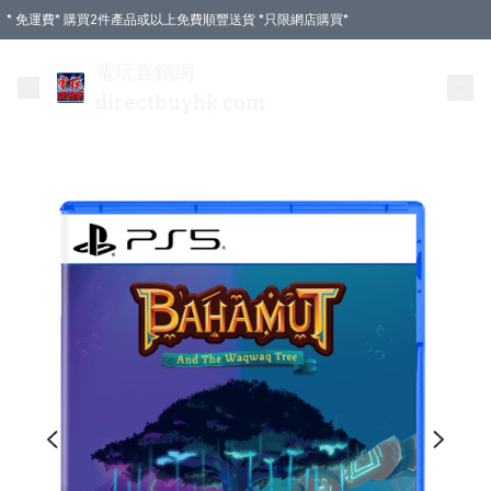
* 免運費* 購買2件產品或以上免費順豐送貨 *只限網店購買*
電玩直銷網
directbuyhk.com