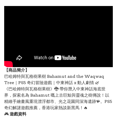
【
商品
簡介】
巴哈姆特與瓦格樹果樹 Bahamut and the Waqwaq
Tree｜PS5 奇幻冒險遊戲｜中東神話 x 動人劇情 🌿
《巴哈姆特與瓦格樹果樹》🐉 帶你潛入中東神話海底世
界，探索名為 Bahamut 嘅上古巨鯨與靈魂之樹傳說！以
精緻手繪畫風重現漂浮都市、光之花園同深海遺跡🪸。PS5
奇幻解謎遊戲推薦，香港玩家熱談新黑馬！🔥
🎮
遊戲資料