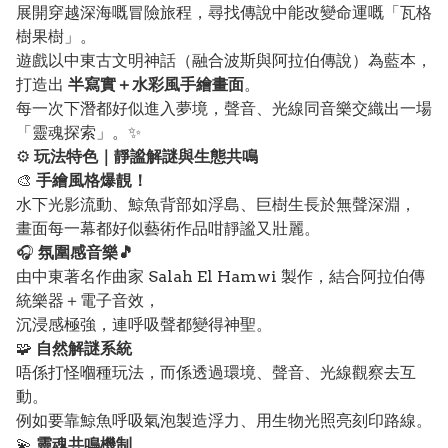
展開穿越深海嘅冒險旅程，尋找傳說中能改變命運嘅「瓦格
樹果樹」。
遊戲以中東古文明神話（融合波斯與阿拉伯傳說）為藍本，
打造出
半寫實＋水彩風手繪畫面
。
每一次下潛都好似進入夢境，聲音、光線同音樂交織出一場
「靈魂探索」。✨
⚙️
玩法特色｜靜謐解謎與生態共鳴
🎨
手繪風格爆靚！
水下光影流動、鯨魚背部如浮島、巨樹生長於無聲深淵，
畫面每一幕都好似藝術作品咁靜謐又壯麗。
🎧
氛圍感音樂🎵
由中東著名作曲家 Salah El Hamwi 製作，結合阿拉伯傳
統樂器＋電子音效，
沉浸感極強，連呼吸聲都變得神聖。
🧩
自然解謎系統
唔係打怪嗰種玩法，而係透過環境、聲音、光線觀察去互
動。
例如要靠鯨魚呼吸氣泡製造浮力、用生物光照亮刻印路線。
💫
靈魂共鳴機制