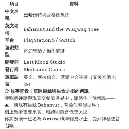
項目
資料
中文名
巴哈姆特與瓦格樹果樹
稱
英文名
Bahamut and the Waqwaq Tree
稱
平台
PlayStation 5 / Switch
遊戲類
奇幻冒險 / 動作解謎
型
開發商
Last Moon Studio
發行商
Skybound Games
遊戲語
英文、阿拉伯文、繁體中文字幕（支援香港地
言
區）
🐚
故事背景｜沉睡巨鯨與生命之樹的傳說
喺呢個神話與現實交錯嘅世界中，流傳住一個傳說——
🌊「海底有巨鯨 Bahamut，背負住整個世界；
樹上懸掛靈魂果實，喺黎明前會低聲哭泣。」
你將扮演一位名為
Amira
嘅年輕潛水士，受到神秘聲音
召喚，