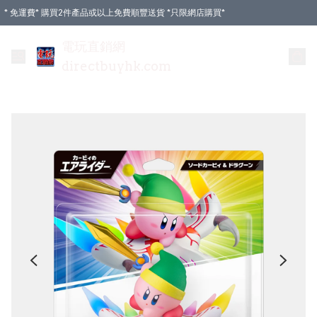
* 免運費* 購買2件產品或以上免費順豐送貨 *只限網店購買*
電玩直銷網
directbuyhk.com