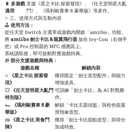
🔋
多遊戲
支援《星之卡比 探索發現》、《任天堂明星大亂
適用
鬥》、《瑪利歐賽車 8 豪華版》等多作。
✨ 三、使用方式與互動內容
🕹️
使用方法：
從任天堂 Switch 主選單或遊戲內開啟「amiibo」功能。
將
amiibo 劍士卡比 & 龍翼飛行器
放在 Joy-Con（右側手
把）或 Pro 控制器的 NFC 感應區上。
系統讀取後，即可啟動對應遊戲特典。
🎁
部分支援遊戲與特典：
遊戲名稱
解鎖內容
⭐
《星之卡比 探索發
獲得限定「劍士造型配件」與能力
現》
增強道具。
💥
《任天堂明星大亂鬥
可訓練「劍士卡比」為 AI 對戰夥
特別版》
伴。
🏎️
《瑪利歐賽車 8 豪
解鎖「卡比主題頭盔」與粉色龍翼
華版》
滑翔傘造型。
🍰
《星之卡比 美食鬥
獲得「劍士卡比甜點造型」與得分
陣》
加成特效。