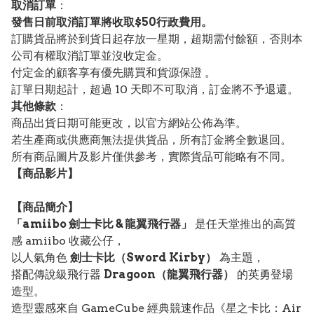
取消訂單
：
發售日前取消訂單將收取$50行政費用。
訂購貨品將於到貨日起存放一星期，超期需付餘額，否則本
公司有權取消訂單並沒收定金。
付定金的顧客享有優先購買和貨源保證 。
訂單日期起計，超過 10 天即不可取消，訂金將不予退還。
其他條款
：
商品出貨日期可能更改，以官方網站公佈為準。
若生產商或供應商無法提供貨品，所有訂金將全數退回。
所有商品圖片及影片僅供參考，實際貨品可能略有不同。
【
商品
影片】
【
商品
簡介】
「amiibo 劍士卡比 & 龍翼飛行器」
是任天堂推出的高質
感 amiibo 收藏公仔，
以人氣角色
劍士卡比（Sword Kirby）
為主題，
搭配傳說級飛行器
Dragoon（龍翼飛行器）
的英勇登場
造型。
造型靈感來自 GameCube 經典競速作品《星之卡比：Air