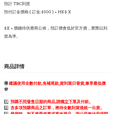
預計 TBC到貨

預付訂金價格:( 訂金:$100 ) = HK$ X  

$X = 價錢待供應商公佈，預訂價會低於官方價，實際以到
貨為準。
商品詳情
🉐
建議使用全數付款,免補尾款,貨到當日發貨,兼享最低價
💯
1️⃣
預購
不同發售日期
的商品,請
獨立下單
及付款。
2️⃣
含多項預購商品之訂單，將待全數到貨後統一出貨。
3️⃣
發貨時，
恕不接受拼單或更改貨品
，因公司無法安排額