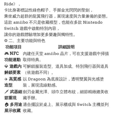
Ride》，
卡比身著標誌性綠色帽子、手握金光閃閃的聖劍，
乘坐威力超群的龍翼飛行器，展現速度與力量兼備的姿態。
這款 amiibo 不只是收藏模型，也能在多款 Nintendo
Switch 遊戲中啟動特別內容，
讓你的遊戲體驗增加更多樂趣與獨特性。
⚙️ 二、主要功能與特色
功能項目
詳細說明
🎮
NFC
內建任天堂 amiibo 晶片，可在支援遊戲中掃描
功能連動
取得特典。
💎
遊戲內
可解鎖服裝造型、道具加成、特別飛行器與道具
解鎖要素
（依遊戲不同）。
✈️
高質感
以 Dragoon 為底座設計，透明雙翼與光感塗
造型
裝，展現流線動感。
🗡️
武器細
劍刃金屬光澤、頭巾立體布紋，細節精緻媲美收
節重現
藏手辦。
🏠
多用途
適合擺設於桌上、展示櫃或與 Switch 主機並列
展示收藏
收藏。