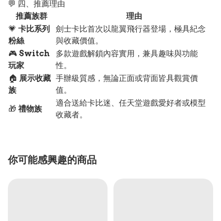
💬 四、推薦理由
推薦族群
理由
💗
卡比系列
劍士卡比首次以龍翼飛行器登場，極具紀念
粉絲
與收藏價值。
🎮
Switch
多款遊戲解鎖內容實用，兼具趣味與功能
玩家
性。
🏠
展示收藏
手辦級質感，無論正面或背面皆具觀賞價
族
值。
適合送給卡比迷、任天堂遊戲愛好者或模型
🎁
禮物族
收藏者。
你可能感興趣的商品