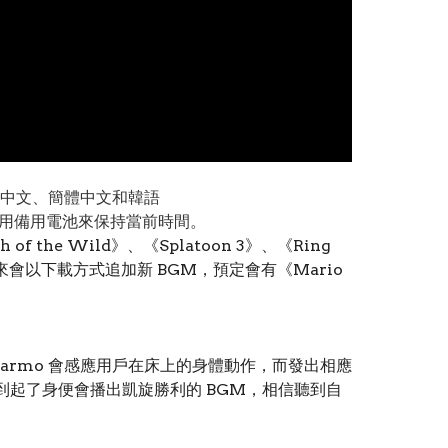
體中文、簡體中文和韓語
會使用備用電池來保持當前時間。
h of the Wild》、《Splatoon 3》、《Ring
示將來會以下載方式追加新 BGM，預定會有《Mario
larmo 會感應用戶在床上的身體動作，而發出相應
，感應到起了身便會播出凱旋勝利的 BGM，相信聽到自