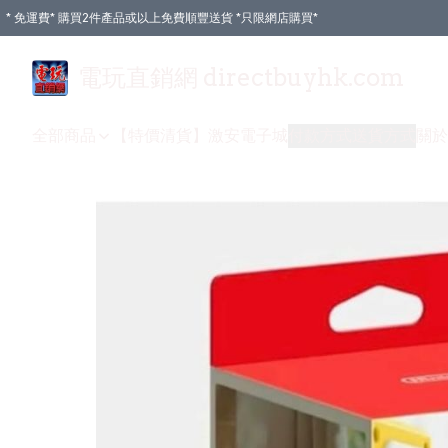
* 免運費* 購買2件產品或以上免費順豐送貨 *只限網店購買*
電玩直銷網 directbuyhk.com
全部商品
【特價清貨】
激安電子城
付款方式
送貨方式
關於