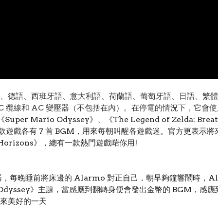
語、法語、德語、西班牙語、意大利語、荷蘭語、葡萄牙語、日語、繁
ype-C 纜線和 AC 變壓器（不包括在內）。在停電的情況下，它
 Mario Odyssey》、《The Legend of Zelda: Breat
款遊戲，每款遊戲各有 7 首 BGM，用來每朝叫醒各遊戲迷。官方更表
 New Horizons》，總有一款熱門遊戲啱你用!
器，每晚睡前將床邊的 Alarmo 對正自己，朝早夠鐘響鬧時，A
rio Odyssey》主題，當感應到翻轉身便會發出金幣的 BGM
來美好的一天