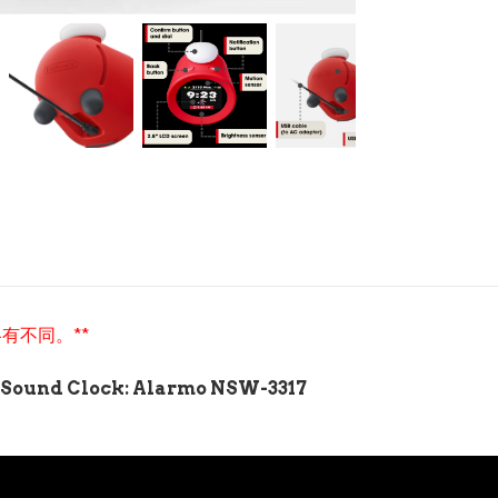
有不同。**
d Clock: Alarmo NSW-3317