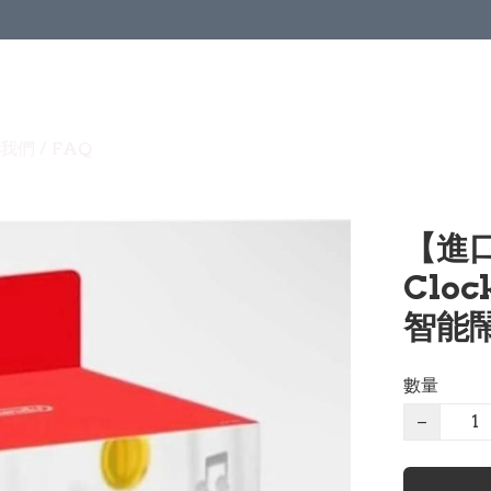
我們 / FAQ
【進口
Clo
智能鬧
數量
−