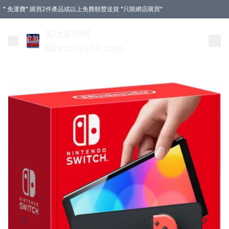
* 免運費* 購買2件產品或以上免費順豐送貨 *只限網店購買*
電玩直銷網
directbuyhk.com