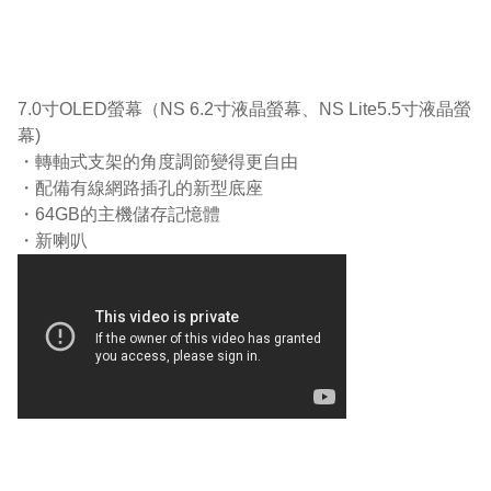
7.0寸OLED螢幕（NS 6.2寸液晶螢幕、NS Lite5.5寸液晶螢
幕)
・轉軸式支架的角度調節變得更自由
・配備有線網路插孔的新型底座
・64GB的主機儲存記憶體
・新喇叭