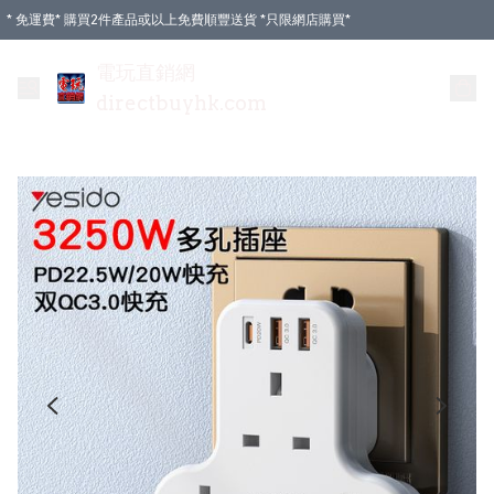
* 免運費* 購買2件產品或以上免費順豐送貨 *只限網店購買*
電玩直銷網
directbuyhk.com