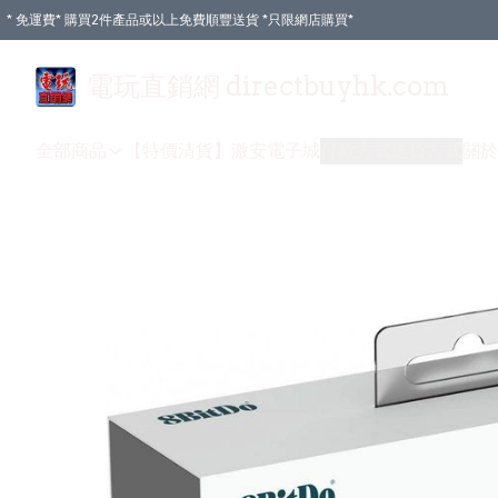
* 免運費* 購買2件產品或以上免費順豐送貨 *只限網店購買*
電玩直銷網 directbuyhk.com
全部商品
【特價清貨】
激安電子城
付款方式
送貨方式
關於