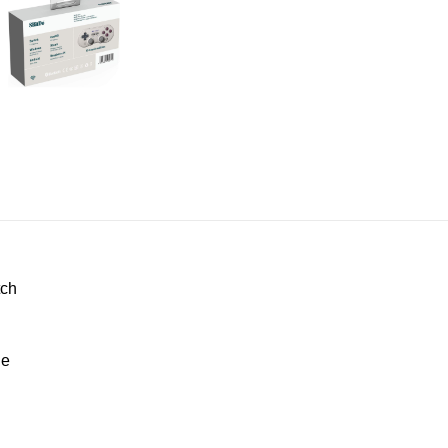
tch
de