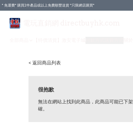
* 免運費* 購買2件產品或以上免費順豐送貨 *只限網店購買*
電玩直銷網 directbuyhk.com
全部商品
【特價清貨】
激安電子城
付款方式
送貨方式
關於
< 返回商品列表
很抱歉
無法在網站上找到此商品，此商品可能已下架
確。