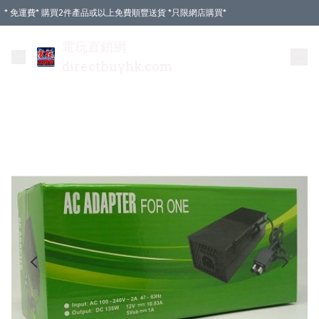
* 免運費* 購買2件產品或以上免費順豐送貨 *只限網店購買*
電玩直銷網
directbuyhk.com