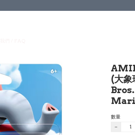
我們 / FAQ
AMI
(大象瑪
Bros
Mari
數量
−