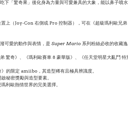
吃下「驚奇果」後化身為力量與可愛兼具的大象，能以鼻子噴水
 主機的感應位置上（Joy-Con 右側或 Pro 控制器），可在《超級
活潑可愛的動作與表情，是
Super Mario
系列粉絲必收的收藏逸
 驚奇》、《瑪利歐賽車 8 豪華版》、《任天堂明星大亂鬥 
》的限定 amiibo，其造型稀有且極具辨識度。
開啟秘密獎勵與造型要素。
現瑪利歐熱情世界的完美選擇。