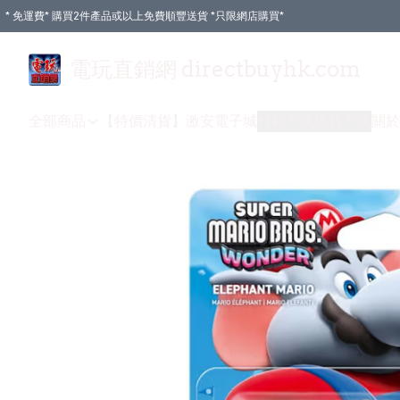
* 免運費* 購買2件產品或以上免費順豐送貨 *只限網店購買*
電玩直銷網 directbuyhk.com
全部商品
【特價清貨】
激安電子城
付款方式
送貨方式
關於