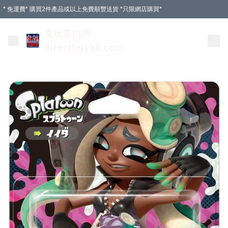
* 免運費* 購買2件產品或以上免費順豐送貨 *只限網店購買*
電玩直銷網
directbuyhk.com