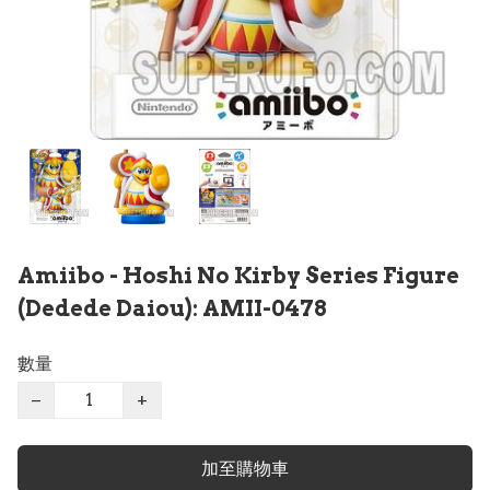
Amiibo - Hoshi No Kirby Series Figure
(Dedede Daiou): AMII-0478
數量
−
+
加至購物車