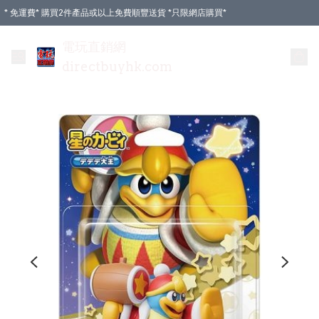
* 免運費* 購買2件產品或以上免費順豐送貨 *只限網店購買*
電玩直銷網
directbuyhk.com