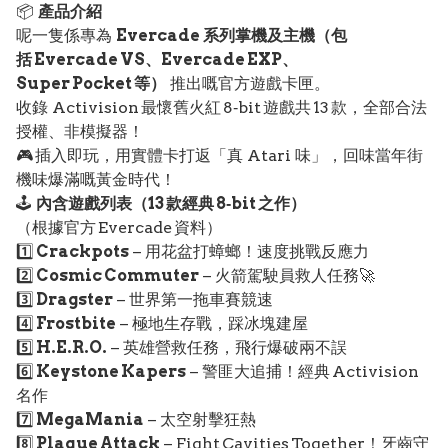
📦
產品介紹
呢一隻係專為
Evercade 系列掌機及主機（包
括 Evercade VS、Evercade EXP、
Super Pocket 等）
推出嘅官方遊戲卡匣。
收錄 Activision 最懷舊火紅 8‑bit 遊戲共 13 款，全部合法
授權、非模擬器！
🎮 插入即玩，用實體卡打返「真 Atari 味」，回味當年街
機味爆滿嘅黃金時代！
🕹️
內含遊戲列表（13 款經典 8‑bit 之作）
（根據官方 Evercade 資料）
1️⃣
Crackpots
– 用花盆打蟑螂！速度挑戰反應力
2️⃣
Cosmic Commuter
– 火箭駕駛員救人任務🚀
3️⃣
Dragster
– 世界第一拖車賽競速
4️⃣
Frostbite
– 極地生存戰，踩冰塊建屋
5️⃣
H.E.R.O.
– 英雄營救任務，飛行爆破兩不誤
6️⃣
Keystone Kapers
– 警匪大追捕！經典 Activision
名作
7️⃣
MegaMania
– 太空射擊狂熱
8️⃣
Plaque Attack
– Fight Cavities Together！牙齒守