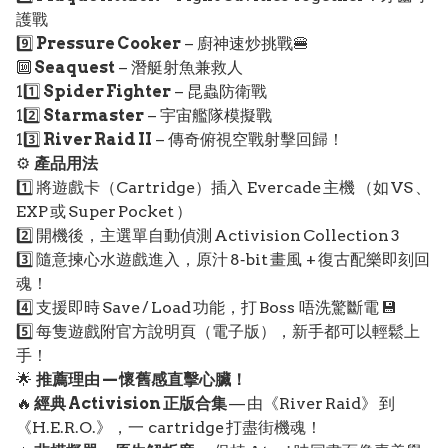
護戰
9️⃣
Pressure Cooker
– 廚神速炒挑戰🍔
🔟
Seaquest
– 潛艇射魚兼救人
11️⃣
Spider Fighter
– 昆蟲防衛戰
12️⃣
Starmaster
– 宇宙艦隊模擬戰
13️⃣
River Raid II
– 傳奇俯視空戰射擊回歸！
⚙️
產品用法
1️⃣ 將遊戲卡（Cartridge）插入 Evercade 主機 （如 VS 、
EXP 或 Super Pocket ）
2️⃣ 開機後，主選單自動偵測 Activision Collection 3
3️⃣ 隨意揀心水遊戲進入，原汁 8‑bit 畫風 + 復古配樂即刻回
魂！
4️⃣ 支援即時 Save / Load 功能，打 Boss 唔洗驚斷電 💾
5️⃣ 每隻遊戲附官方說明頁（電子版），新手都可以輕鬆上
手！
🌟
推薦理由 — 懷舊感直擊心臟！
🔥
經典 Activision 正版合集
— 由《River Raid》 到
《H.E.R.O.》，一 cartridge 打盡街機魂！