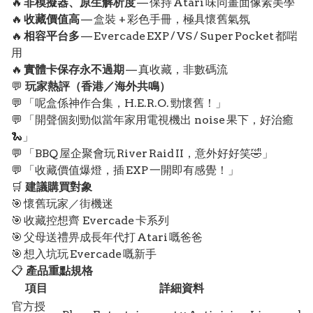
🔥
非模擬器、原生解析度
— 保持 Atari 味同畫面像素美學
🔥
收藏價值高
— 盒裝 + 彩色手冊，極具懷舊氣氛
🔥
相容平台多
— Evercade EXP / VS / Super Pocket 都啱
用
🔥
實體卡保存永不過期
— 真收藏，非數碼流
💬
玩家熱評（香港／海外共鳴）
💬 「呢盒係神作合集，H.E.R.O. 勁懷舊！」
💬 「開聲個刻勁似當年家用電視機出 noise 果下，好治癒
🐍」
💬 「BBQ 屋企聚會玩 River Raid II，意外好好笑🤣」
💬 「收藏價值爆燈，插 EXP 一開即有感覺！」
🛒
建議購買對象
🎯 懷舊玩家／街機迷
🎯 收藏控想齊 Evercade 卡系列
🎯 父母送禮畀成長年代打 Atari 嘅爸爸
🎯 想入坑玩 Evercade 嘅新手
📋
產品重點規格
項目
詳細資料
官方授