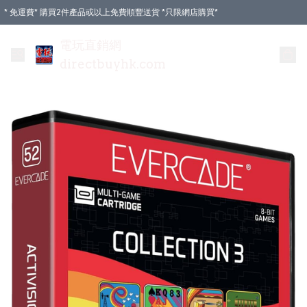
* 免運費* 購買2件產品或以上免費順豐送貨 *只限網店購買*
電玩直銷網
directbuyhk.com