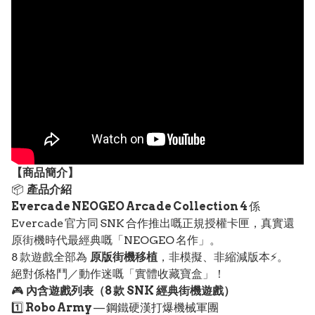
【
商品
簡介】
📦
產品介紹
Evercade NEOGEO Arcade Collection 4
係
Evercade 官方同 SNK 合作推出嘅正規授權卡匣，真實還
原街機時代最經典嘅「NEOGEO 名作」。
8 款遊戲全部為
原版街機移植
，非模擬、非縮減版本⚡。
絕對係格鬥／動作迷嘅「實體收藏寶盒」！
🎮
內含遊戲列表（8 款 SNK 經典街機遊戲）
1️⃣
Robo Army
— 鋼鐵硬漢打爆機械軍團