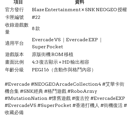
項目
資料
官方發行
Blaze Entertainment × SNK NEOGEO 授權
卡匣編號
#22
收錄遊戲數
8 款
量
Evercade VS ｜Evercade EXP ｜
適用平台
Super Pocket
遊戲版本
原版街機 ROM 移植
畫面比例
4:3 復古顯示 + HD 輸出相容
年齡分級
PEGI 16（含動作與格鬥內容）
#Evercade #NEOGEOArcadeCollection4 #艾華卡街
機合集 #SNK經典 #格鬥遊戲 #RoboArmy
#MutationNation #懷舊遊戲 #復古控 #EvercadeEXP
#EvercadeVS #SuperPocket #香港打機人 #街機復活 #
收藏必備