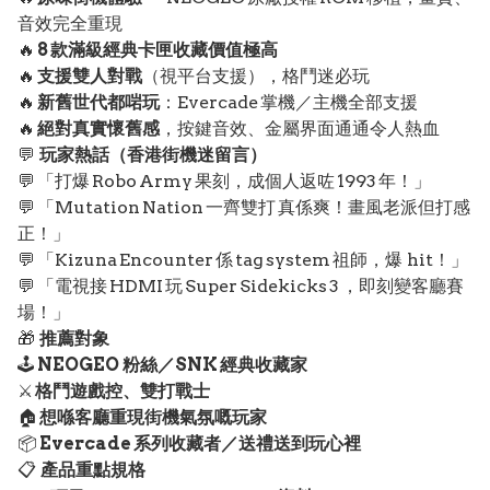
音效完全重現
🔥
8 款滿級經典卡匣收藏價值極高
🔥
支援雙人對戰
（視平台支援），格鬥迷必玩
🔥
新舊世代都啱玩
：Evercade 掌機／主機全部支援
🔥
絕對真實懷舊感
，按鍵音效、金屬界面通通令人熱血
💬
玩家熱話（香港街機迷留言）
💬 「打爆 Robo Army 果刻，成個人返咗 1993 年！」
💬 「Mutation Nation 一齊雙打 真係爽！畫風老派但打感
正！」
💬 「Kizuna Encounter 係 tag system 祖師，爆 hit！」
💬 「電視接 HDMI 玩 Super Sidekicks 3 ，即刻變客廳賽
場！」
🎁
推薦對象
🕹️
NEOGEO 粉絲／SNK 經典收藏家
⚔️
格鬥遊戲控、雙打戰士
🏠
想喺客廳重現街機氣氛嘅玩家
📦
Evercade 系列收藏者／送禮送到玩心裡
📋
產品重點規格