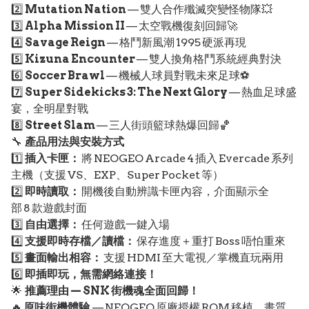
2️⃣
Mutation Nation
— 雙人合作殲滅突變怪物隊💥
3️⃣
Alpha Mission II
— 太空戰機復刻回歸🚀
4️⃣
Savage Reign
— 格鬥新風潮 1995 硬派再現
5️⃣
Kizuna Encounter
— 雙人換角格鬥系統經典對決
6️⃣
Soccer Brawl
— 機械人球員對戰未來足球⚽
7️⃣
Super Sidekicks 3: The Next Glory
— 熱血足球盛
宴，全明星對戰
8️⃣
Street Slam
— 三人街頭籃球熱爆回歸🏀
🔧
產品用法與安裝方式
1️⃣
插入卡匣：
將 NEOGEO Arcade 4 插入 Evercade 系列
主機（支援 VS、EXP、Super Pocket 等）
2️⃣
即時讀取：
開機後自動辨識卡匣內容，介面顯示全
部 8 款遊戲封面
3️⃣
自由選擇：
任何遊戲一鍵入場
4️⃣
支援即時存檔／讀檔：
保存進度＋重打 Boss 唔怕重來
5️⃣
畫面輸出相容：
支援 HDMI 至大電視／掌機直玩兩用
6️⃣
即插即玩，無需網絡連接！
🌟
推薦理由 — SNK 街機魂全面回歸！
🔥
原味街機體驗
— NEOGEO 原廠授權 ROM 移植，畫質、