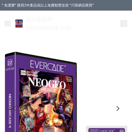
* 免運費* 購買2件產品或以上免費順豐送貨 *只限網店購買*
電玩直銷網
directbuyhk.com