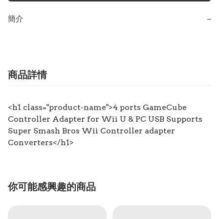
簡介
−
商品詳情
<h1 class="product-name">
4 ports GameCube
Controller Adapter for Wii U & PC USB Supports
Super Smash Bros Wii Controller adapter
Converters
</h1>
你可能感興趣的商品