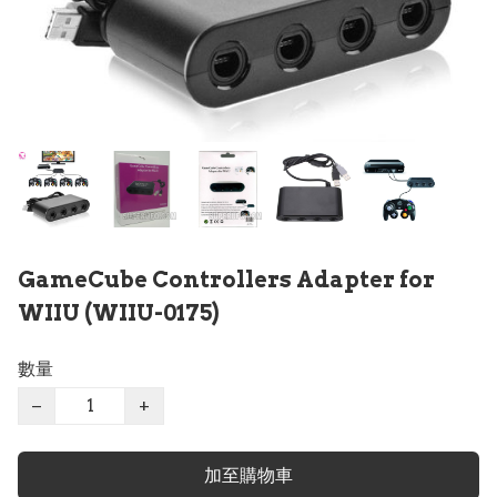
GameCube Controllers Adapter for
WIIU (WIIU-0175)
數量
−
+
加至購物車