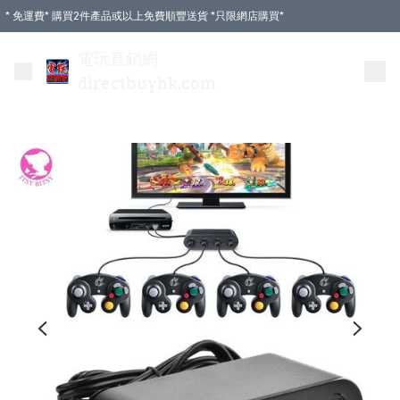
* 免運費* 購買2件產品或以上免費順豐送貨 *只限網店購買*
電玩直銷網
directbuyhk.com