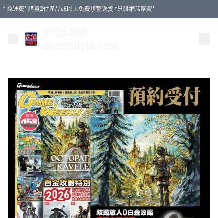
* 免運費* 購買2件產品或以上免費順豐送貨 *只限網店購買*
電玩直銷網
directbuyhk.com