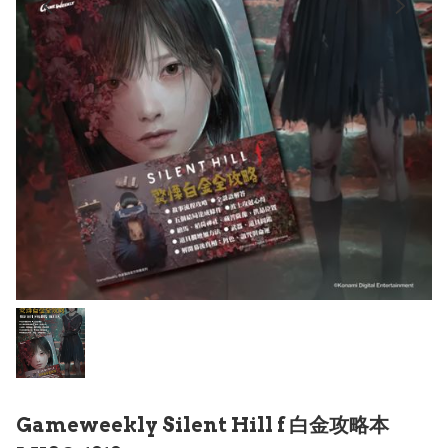
Gameweekly Silent Hill f 白金攻略本