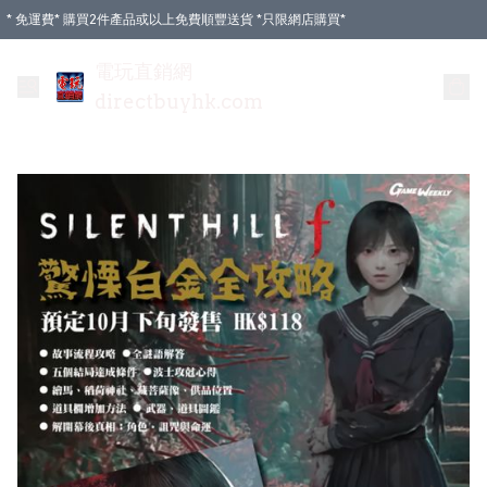
* 免運費* 購買2件產品或以上免費順豐送貨 *只限網店購買*
電玩直銷網
directbuyhk.com