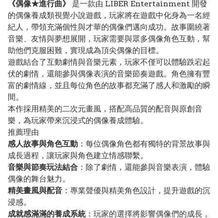
《偶像★進行曲》
是一款由 LIBER Entertainment 開發
的偶像養成類視覺小說遊戲，玩家將在遊戲中化身為一名經
紀人，帶領充滿個性與才華的偶像們邁向成功。故事圍繞著
音樂、友情與夢想展開，玩家需要與眾多偶像角色互動，幫
助他們克服困難，實現成為頂尖偶像的目標。
遊戲結合了互動劇情與音樂元素，玩家不僅可以體驗跌宕起
伏的劇情，還能參與偶像表演的音樂節奏遊戲。角色擁有豐
富的劇情線，並且每位角色的故事都充滿了感人和激勵的瞬
間。
本作採用精美的二次元畫風，搭配高品質的配音與原創音
樂，為玩家帶來沉浸式的偶像養成體驗。
推薦理由
感人故事與角色互動
：每位偶像角色都有獨特的背景故事與
成長過程，讓玩家與角色建立情感聯繫。
音樂與節奏玩法結合
：除了劇情，還能參與音樂表演，體驗
偶像的舞台魅力。
精美畫風與配音
：專業聲優與精美角色設計，提升遊戲的沉
浸感。
成就感滿滿的養成系統
：玩家的選擇將影響偶像們的成長，