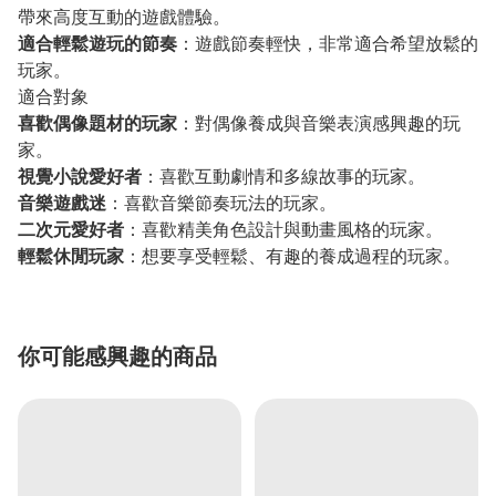
帶來高度互動的遊戲體驗。
適合輕鬆遊玩的節奏
：遊戲節奏輕快，非常適合希望放鬆的
玩家。
適合對象
喜歡偶像題材的玩家
：對偶像養成與音樂表演感興趣的玩
家。
視覺小說愛好者
：喜歡互動劇情和多線故事的玩家。
音樂遊戲迷
：喜歡音樂節奏玩法的玩家。
二次元愛好者
：喜歡精美角色設計與動畫風格的玩家。
輕鬆休閒玩家
：想要享受輕鬆、有趣的養成過程的玩家。
你可能感興趣的商品