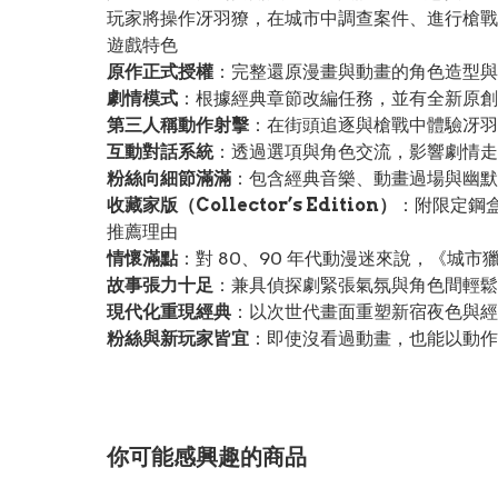
玩家將操作冴羽獠，在城市中調查案件、進行槍戰
遊戲特色
原作正式授權
：完整還原漫畫與動畫的角色造型與場
劇情模式
：根據經典章節改編任務，並有全新原創
第三人稱動作射擊
：在街頭追逐與槍戰中體驗冴羽
互動對話系統
：透過選項與角色交流，影響劇情走
粉絲向細節滿滿
：包含經典音樂、動畫過場與幽默
收藏家版（Collector’s Edition）
：附限定鋼
推薦理由
情懷滿點
：對 80、90 年代動漫迷來說，《城
故事張力十足
：兼具偵探劇緊張氣氛與角色間輕鬆
現代化重現經典
：以次世代畫面重塑新宿夜色與經
粉絲與新玩家皆宜
：即使沒看過動畫，也能以動作
你可能感興趣的商品