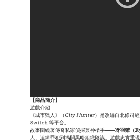
【
商品
簡介】
遊戲介紹
《城市獵人》（
City Hunter
）是改編自北條司
Switch 等平台。
故事圍繞著傳奇私家偵探兼神槍手——
冴羽獠（Ry
人、追緝罪犯到揭開黑暗組織陰謀。遊戲忠實重現