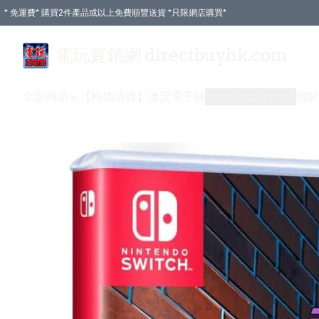
* 免運費* 購買2件產品或以上免費順豐送貨 *只限網店購買*
電玩直銷網 directbuyhk.com
全部商品
【特價清貨】
激安電子城
付款方式
送貨方式
關於