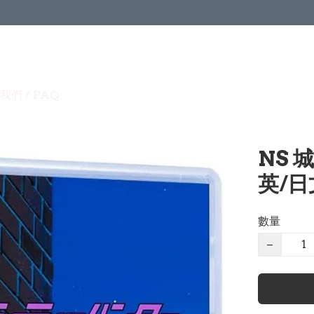
我們 / FAQ
NS 城
英/日
數量
−