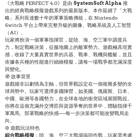
《大戰略 PERFECT 4.0》是由
SystemSoft Alpha
推
出的經典戰略模擬遊戲系列的最新版本。本作延續了「大戰
略」系列長達數十年的軍事策略傳統，在 Nintendo
Switch 平台上帶來完整升級的圖像、戰略系統及人工智慧
（AI）。
玩家將扮演一個軍事指揮官，從陸、海、空三軍中調度兵
力，制定戰略決策，征服地圖上的敵軍勢力。遊戲極具現實
感，收錄了大量真實世界的兵器、戰車、戰機與艦艇，並且
依據各兵種的性能進行細緻模擬，讓每一場戰爭都充滿深度
與變化。
🧭 故事背景
遊戲雖非以劇情為主軸，但世界觀設定在一個複雜多變的全
球局勢中。玩家可選擇多國陣營，如美國、俄羅斯、日本、
中國、歐洲等各國勢力，在全球各地的衝突區域展開戰役。
你將在這個充滿外交博弈與資源爭奪的世界中，體驗指揮千
軍萬馬、部署戰略的快感──每一步決策都可能改變戰局走
向。
⚙️ 遊戲玩法特色
綜合戰略模擬
：陸、海、空三大戰場協同作戰，玩家需考慮