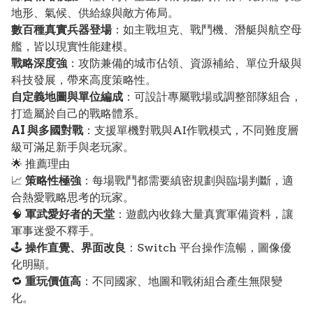
地形、氣候、供給線與敵方佈局。
數百種真實兵器登場
：如主戰坦克、戰鬥機、潛艇與航空母
艦，皆以現實性能建模。
戰略深度強
：攻防兼備的城市佔領、資源補給、單位升級與
科技發展，帶來高度策略性。
自定義地圖與單位編成
：可設計專屬戰場或調整部隊組合，
打造屬於自己的戰略體系。
AI 與多國對戰
：支援單機對戰與AI作戰模式，不同難度層
級可滿足新手與老玩家。
🌟 推薦理由
📈
策略性極強
：每場戰鬥都需要縝密規劃與臨場判斷，適
合熱愛戰略思考的玩家。
🧠
軍武愛好者的天堂
：遊戲內收錄大量真實軍備資料，讓
軍事迷愛不釋手。
🕹️
操作直覺、界面改良
：Switch 平台操作流暢，圖像優
化明顯。
🔁
重玩價值高
：不同國家、地圖和戰術組合產生無限變
化。