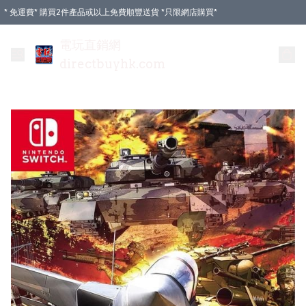
* 免運費* 購買2件產品或以上免費順豐送貨 *只限網店購買*
電玩直銷網
directbuyhk.com