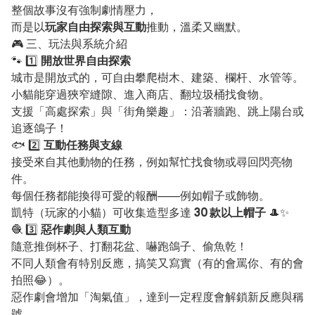
整個故事沒有強制劇情壓力，
而是以
玩家自由探索與互動
推動，溫柔又幽默。
🎮 三、玩法與系統介紹
🐾 1️⃣
開放世界自由探索
城市是開放式的，可自由攀爬樹木、建築、欄杆、水管等。
小貓能穿過狹窄縫隙、進入商店、翻垃圾桶找食物。
支援「高處探索」與「街角樂趣」：沿著牆跑、跳上陽台或
追逐鴿子！
🐟 2️⃣
互動任務與支線
接受來自其他動物的任務，例如幫忙找食物或尋回閃亮物
件。
每個任務都能換得可愛的報酬——例如帽子或飾物。
凱特（玩家的小貓）可收集造型多達
30 款以上帽子
🎩✨
🧶 3️⃣
惡作劇與人類互動
隨意推倒杯子、打翻花盆、嚇跑鴿子、偷魚乾！
不同人類會有特別反應，搞笑又寫實（有的會罵你、有的會
拍照😂）。
惡作劇會增加「淘氣值」，達到一定程度會解鎖新反應與稱
號。