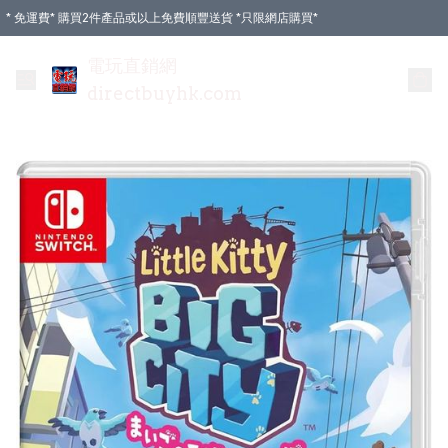
* 免運費* 購買2件產品或以上免費順豐送貨 *只限網店購買*
電玩直銷網
directbuyhk.com