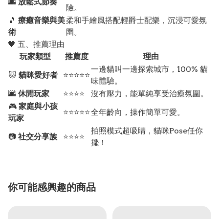
🌆
放鬆式節奏
險。
🎵
療癒音樂與美
柔和手繪風搭配輕爵士配樂，沉浸可愛氛
術
圍。
🧡 五、推薦理由
玩家類型
推薦度
理由
一邊貓叫一邊探索城市，100% 貓
🐱
貓咪愛好者
⭐⭐⭐⭐⭐
味體驗。
🌆
休閒玩家
⭐⭐⭐⭐
沒有壓力，能單純享受治癒氛圍。
🎮
家庭與小孩
⭐⭐⭐⭐⭐
全年齡向，操作簡單可愛。
玩家
拍照模式超吸睛，貓咪Pose任你
📷
社交分享族
⭐⭐⭐⭐
擺！
你可能感興趣的商品