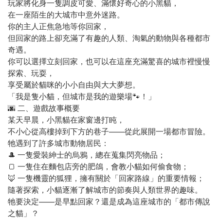
玩家將化身一隻調皮可愛、滿懷好奇心的小黑貓，
在一座陌生的大城市中意外迷路。
你的主人正焦急地等你回家，
但回家的路上卻充滿了有趣的人類、淘氣的動物與各種都市
奇遇。
你可以選擇立刻回家，也可以在這座充滿驚喜的城市裡慢慢
探索、玩耍，
享受屬於貓咪的小小自由與大大夢想。
「我是隻小貓，但城市是我的遊樂場🐾！」
🌆 二、遊戲故事概要
某天早晨，小黑貓在家窗邊打盹，
不小心從高樓掉到下方的巷子——從此展開一場都市冒險。
牠遇到了許多城市動物居民：
🎩 一隻愛裝紳士的烏鴉，總在蒐集閃亮物品；
🍞 一隻住在麵包店旁的肥鴿，會教小貓如何偷食物；
🦊 一隻機靈的狐狸，擁有關於「回家路線」的重要情報；
隨著探索，小貓逐漸了解城市的節奏與人類世界的趣味。
牠要決定——是早點回家？還是成為這座城市的「都市傳說
之貓」？