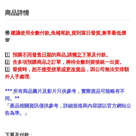
商品詳情
🉐
建議使用全數付款,免補尾款,貨到當日發貨,兼享最低價
💯
1️⃣
預購
不同發售日期
的商品,請
獨立下單
及付款。
2️⃣
含多項預購商品之訂單，將待全數到貨後統一出貨。
3️⃣
發貨時，
恕不接受拼單或更改貨品
，因公司無法安排額
外人手處理.
*** 所有商品圖片及影片只供參考，實際貨品可能略有不
同。**
「產品相關資訊僅供參考，詳細規格與內容請以官方網站公
告為準。」
下單及付款
：