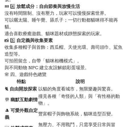
💤 4️⃣
放鬆成分：自由節奏與放慢生活
沒有時間限制、沒有壓力，玩家可以慢慢探索世界。
可以曬太陽、睡午覺、舔爪子；一切行動都貓咪得不能再
貓。
適合喜歡療癒遊戲、貓咪題材或靜態探索的玩家。
📸 5️⃣
自定義與收集要素
收集多種帽子與首飾：西瓜帽、天使光環、壽司頭巾、鯊魚
造型等。
可拍照留念，自帶「貓咪相機模式」。
與不同動物 NPC 建立友誼解鎖彩蛋場景。
🌸 四、遊戲特色總覽
特點
說明
🐈
自由開放探索
以貓的角度看城市，無限樂趣與驚喜。
撞見各種「奇怪的人類」與「有性格的動
💬
幽默互動劇情
物」。
🎩
可愛外觀自定
豐富帽子與飾物系統，貓咪造型百變。
義
無壓力、不用戰鬥，只需享受日常與冒