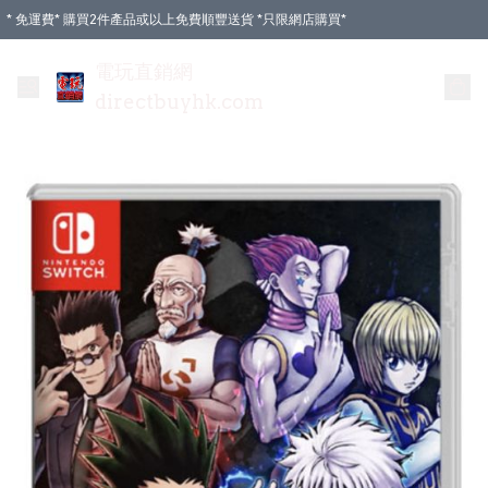
* 免運費* 購買2件產品或以上免費順豐送貨 *只限網店購買*
電玩直銷網
directbuyhk.com