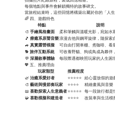
拍攝照片紀錄旅程，製成回憶相冊。
每個地點與事件會解鎖獨特的故事碑文。
當旅程結束時，這些回憶將構築出屬於你的「人生
🌈 四、遊戲特色
特點
說明
🎨
手繪風格畫面
柔和筆觸與溫暖光影，宛如水
🎵
療癒系原聲音樂
浪漫吉他與鋼琴旋律，隨探索
🚙
真實露營模擬
可自由打開車棚、煮咖啡、看
🐕
旅伴互動系統
可收養野貓、狗或鳥成為夥伴
💬
深層敘事體驗
每段際遇都映照玩家的人生困
💖 五、推薦理由
玩家類型
推薦程度
🌿
治癒系愛好者
⭐⭐⭐⭐⭐
給心靈放假的遊
🎨
藝術與慢節奏玩家
⭐⭐⭐⭐
精緻畫風與音樂
📖
喜歡探索人生意義者
⭐⭐⭐⭐⭐
每一段旅行都是
🧩
喜歡模擬和建造者
⭐⭐⭐⭐
改裝車與生活模