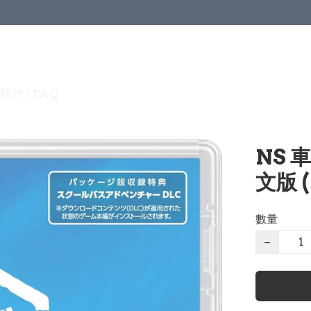
我們 / FAQ
NS 
文版 
數量
−