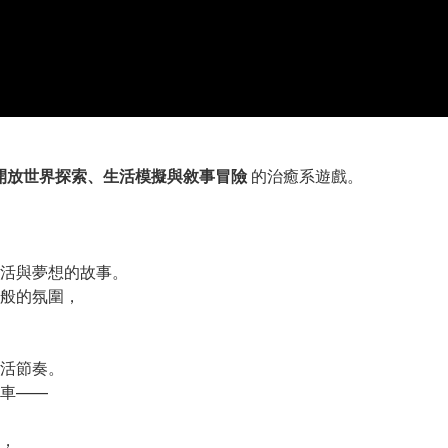
開放世界探索、生活模擬與敘事冒險
的治癒系遊戲。
活與夢想的故事。
般的氛圍，
活節奏。
車——
，