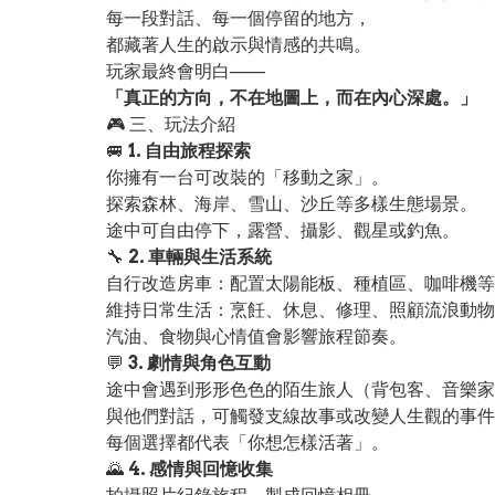
每一段對話、每一個停留的地方，
都藏著人生的啟示與情感的共鳴。
玩家最終會明白——
「真正的方向，不在地圖上，而在內心深處。」
🎮 三、玩法介紹
🚐
1. 自由旅程探索
你擁有一台可改裝的「移動之家」。
探索森林、海岸、雪山、沙丘等多樣生態場景。
途中可自由停下，露營、攝影、觀星或釣魚。
🔧
2. 車輛與生活系統
自行改造房車：配置太陽能板、種植區、咖啡機等
維持日常生活：烹飪、休息、修理、照顧流浪動物
汽油、食物與心情值會影響旅程節奏。
💬
3. 劇情與角色互動
途中會遇到形形色色的陌生旅人（背包客、音樂家
與他們對話，可觸發支線故事或改變人生觀的事件
每個選擇都代表「你想怎樣活著」。
🌄
4. 感情與回憶收集