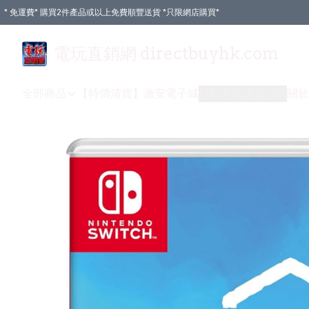
* 免運費* 購買2件產品或以上免費順豐送貨 *只限網店購買*
電玩直銷網 directbuyhk.com
全部商品
【特價清貨】
激安電子城
付款方式
送貨方式
關於