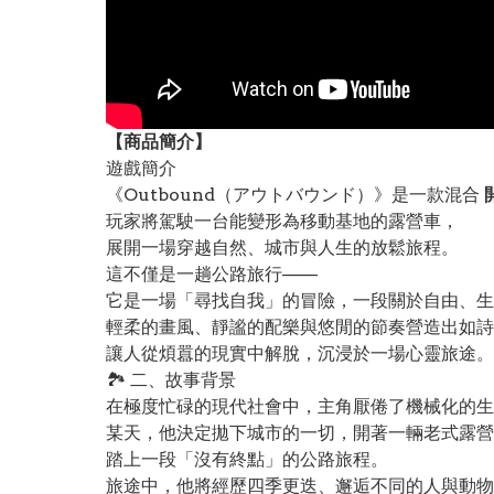
【
商品
簡介】
遊戲簡介
《Outbound（アウトバウンド）》是一款混合
玩家將駕駛一台能變形為移動基地的露營車，
展開一場穿越自然、城市與人生的放鬆旅程。
這不僅是一趟公路旅行——
它是一場「尋找自我」的冒險，一段關於自由、生
輕柔的畫風、靜謐的配樂與悠閒的節奏營造出如詩
讓人從煩囂的現實中解脫，沉浸於一場心靈旅途。
🏞️ 二、故事背景
在極度忙碌的現代社會中，主角厭倦了機械化的生
某天，他決定拋下城市的一切，開著一輛老式露營
踏上一段「沒有終點」的公路旅程。
旅途中，他將經歷四季更迭、邂逅不同的人與動物